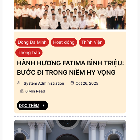
Dòng Đa Minh
Hoạt động
Thỉnh Viện
Thông báo
HÀNH HƯƠNG FATIMA BÌNH TRIỆU:
BƯỚC ĐI TRONG NIỀM HY VỌNG
System Administration
Oct 26, 2025
6 Min Read
ĐỌC THÊM