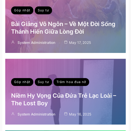
Góp nhặt
Suy tư
Bài Giảng Vô Ngôn – Về Một Đời Sống
Thánh Hiến Giữa Lòng Đời
System Administration
May 17, 2025
Góp nhặt
Suy tư
Trăm hoa đua nở
Niềm Hy Vọng Của Đứa Trẻ Lạc Loài –
The Lost Boy
System Administration
May 16, 2025