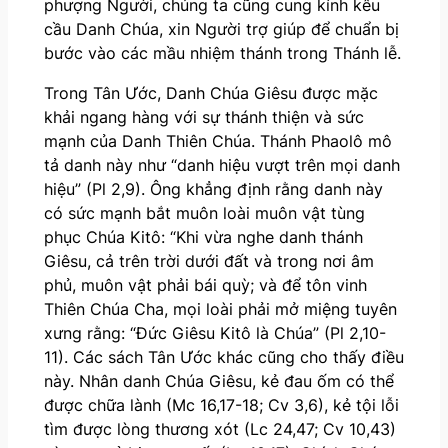
phượng Người, chúng ta cũng cung kính kêu
cầu Danh Chúa, xin Người trợ giúp để chuẩn bị
bước vào các mầu nhiệm thánh trong Thánh lễ.
Trong Tân Ước, Danh Chúa Giêsu được mặc
khải ngang hàng với sự thánh thiện và sức
mạnh của Danh Thiên Chúa. Thánh Phaolô mô
tả danh này như “danh hiệu vượt trên mọi danh
hiệu” (Pl 2,9). Ông khẳng định rằng danh này
có sức mạnh bắt muôn loài muôn vật tùng
phục Chúa Kitô: “Khi vừa nghe danh thánh
Giêsu, cả trên trời dưới đất và trong nơi âm
phủ, muôn vật phải bái quỳ; và để tôn vinh
Thiên Chúa Cha, mọi loài phải mở miệng tuyên
xưng rằng: “Đức Giêsu Kitô là Chúa” (Pl 2,10-
11). Các sách Tân Ước khác cũng cho thấy điều
này. Nhân danh Chúa Giêsu, kẻ đau ốm có thể
được chữa lành (Mc 16,17-18; Cv 3,6), kẻ tội lỗi
tìm được lòng thương xót (Lc 24,47; Cv 10,43)