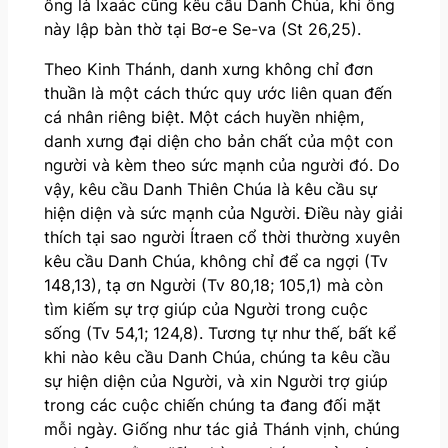
ông là Ixaác cũng kêu cầu Danh Chúa, khi ông
này lập bàn thờ tại Bơ-e Se-va (St 26,25).
Theo Kinh Thánh, danh xưng không chỉ đơn
thuần là một cách thức quy ước liên quan đến
cá nhân riêng biệt. Một cách huyền nhiệm,
danh xưng đại diện cho bản chất của một con
người và kèm theo sức mạnh của người đó. Do
vậy, kêu cầu Danh Thiên Chúa là kêu cầu sự
hiện diện và sức mạnh của Người. Điều này giải
thích tại sao người Ítraen cổ thời thường xuyên
kêu cầu Danh Chúa, không chỉ để ca ngợi (Tv
148,13), tạ ơn Người (Tv 80,18; 105,1) mà còn
tìm kiếm sự trợ giúp của Người trong cuộc
sống (Tv 54,1; 124,8). Tương tự như thế, bất kể
khi nào kêu cầu Danh Chúa, chúng ta kêu cầu
sự hiện diện của Người, và xin Người trợ giúp
trong các cuộc chiến chúng ta đang đối mặt
mỗi ngày. Giống như tác giả Thánh vịnh, chúng