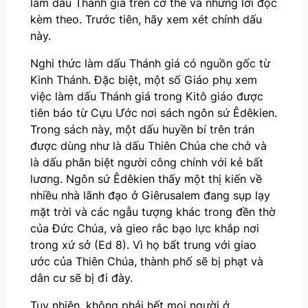
làm dấu Thánh giá trên cơ thể và những lời đọc
kèm theo. Trước tiên, hãy xem xét chính dấu
này.
Nghi thức làm dấu Thánh giá có nguồn gốc từ
Kinh Thánh. Đặc biệt, một số Giáo phụ xem
việc làm dấu Thánh giá trong Kitô giáo được
tiên báo từ Cựu Ước nơi sách ngôn sứ Êdêkien.
Trong sách này, một dấu huyền bí trên trán
được dùng như là dấu Thiên Chúa che chở và
là dấu phân biệt người công chính với kẻ bất
lương. Ngôn sứ Êdêkien thấy một thị kiến về
nhiều nhà lãnh đạo ở Giêrusalem đang sụp lạy
mặt trời và các ngẫu tượng khác trong đền thờ
của Đức Chúa, và gieo rắc bạo lực khắp nơi
trong xứ sở (Ed 8). Vì họ bất trung với giao
ước của Thiên Chúa, thành phố sẽ bị phạt và
dân cư sẽ bị đi đày.
Tuy nhiên, không phải hết mọi người ở