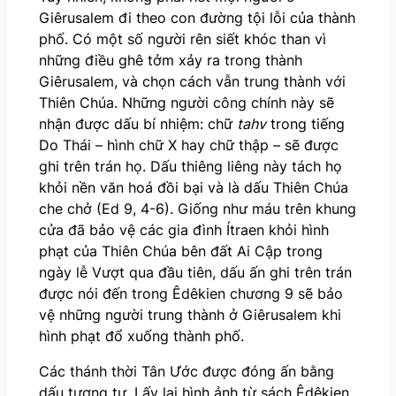
Giêrusalem đi theo con đường tội lỗi của thành
phố. Có một số người rên siết khóc than vì
những điều ghê tởm xảy ra trong thành
Giêrusalem, và chọn cách vẫn trung thành với
Thiên Chúa. Những người công chính này sẽ
nhận được dấu bí nhiệm: chữ
tahv
trong tiếng
Do Thái – hình chữ X hay chữ thập – sẽ được
ghi trên trán họ. Dấu thiêng liêng này tách họ
khỏi nền văn hoá đồi bại và là dấu Thiên Chúa
che chở (Ed 9, 4-6). Giống như máu trên khung
cửa đã bảo vệ các gia đình Ítraen khỏi hình
phạt của Thiên Chúa bên đất Ai Cập trong
ngày lễ Vượt qua đầu tiên, dấu ấn ghi trên trán
được nói đến trong Êdêkien chương 9 sẽ bảo
vệ những người trung thành ở Giêrusalem khi
hình phạt đổ xuống thành phố.
Các thánh thời Tân Ước được đóng ấn bằng
dấu tương tự. Lấy lại hình ảnh từ sách Êdêkien,