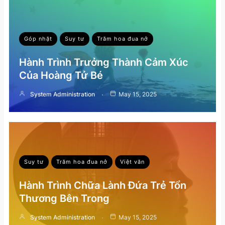
Góp nhặt
Suy tư
Trăm hoa đua nở
Hành Trình Trưởng Thành Cảm Xúc
Của Hoàng Tử Bé
System Administration
May 15, 2025
Suy tư
Trăm hoa đua nở
Việt văn
Hành Trình Chữa Lành Đứa Trẻ Tổn
Thương Bên Trong
System Administration
May 15, 2025