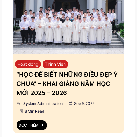
Hoạt động
Thỉnh Viện
“HỌC ĐỂ BIẾT NHỮNG ĐIỀU ĐẸP Ý
CHÚA” – KHAI GIẢNG NĂM HỌC
MỚI 2025 – 2026
System Administration
Sep 9, 2025
8 Min Read
ĐỌC THÊM