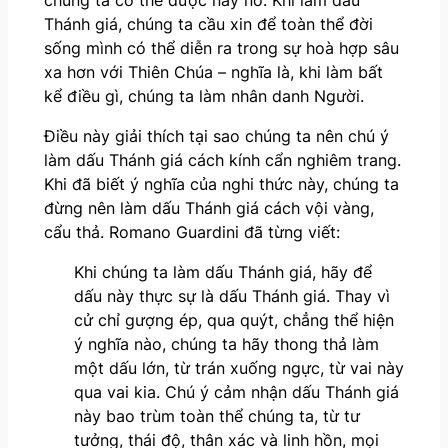
chúng ta có thể được nảy nở. Khi làm dấu
Thánh giá, chúng ta cầu xin để toàn thể đời
sống mình có thể diễn ra trong sự hoà hợp sâu
xa hơn với Thiên Chúa – nghĩa là, khi làm bất
kể điều gì, chúng ta làm nhân danh Người.
Điều này giải thích tại sao chúng ta nên chú ý
làm dấu Thánh giá cách kính cẩn nghiêm trang.
Khi đã biết ý nghĩa của nghi thức này, chúng ta
đừng nên làm dấu Thánh giá cách vội vàng,
cẩu thả. Romano Guardini đã từng viết:
Khi chúng ta làm dấu Thánh giá, hãy để
dấu này thực sự là dấu Thánh giá. Thay vì
cử chỉ gượng ép, qua quýt, chẳng thể hiện
ý nghĩa nào, chúng ta hãy thong thả làm
một dấu lớn, từ trán xuống ngực, từ vai này
qua vai kia. Chú ý cảm nhận dấu Thánh giá
này bao trùm toàn thể chúng ta, từ tư
tưởng, thái độ, thân xác và linh hồn, mọi