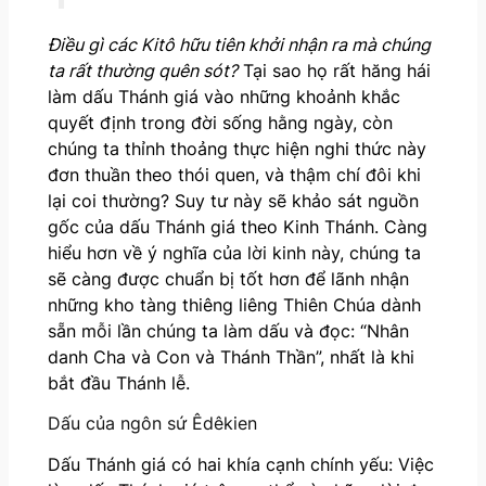
Điều gì các Kitô hữu tiên khởi nhận ra mà chúng
ta rất thường quên sót?
Tại sao họ rất hăng hái
làm dấu Thánh giá vào những khoảnh khắc
quyết định trong đời sống hằng ngày, còn
chúng ta thỉnh thoảng thực hiện nghi thức này
đơn thuần theo thói quen, và thậm chí đôi khi
lại coi thường? Suy tư này sẽ khảo sát nguồn
gốc của dấu Thánh giá theo Kinh Thánh. Càng
hiểu hơn về ý nghĩa của lời kinh này, chúng ta
sẽ càng được chuẩn bị tốt hơn để lãnh nhận
những kho tàng thiêng liêng Thiên Chúa dành
sẵn mỗi lần chúng ta làm dấu và đọc: “Nhân
danh Cha và Con và Thánh Thần”, nhất là khi
bắt đầu Thánh lễ.
Dấu của ngôn sứ Êdêkien
Dấu Thánh giá có hai khía cạnh chính yếu: Việc