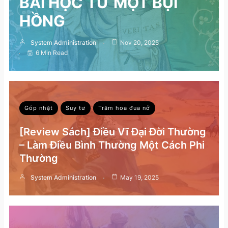
BÀI HỌC TỪ MỘT BỤI
HỒNG
System Administration
Nov 20, 2025
6 Min Read
Góp nhặt
Suy tư
Trăm hoa đua nở
[Review Sách] Điều Vĩ Đại Đời Thường
– Làm Điều Bình Thường Một Cách Phi
Thường
System Administration
May 19, 2025