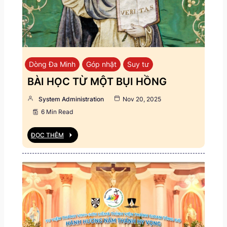
Dòng Đa Minh
Góp nhặt
Suy tư
BÀI HỌC TỪ MỘT BỤI HỒNG
System Administration
Nov 20, 2025
6 Min Read
ĐỌC THÊM