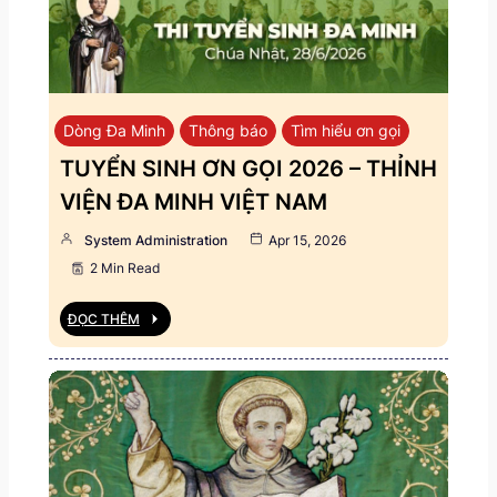
Dòng Đa Minh
Thông báo
Tìm hiểu ơn gọi
TUYỂN SINH ƠN GỌI 2026 – THỈNH
VIỆN ĐA MINH VIỆT NAM
System Administration
Apr 15, 2026
2 Min Read
ĐỌC THÊM