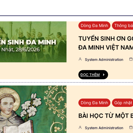
Dòng Đa Minh
Thông b
TUYỂN SINH ƠN GỌ
ĐA MINH VIỆT NA
System Administration
ĐỌC THÊM
Dòng Đa Minh
Góp nhặt
BÀI HỌC TỪ MỘT 
System Administration