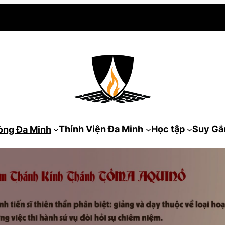
Thỉnh Viện Đa Minh
Học tập
Suy G
òng Đa Minh