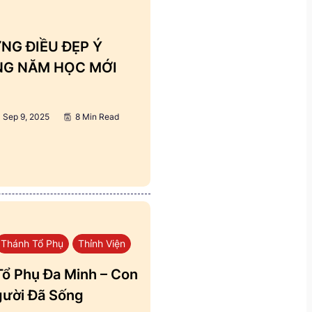
NG ĐIỀU ĐẸP Ý
ẢNG NĂM HỌC MỚI
Sep 9, 2025
8 Min Read
Thánh Tổ Phụ
Thỉnh Viện
ổ Phụ Đa Minh – Con
ười Đã Sống