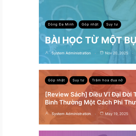
Dòng Đa Minh
Góp nhặt
Suy tư
BÀI HỌC TỪ MỘT B
System Administration
Nov 20, 2025
Góp nhặt
Suy tư
Trăm hoa đua nở
[Review Sách] Điều Vĩ Đại Đời
Bình Thường Một Cách Phi Th
System Administration
May 19, 2025