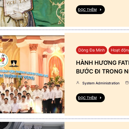
ĐỌC THÊM
Dòng Đa Minh
Hoạt độn
HÀNH HƯƠNG FATI
BƯỚC ĐI TRONG N
System Administration
ĐỌC THÊM