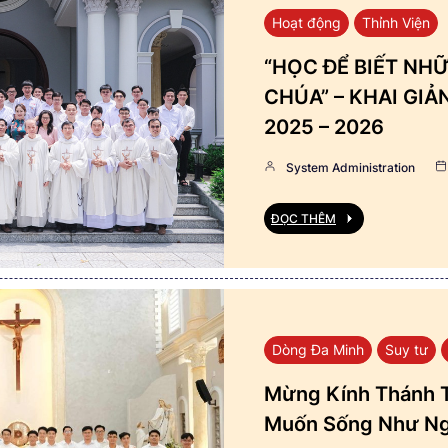
Hoạt động
Thỉnh Viện
“HỌC ĐỂ BIẾT NHỮ
CHÚA” – KHAI GI
2025 – 2026
System Administration
ĐỌC THÊM
Dòng Đa Minh
Suy tư
Mừng Kính Thánh T
Muốn Sống Như Ng