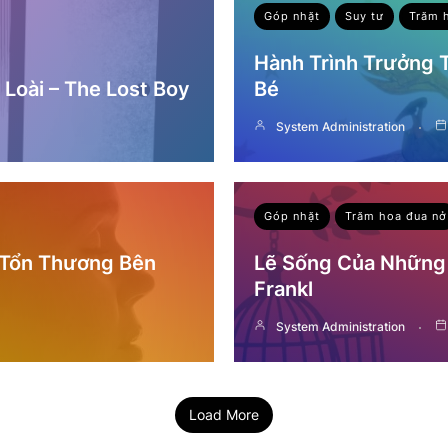
Góp nhặt
Suy tư
Trăm 
Hành Trình Trưởng
Loài – The Lost Boy
Bé
System Administration
Góp nhặt
Trăm hoa đua nở
 Tổn Thương Bên
Lẽ Sống Của Những 
Frankl
System Administration
Load More