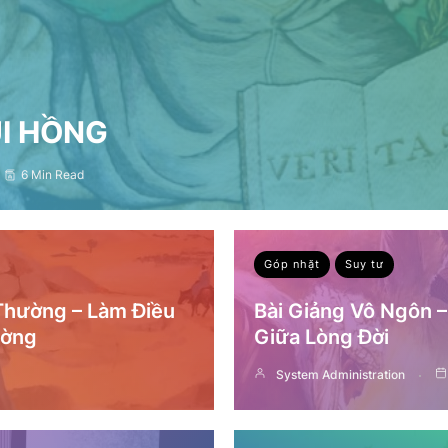
ỤI HỒNG
6 Min Read
Góp nhặt
Suy tư
 Thường – Làm Điều
Bài Giảng Vô Ngôn 
ường
Giữa Lòng Đời
System Administration