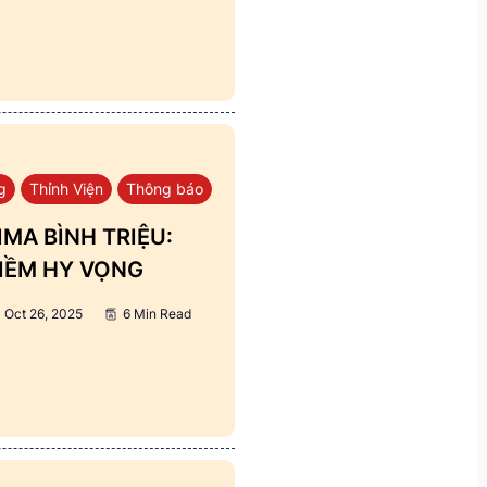
g
Thỉnh Viện
Thông báo
MA BÌNH TRIỆU:
IỀM HY VỌNG
Oct 26, 2025
6 Min Read