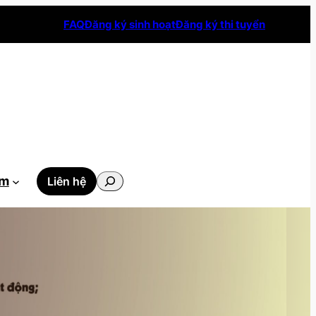
FAQ
Đăng ký sinh hoạt
Đăng ký thi tuyển
Tìm
ẫm
Liên hệ
kiếm