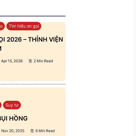
áo
Tìm hiểu ơn gọi
I 2026 – THỈNH VIỆN
M
Apr 15, 2026
2 Min Read
Suy tư
BỤI HỒNG
Nov 20, 2025
6 Min Read