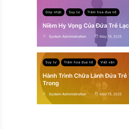
Góp nhặt
Suy tư
Trăm hoa đua nở
Niềm Hy Vọng Của Đứa Trẻ Lạc 
System Administration
May 16, 2025
Suy tư
Trăm hoa đua nở
Việt văn
Hành Trình Chữa Lành Đứa Trẻ
Trong
System Administration
May 15, 2025