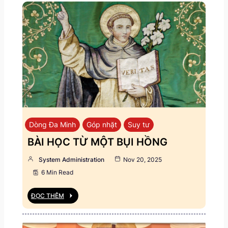
Dòng Đa Minh
Góp nhặt
Suy tư
BÀI HỌC TỪ MỘT BỤI HỒNG
System Administration
Nov 20, 2025
6 Min Read
ĐỌC THÊM