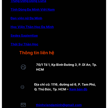
Trung Ương Dòng Curia
Tỉnh Dòng Đa Minh Việt Nam
Đan viện nữ Đa Minh
Học Viện Thần Học Đa Minh
Sedes Sapientiae
Thời Sự Thần Học
Thông tin liên hệ
70/1 Tổ 1, Kp Bình Đường 3, P. Dĩ An, Tp.
HCM
Địa chỉ cũ: 1116, đường số 6, P. Tam Phú,
Q. Thủ Đức, Tp. HCM –
Xem bản đồ
thinhviendaminh@gmail.com