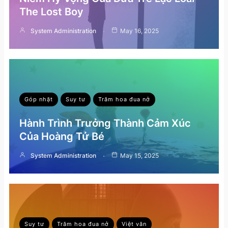
The Lost Boy
System Administration
May 16, 2025
Góp nhặt
Suy tư
Trăm hoa đua nở
Hành Trình Trưởng Thành Cảm Xúc
Của Hoàng Tử Bé
System Administration
May 15, 2025
Suy tư
Trăm hoa đua nở
Việt văn