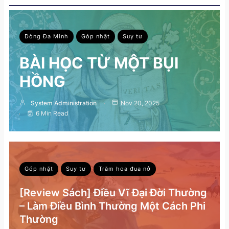
Dòng Đa Minh
Góp nhặt
Suy tư
BÀI HỌC TỪ MỘT BỤI
HỒNG
System Administration
Nov 20, 2025
6 Min Read
Góp nhặt
Suy tư
Trăm hoa đua nở
[Review Sách] Điều Vĩ Đại Đời Thường
– Làm Điều Bình Thường Một Cách Phi
Thường