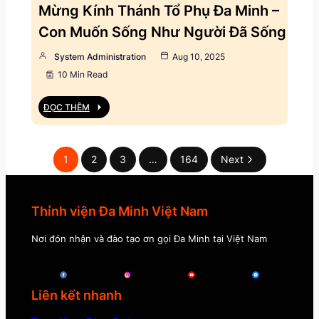
Mừng Kính Thánh Tổ Phụ Đa Minh –
Con Muốn Sống Như Người Đã Sống
System Administration
Aug 10, 2025
10 Min Read
ĐỌC THÊM
1
2
3
…
164
Next
Thỉnh viện Đa Minh Việt Nam
Nơi đón nhận và đào tạo ơn gọi Đa Minh tại Việt Nam
Liên kết nhanh