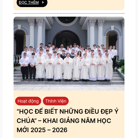
ĐỌC THÊM
Hoạt động
Thỉnh Viện
“HỌC ĐỂ BIẾT NHỮNG ĐIỀU ĐẸP Ý
CHÚA” – KHAI GIẢNG NĂM HỌC
MỚI 2025 – 2026