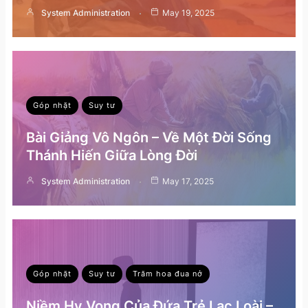
System Administration
May 19, 2025
Góp nhặt
Suy tư
Bài Giảng Vô Ngôn – Về Một Đời Sống
Thánh Hiến Giữa Lòng Đời
System Administration
May 17, 2025
Góp nhặt
Suy tư
Trăm hoa đua nở
Niềm Hy Vọng Của Đứa Trẻ Lạc Loài –