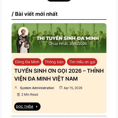
/ Bài viết mới nhất
Dòng Đa Minh
Thông báo
Tìm hiểu ơn gọi
TUYỂN SINH ƠN GỌI 2026 – THỈNH
VIỆN ĐA MINH VIỆT NAM
System Administration
Apr 15, 2026
2 Min Read
ĐỌC THÊM