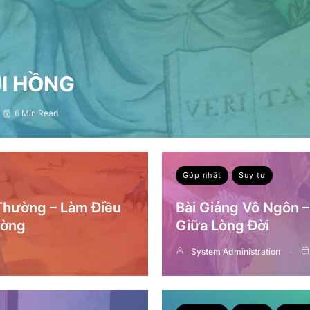
ỤI HỒNG
6 Min Read
Góp nhặt
Suy tư
 Thường – Làm Điều
Bài Giảng Vô Ngôn 
ường
Giữa Lòng Đời
System Administration