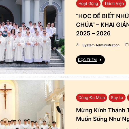
Hoạt động
Thỉnh Viện
“HỌC ĐỂ BIẾT NHỮ
CHÚA” – KHAI GI
2025 – 2026
System Administration
ĐỌC THÊM
Dòng Đa Minh
Suy tư
Mừng Kính Thánh T
Muốn Sống Như Ng