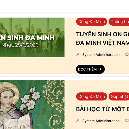
Dòng Đa Minh
Thông b
TUYỂN SINH ƠN GỌ
ĐA MINH VIỆT NA
System Administration
ĐỌC THÊM
Dòng Đa Minh
Góp nhặt
BÀI HỌC TỪ MỘT 
System Administration