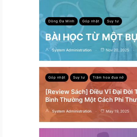
Dòng Đa Minh
Góp nhặt
Suy tư
BÀI HỌC TỪ MỘT B
System Administration
Nov 20, 2025
Góp nhặt
Suy tư
Trăm hoa đua nở
[Review Sách] Điều Vĩ Đại Đời
Bình Thường Một Cách Phi Th
System Administration
May 19, 2025