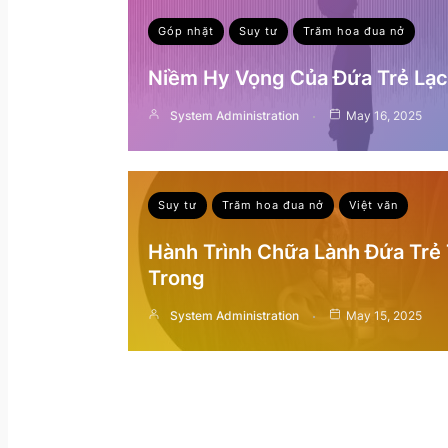
Góp nhặt
Suy tư
Trăm hoa đua nở
Niềm Hy Vọng Của Đứa Trẻ Lạc 
System Administration
May 16, 2025
Suy tư
Trăm hoa đua nở
Việt văn
Hành Trình Chữa Lành Đứa Trẻ
Trong
System Administration
May 15, 2025