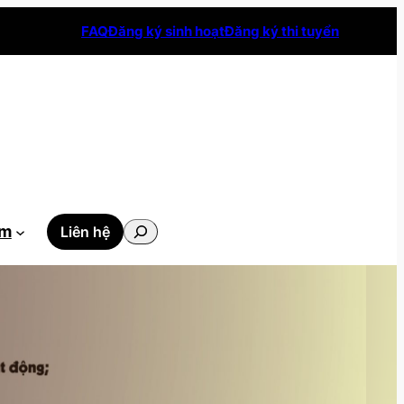
FAQ
Đăng ký sinh hoạt
Đăng ký thi tuyển
Tìm
ẫm
Liên hệ
kiếm