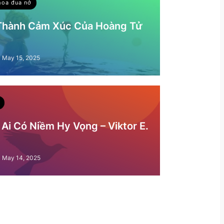
hoa đua nở
 Thành Cảm Xúc Của Hoàng Tử
May 15, 2025
Ai Có Niềm Hy Vọng – Viktor E.
May 14, 2025