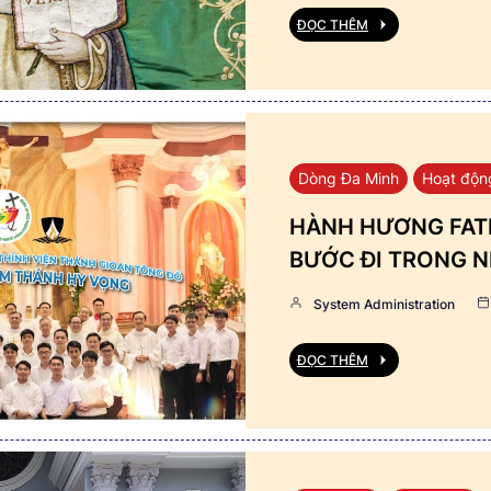
ĐỌC THÊM
Dòng Đa Minh
Hoạt độn
HÀNH HƯƠNG FATI
BƯỚC ĐI TRONG N
System Administration
ĐỌC THÊM