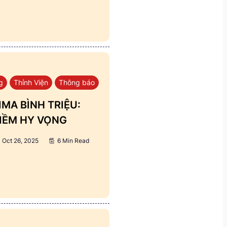
g
Thỉnh Viện
Thông báo
MA BÌNH TRIỆU:
IỀM HY VỌNG
Oct 26, 2025
6 Min Read