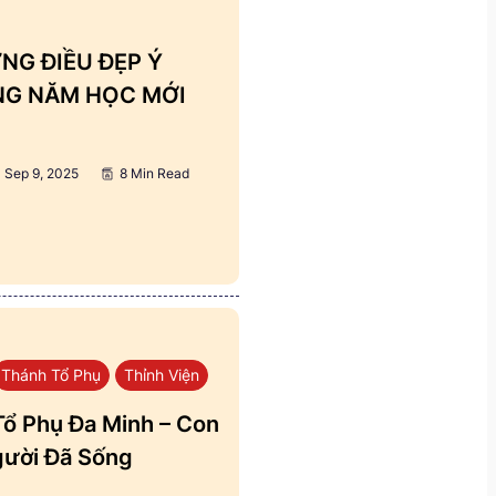
NG ĐIỀU ĐẸP Ý
ẢNG NĂM HỌC MỚI
Sep 9, 2025
8 Min Read
Thánh Tổ Phụ
Thỉnh Viện
ổ Phụ Đa Minh – Con
ười Đã Sống