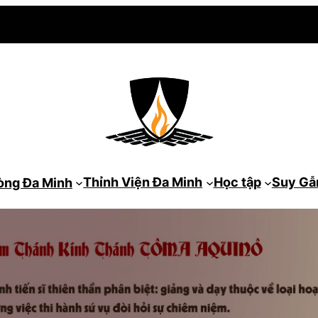
Thỉnh Viện Đa Minh
Học tập
Suy G
òng Đa Minh