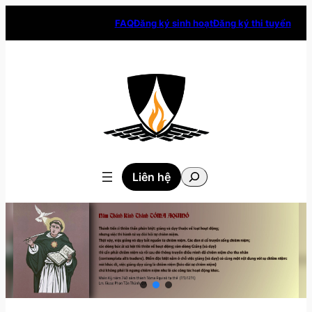
Skip
FAQ
Đăng ký sinh hoạt
Đăng ký thi tuyển
to
content
Tìm
Liên hệ
kiếm