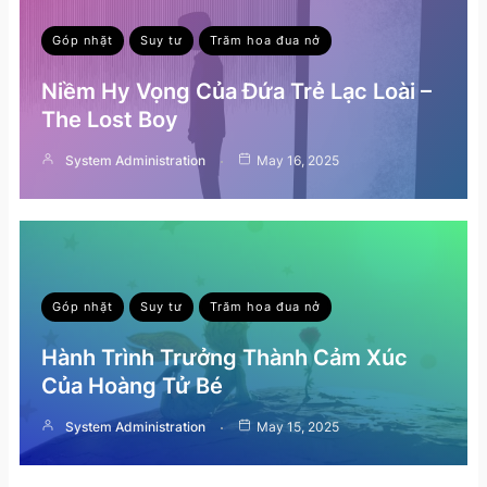
Góp nhặt
Suy tư
Trăm hoa đua nở
Niềm Hy Vọng Của Đứa Trẻ Lạc Loài –
The Lost Boy
System Administration
May 16, 2025
Góp nhặt
Suy tư
Trăm hoa đua nở
Hành Trình Trưởng Thành Cảm Xúc
Của Hoàng Tử Bé
System Administration
May 15, 2025