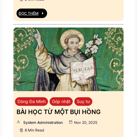
ĐỌC THÊM
Dòng Đa Minh
Góp nhặt
Suy tư
BÀI HỌC TỪ MỘT BỤI HỒNG
System Administration
Nov 20, 2025
6 Min Read