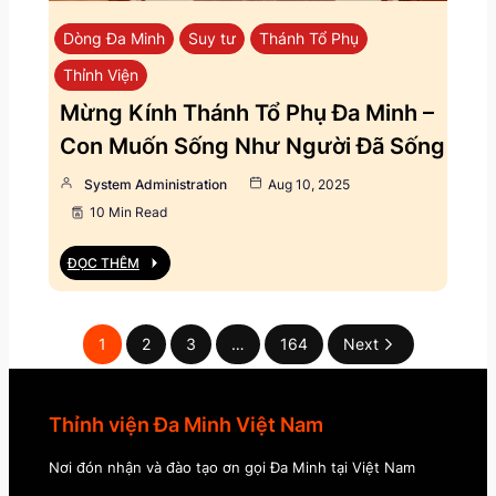
Dòng Đa Minh
Suy tư
Thánh Tổ Phụ
Thỉnh Viện
Mừng Kính Thánh Tổ Phụ Đa Minh –
Con Muốn Sống Như Người Đã Sống
System Administration
Aug 10, 2025
10 Min Read
ĐỌC THÊM
1
2
3
…
164
Next
Thỉnh viện Đa Minh Việt Nam
Nơi đón nhận và đào tạo ơn gọi Đa Minh tại Việt Nam