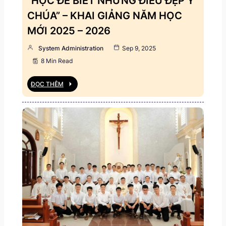
“HỌC ĐỂ BIẾT NHỮNG ĐIỀU ĐẸP Ý
CHÚA” – KHAI GIẢNG NĂM HỌC
MỚI 2025 – 2026
System Administration
Sep 9, 2025
8 Min Read
ĐỌC THÊM