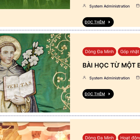
System Administration
ĐỌC THÊM
Dòng Đa Minh
Góp nhặt
BÀI HỌC TỪ MỘT 
System Administration
ĐỌC THÊM
Dòng Đa Minh
Hoạt độn