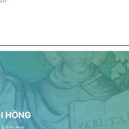
017
ỤI HỒNG
6 Min Read