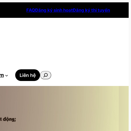
FAQ
Đăng ký sinh hoạt
Đăng ký thi tuyển
Tìm
ẫm
Liên hệ
kiếm