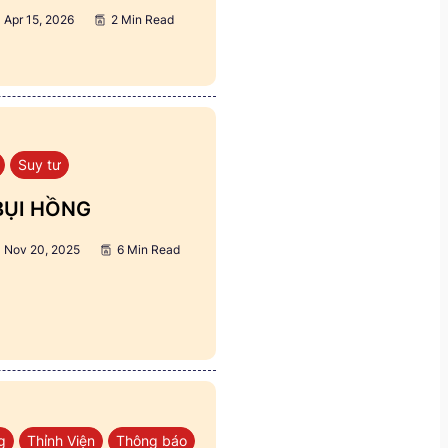
Apr 15, 2026
2 Min Read
Suy tư
BỤI HỒNG
Nov 20, 2025
6 Min Read
g
Thỉnh Viện
Thông báo