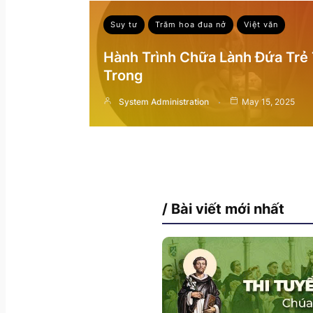
Suy tư
Trăm hoa đua nở
Việt văn
Hành Trình Chữa Lành Đứa Trẻ
Trong
System Administration
May 15, 2025
/ Bài viết mới nhất