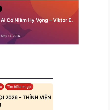
Ai Có Niềm Hy Vọng – Viktor E.
May 14, 2025
áo
Tìm hiểu ơn gọi
I 2026 – THỈNH VIỆN
M