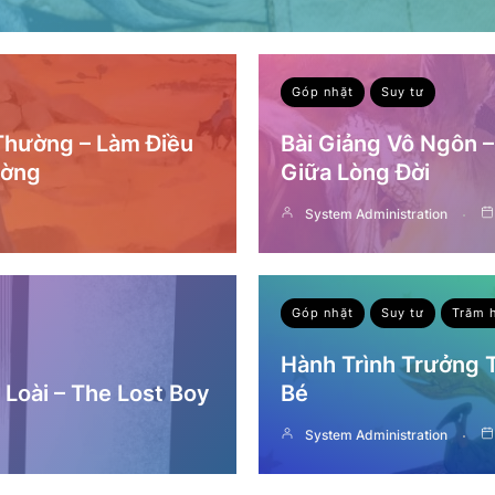
Góp nhặt
Suy tư
 Thường – Làm Điều
Bài Giảng Vô Ngôn 
ường
Giữa Lòng Đời
System Administration
Góp nhặt
Suy tư
Trăm 
Hành Trình Trưởng
Loài – The Lost Boy
Bé
System Administration