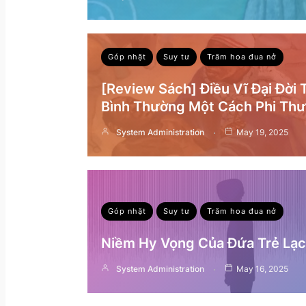
Góp nhặt
Suy tư
Trăm hoa đua nở
[Review Sách] Điều Vĩ Đại Đời
Bình Thường Một Cách Phi Th
System Administration
May 19, 2025
Góp nhặt
Suy tư
Trăm hoa đua nở
Niềm Hy Vọng Của Đứa Trẻ Lạc 
System Administration
May 16, 2025