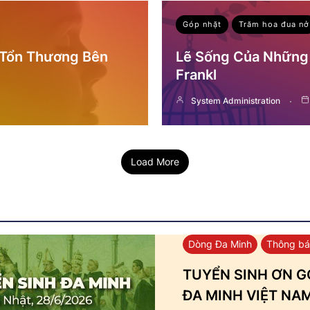
Góp nhặt
Trăm hoa đua nở
 Tổn Thương Bên
Lẽ Sống Của Những 
Frankl
System Administration
Load More
Dòng Đa Minh
Thông b
TUYỂN SINH ƠN GỌ
ĐA MINH VIỆT NA