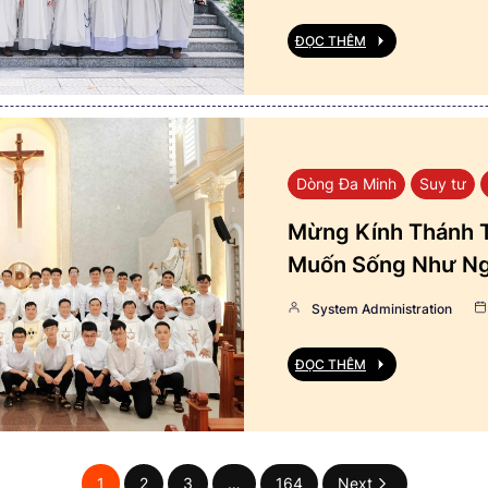
ĐỌC THÊM
Dòng Đa Minh
Suy tư
Mừng Kính Thánh T
Muốn Sống Như Ng
System Administration
ĐỌC THÊM
1
2
3
…
164
Next