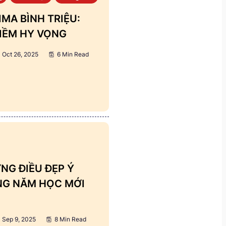
MA BÌNH TRIỆU:
IỀM HY VỌNG
Oct 26, 2025
6 Min Read
NG ĐIỀU ĐẸP Ý
ẢNG NĂM HỌC MỚI
Sep 9, 2025
8 Min Read