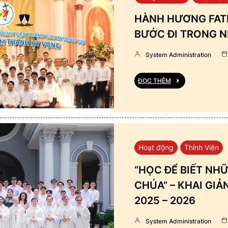
HÀNH HƯƠNG FATI
BƯỚC ĐI TRONG N
System Administration
ĐỌC THÊM
Hoạt động
Thỉnh Viện
“HỌC ĐỂ BIẾT NHỮ
CHÚA” – KHAI GI
2025 – 2026
System Administration