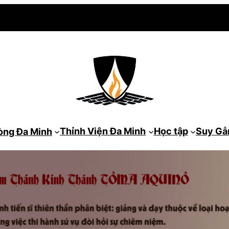
Thỉnh Viện Đa Minh
Học tập
Suy G
òng Đa Minh