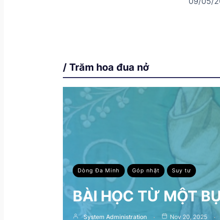
09/05/2
/ Trăm hoa đua nở
Dòng Đa Minh
Góp nhặt
Suy tư
BÀI HỌC TỪ MỘT B
System Administration
Nov 20, 2025