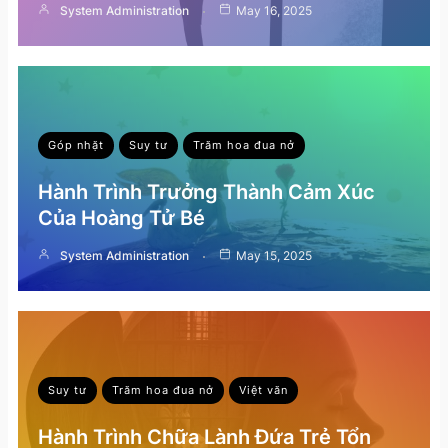
System Administration
May 16, 2025
Góp nhặt
Suy tư
Trăm hoa đua nở
Hành Trình Trưởng Thành Cảm Xúc
Của Hoàng Tử Bé
System Administration
May 15, 2025
Suy tư
Trăm hoa đua nở
Việt văn
Hành Trình Chữa Lành Đứa Trẻ Tổn