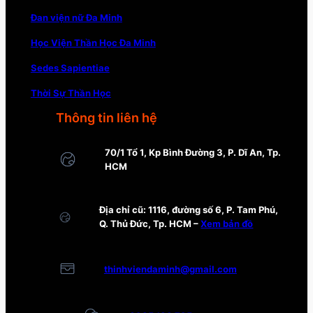
Đan viện nữ Đa Minh
Học Viện Thần Học Đa Minh
Sedes Sapientiae
Thời Sự Thần Học
Thông tin liên hệ
70/1 Tổ 1, Kp Bình Đường 3, P. Dĩ An, Tp.
HCM
Địa chỉ cũ: 1116, đường số 6, P. Tam Phú,
Q. Thủ Đức, Tp. HCM –
Xem bản đồ
thinhviendaminh@gmail.com