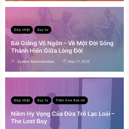
Góp nhặt
Suy tư
Bài Giảng Vô Ngôn – Về Một Đời Sống
Thánh Hiến Giữa Lòng Đời
System Administration
May 17, 2025
Góp nhặt
Suy tư
Trăm hoa đua nở
Niềm Hy Vọng Của Đứa Trẻ Lạc Loài –
The Lost Boy