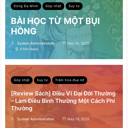
Dòng Đa Minh
Góp nhặt
Suy tư
BÀI HỌC TỪ MỘT BỤI
HỒNG
System Administration
Nov 20, 2025
6 Min Read
Góp nhặt
Suy tư
Trăm hoa đua nở
[Review Sách] Điều Vĩ Đại Đời Thường
– Làm Điều Bình Thường Một Cách Phi
Thường
System Administration
May 19, 2025