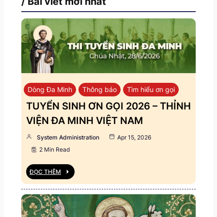
/ Bài viết mới nhất
Dòng Đa Minh
Thông báo
Tìm hiểu ơn gọi
TUYỂN SINH ƠN GỌI 2026 – THỈNH
VIỆN ĐA MINH VIỆT NAM
System Administration
Apr 15, 2026
2 Min Read
ĐỌC THÊM