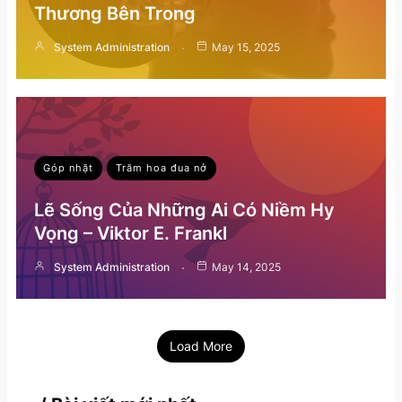
Thương Bên Trong
System Administration
May 15, 2025
Góp nhặt
Trăm hoa đua nở
Lẽ Sống Của Những Ai Có Niềm Hy
Vọng – Viktor E. Frankl
System Administration
May 14, 2025
Load More