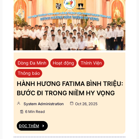
Dòng Đa Minh
Hoạt động
Thỉnh Viện
Thông báo
HÀNH HƯƠNG FATIMA BÌNH TRIỆU:
BƯỚC ĐI TRONG NIỀM HY VỌNG
System Administration
Oct 26, 2025
6 Min Read
ĐỌC THÊM