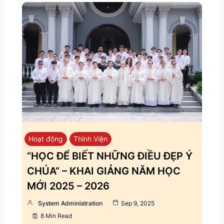
Hoạt động
Thỉnh Viện
“HỌC ĐỂ BIẾT NHỮNG ĐIỀU ĐẸP Ý
CHÚA” – KHAI GIẢNG NĂM HỌC
MỚI 2025 – 2026
System Administration
Sep 9, 2025
8 Min Read