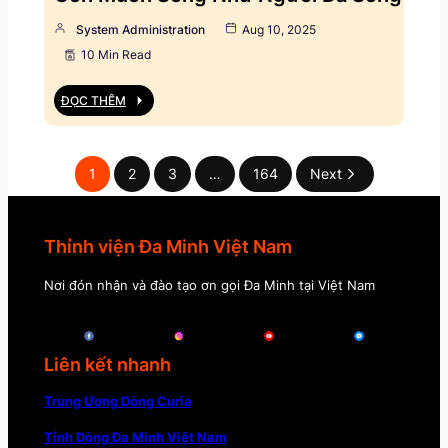
System Administration
Aug 10, 2025
10 Min Read
ĐỌC THÊM
1
2
3
…
164
Next
Thỉnh viện Đa Minh Việt Nam
Nơi đón nhận và đào tạo ơn gọi Đa Minh tại Việt Nam
Liên kết nhanh
Trung Ương Dòng Curia
Tỉnh Dòng Đa Minh Việt Nam