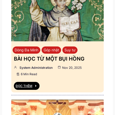
Dòng Đa Minh
Góp nhặt
Suy tư
BÀI HỌC TỪ MỘT BỤI HỒNG
System Administration
Nov 20, 2025
6 Min Read
ĐỌC THÊM