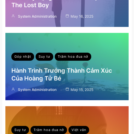
The Lost Boy
System Administration
May 16, 2025
Góp nhặt
Suy tư
Trăm hoa đua nở
Hành Trình Trưởng Thành Cảm Xúc
Của Hoàng Tử Bé
System Administration
May 15, 2025
Suy tư
Trăm hoa đua nở
Việt văn