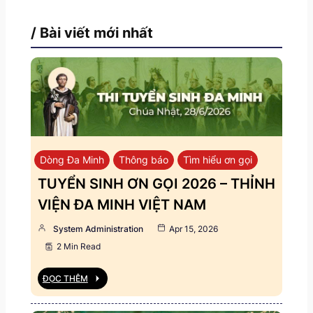
/ Bài viết mới nhất
Dòng Đa Minh
Thông báo
Tìm hiểu ơn gọi
TUYỂN SINH ƠN GỌI 2026 – THỈNH
VIỆN ĐA MINH VIỆT NAM
System Administration
Apr 15, 2026
2 Min Read
ĐỌC THÊM