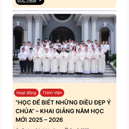
ĐỌC THÊM
Hoạt động
Thỉnh Viện
“HỌC ĐỂ BIẾT NHỮNG ĐIỀU ĐẸP Ý
CHÚA” – KHAI GIẢNG NĂM HỌC
MỚI 2025 – 2026