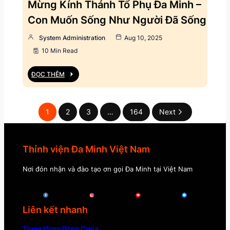
Mừng Kính Thánh Tổ Phụ Đa Minh –
Con Muốn Sống Như Người Đã Sống
System Administration
Aug 10, 2025
10 Min Read
ĐỌC THÊM
1
2
3
…
164
Next
Thỉnh viện Đa Minh Việt Nam
Nơi đón nhận và đào tạo ơn gọi Đa Minh tại Việt Nam
Liên kết nhanh
Trung Ương Dòng Curia