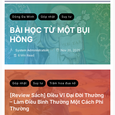
Dòng Đa Minh
Góp nhặt
Suy tư
BÀI HỌC TỪ MỘT BỤI
HỒNG
System Administration
Nov 20, 2025
6 Min Read
Góp nhặt
Suy tư
Trăm hoa đua nở
[Review Sách] Điều Vĩ Đại Đời Thường
– Làm Điều Bình Thường Một Cách Phi
Thường