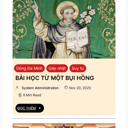
Dòng Đa Minh
Góp nhặt
Suy tư
BÀI HỌC TỪ MỘT BỤI HỒNG
System Administration
Nov 20, 2025
6 Min Read
ĐỌC THÊM