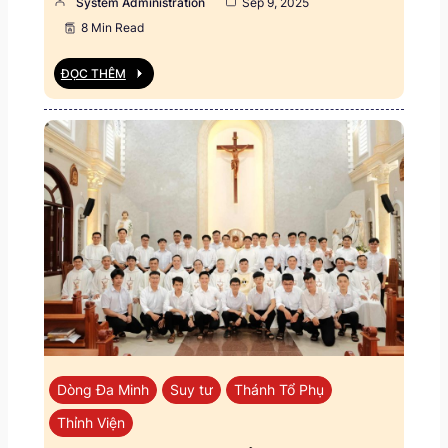
System Administration
Sep 9, 2025
8 Min Read
ĐỌC THÊM
Dòng Đa Minh
Suy tư
Thánh Tổ Phụ
Thỉnh Viện