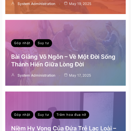
System Administration
May 19, 2025
Góp nhặt
Suy tư
Bài Giảng Vô Ngôn – Về Một Đời Sống
Thánh Hiến Giữa Lòng Đời
System Administration
May 17, 2025
Góp nhặt
Suy tư
Trăm hoa đua nở
Niềm Hy Vọng Của Đứa Trẻ Lạc Loài –