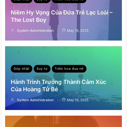
Niềm Hy Vọng Của Đứa Trẻ Lạc Loài –
The Lost Boy
System Administration
May 16, 2025
Góp nhặt
Suy tư
Trăm hoa đua nở
Hành Trình Trưởng Thành Cảm Xúc
Của Hoàng Tử Bé
System Administration
May 15, 2025