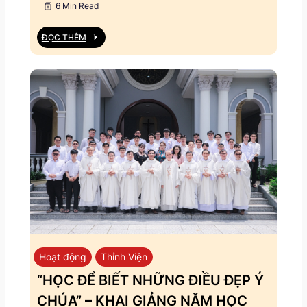
6 Min Read
ĐỌC THÊM
Hoạt động
Thỉnh Viện
“HỌC ĐỂ BIẾT NHỮNG ĐIỀU ĐẸP Ý
CHÚA” – KHAI GIẢNG NĂM HỌC