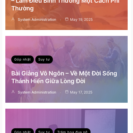
– Làm Điều Bình Thường Một Cách Phi
Thường
System Administration
May 19, 2025
Góp nhặt
Suy tư
Bài Giảng Vô Ngôn – Về Một Đời Sống
Thánh Hiến Giữa Lòng Đời
System Administration
May 17, 2025
Góp nhặt
Suy tư
Trăm hoa đua nở