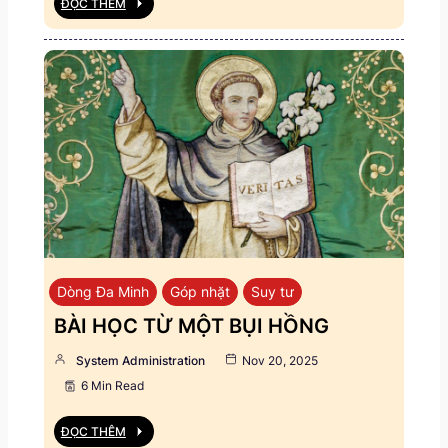
ĐỌC THÊM
Dòng Đa Minh
Góp nhặt
Suy tư
BÀI HỌC TỪ MỘT BỤI HỒNG
System Administration
Nov 20, 2025
6 Min Read
ĐỌC THÊM