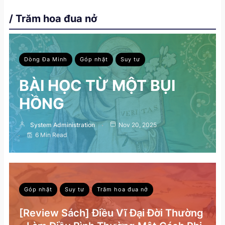
/ Trăm hoa đua nở
Dòng Đa Minh
Góp nhặt
Suy tư
BÀI HỌC TỪ MỘT BỤI
HỒNG
System Administration
Nov 20, 2025
6 Min Read
Góp nhặt
Suy tư
Trăm hoa đua nở
[Review Sách] Điều Vĩ Đại Đời Thường