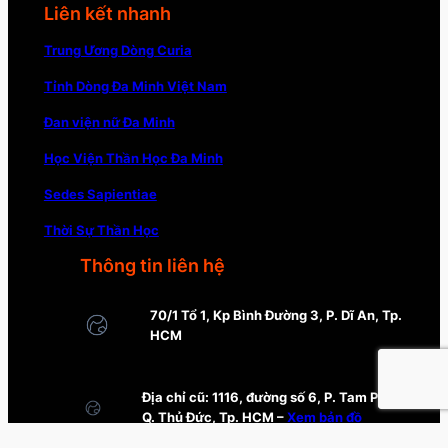
Liên kết nhanh
Trung Ương Dòng Curia
Tỉnh Dòng Đa Minh Việt Nam
Đan viện nữ Đa Minh
Học Viện Thần Học Đa Minh
Sedes Sapientiae
Thời Sự Thần Học
Thông tin liên hệ
70/1 Tổ 1, Kp Bình Đường 3, P. Dĩ An, Tp.
HCM
Địa chỉ cũ: 1116, đường số 6, P. Tam Phú,
Q. Thủ Đức, Tp. HCM –
Xem bản đồ