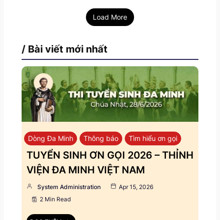
Load More
/ Bài viết mới nhất
Dòng Đa Minh
Thông báo
Tìm hiểu ơn gọi
TUYỂN SINH ƠN GỌI 2026 – THỈNH
VIỆN ĐA MINH VIỆT NAM
System Administration
Apr 15, 2026
2 Min Read