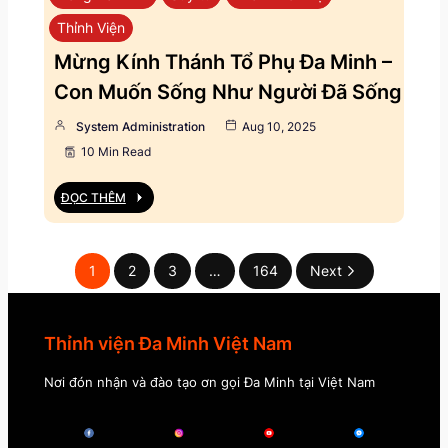
Thỉnh Viện
Mừng Kính Thánh Tổ Phụ Đa Minh –
Con Muốn Sống Như Người Đã Sống
System Administration
Aug 10, 2025
10 Min Read
ĐỌC THÊM
1
2
3
…
164
Next
Thỉnh viện Đa Minh Việt Nam
Nơi đón nhận và đào tạo ơn gọi Đa Minh tại Việt Nam