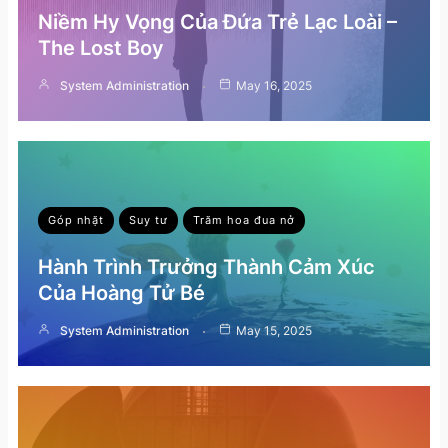
Niềm Hy Vọng Của Đứa Trẻ Lạc Loài –
The Lost Boy
System Administration
May 16, 2025
Góp nhặt
Suy tư
Trăm hoa đua nở
Hành Trình Trưởng Thành Cảm Xúc
Của Hoàng Tử Bé
System Administration
May 15, 2025