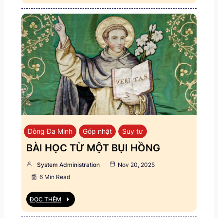
Dòng Đa Minh
Góp nhặt
Suy tư
BÀI HỌC TỪ MỘT BỤI HỒNG
System Administration
Nov 20, 2025
6 Min Read
ĐỌC THÊM