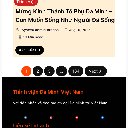
Thỉnh Viện
Mừng Kính Thánh Tổ Phụ Đa Minh –
Con Muốn Sống Như Người Đã Sống
System Administration
Aug 10, 2025
10 Min Read
ĐỌC THÊM
1
2
3
…
164
Next
Thỉnh viện Đa Minh Việt Nam
Nơi đón nhận và đào tạo ơn gọi Đa Minh tại Việt Nam
Liên kết nhanh