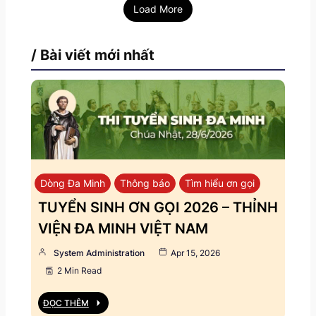
Load More
/ Bài viết mới nhất
Dòng Đa Minh
Thông báo
Tìm hiểu ơn gọi
TUYỂN SINH ƠN GỌI 2026 – THỈNH
VIỆN ĐA MINH VIỆT NAM
System Administration
Apr 15, 2026
2 Min Read
ĐỌC THÊM