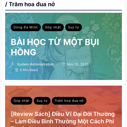
/ Trăm hoa đua nở
Dòng Đa Minh
Góp nhặt
Suy tư
BÀI HỌC TỪ MỘT BỤI
HỒNG
System Administration
Nov 20, 2025
6 Min Read
Góp nhặt
Suy tư
Trăm hoa đua nở
[Review Sách] Điều Vĩ Đại Đời Thường
– Làm Điều Bình Thường Một Cách Phi