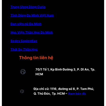
Trung Ương Dòng Curia
Tỉnh Dòng Đa Minh Việt Nam
Đan viện nữ Đa Minh
Học Viện Thần Học Đa Minh
Sedes Sapientiae
Thời Sự Thần Học
Thông tin liên hệ
70/1 Tổ 1, Kp Bình Đường 3, P. Dĩ An, Tp.
HCM
Địa chỉ cũ: 1116, đường số 6, P. Tam Phú,
Q. Thủ Đức, Tp. HCM –
Xem bản đồ