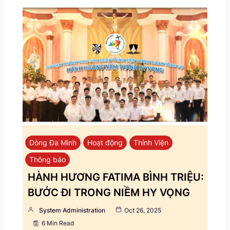
Dòng Đa Minh
Hoạt động
Thỉnh Viện
Thông báo
HÀNH HƯƠNG FATIMA BÌNH TRIỆU:
BƯỚC ĐI TRONG NIỀM HY VỌNG
System Administration
Oct 26, 2025
6 Min Read