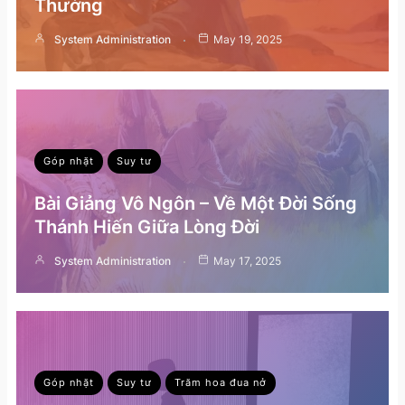
Thường
System Administration
May 19, 2025
Góp nhặt
Suy tư
Bài Giảng Vô Ngôn – Về Một Đời Sống
Thánh Hiến Giữa Lòng Đời
System Administration
May 17, 2025
Góp nhặt
Suy tư
Trăm hoa đua nở