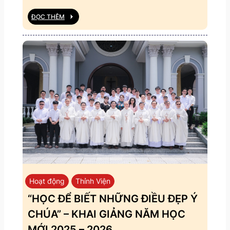
ĐỌC THÊM
Hoạt động
Thỉnh Viện
“HỌC ĐỂ BIẾT NHỮNG ĐIỀU ĐẸP Ý
CHÚA” – KHAI GIẢNG NĂM HỌC
MỚI 2025 – 2026