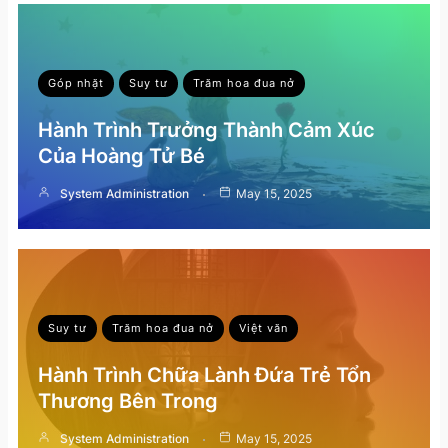
Góp nhặt
Suy tư
Trăm hoa đua nở
Hành Trình Trưởng Thành Cảm Xúc
Của Hoàng Tử Bé
System Administration
May 15, 2025
Suy tư
Trăm hoa đua nở
Việt văn
Hành Trình Chữa Lành Đứa Trẻ Tổn
Thương Bên Trong
System Administration
May 15, 2025