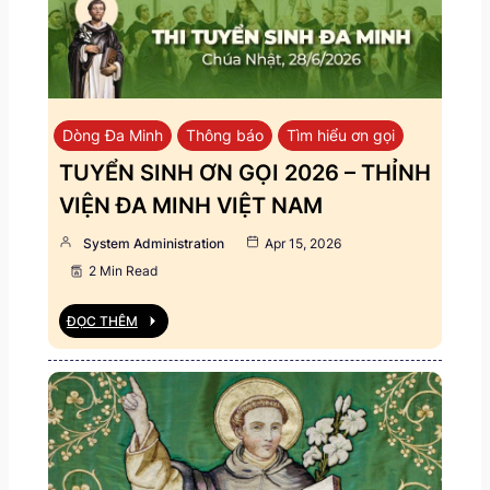
Dòng Đa Minh
Thông báo
Tìm hiểu ơn gọi
TUYỂN SINH ƠN GỌI 2026 – THỈNH
VIỆN ĐA MINH VIỆT NAM
System Administration
Apr 15, 2026
2 Min Read
ĐỌC THÊM