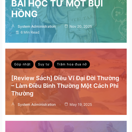
BÀI HỌC TỪ MỘT BỤI
HỒNG
System Administration
Nov 20, 2025
6 Min Read
Góp nhặt
Suy tư
Trăm hoa đua nở
[Review Sách] Điều Vĩ Đại Đời Thường
– Làm Điều Bình Thường Một Cách Phi
Thường
System Administration
May 19, 2025