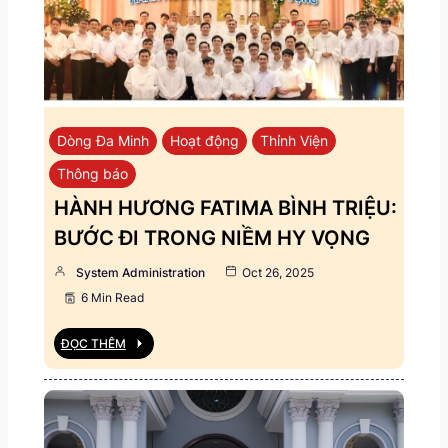
Dòng Đa Minh
Hoạt động
Thỉnh Viện
Thông báo
HÀNH HƯƠNG FATIMA BÌNH TRIỆU:
BƯỚC ĐI TRONG NIỀM HY VỌNG
System Administration
Oct 26, 2025
6 Min Read
ĐỌC THÊM