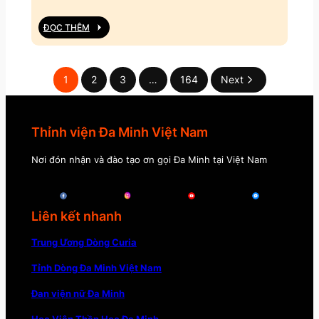
ĐỌC THÊM
1
2
3
…
164
Next
Thỉnh viện Đa Minh Việt Nam
Nơi đón nhận và đào tạo ơn gọi Đa Minh tại Việt Nam
Liên kết nhanh
Trung Ương Dòng Curia
Tỉnh Dòng Đa Minh Việt Nam
Đan viện nữ Đa Minh
Học Viện Thần Học Đa Minh