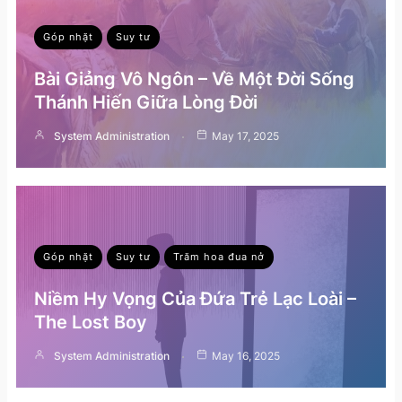
Góp nhặt
Suy tư
Bài Giảng Vô Ngôn – Về Một Đời Sống
Thánh Hiến Giữa Lòng Đời
System Administration
May 17, 2025
Góp nhặt
Suy tư
Trăm hoa đua nở
Niềm Hy Vọng Của Đứa Trẻ Lạc Loài –
The Lost Boy
System Administration
May 16, 2025