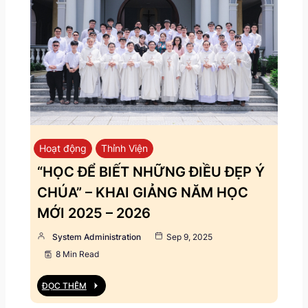
Hoạt động
Thỉnh Viện
“HỌC ĐỂ BIẾT NHỮNG ĐIỀU ĐẸP Ý
CHÚA” – KHAI GIẢNG NĂM HỌC
MỚI 2025 – 2026
System Administration
Sep 9, 2025
8 Min Read
ĐỌC THÊM