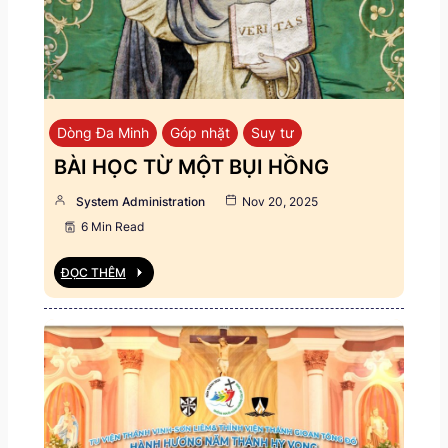
Dòng Đa Minh
Góp nhặt
Suy tư
BÀI HỌC TỪ MỘT BỤI HỒNG
System Administration
Nov 20, 2025
6 Min Read
ĐỌC THÊM