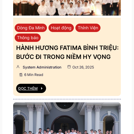
Dòng Đa Minh
Hoạt động
Thỉnh Viện
Thông báo
HÀNH HƯƠNG FATIMA BÌNH TRIỆU:
BƯỚC ĐI TRONG NIỀM HY VỌNG
System Administration
Oct 26, 2025
6 Min Read
ĐỌC THÊM