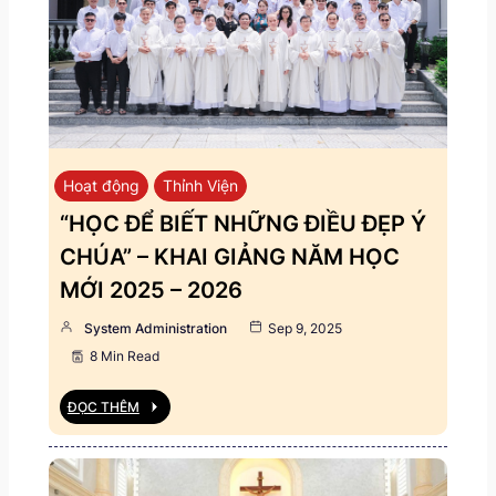
Hoạt động
Thỉnh Viện
“HỌC ĐỂ BIẾT NHỮNG ĐIỀU ĐẸP Ý
CHÚA” – KHAI GIẢNG NĂM HỌC
MỚI 2025 – 2026
System Administration
Sep 9, 2025
8 Min Read
ĐỌC THÊM