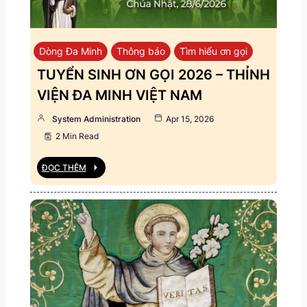
Dòng Đa Minh
Thông báo
Tìm hiểu ơn gọi
TUYỂN SINH ƠN GỌI 2026 – THỈNH
VIỆN ĐA MINH VIỆT NAM
System Administration
Apr 15, 2026
2 Min Read
ĐỌC THÊM