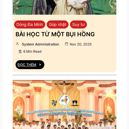
Dòng Đa Minh
Góp nhặt
Suy tư
BÀI HỌC TỪ MỘT BỤI HỒNG
System Administration
Nov 20, 2025
6 Min Read
ĐỌC THÊM