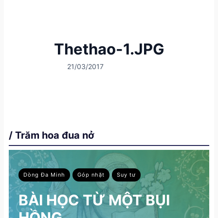
Thethao-1.JPG
21/03/2017
/ Trăm hoa đua nở
Dòng Đa Minh
Góp nhặt
Suy tư
BÀI HỌC TỪ MỘT BỤI
HỒNG