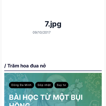
7.jpg
09/10/2017
/ Trăm hoa đua nở
Dòng Đa Minh
Góp nhặt
Suy tư
BÀI HỌC TỪ MỘT BỤI
HỒNG