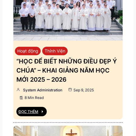
Hoạt động
Thỉnh Viện
“HỌC ĐỂ BIẾT NHỮNG ĐIỀU ĐẸP Ý
CHÚA” – KHAI GIẢNG NĂM HỌC
MỚI 2025 – 2026
System Administration
Sep 9, 2025
8 Min Read
ĐỌC THÊM