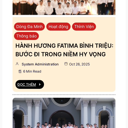
Dòng Đa Minh
Hoạt động
Thỉnh Viện
Thông báo
HÀNH HƯƠNG FATIMA BÌNH TRIỆU:
BƯỚC ĐI TRONG NIỀM HY VỌNG
System Administration
Oct 26, 2025
6 Min Read
ĐỌC THÊM