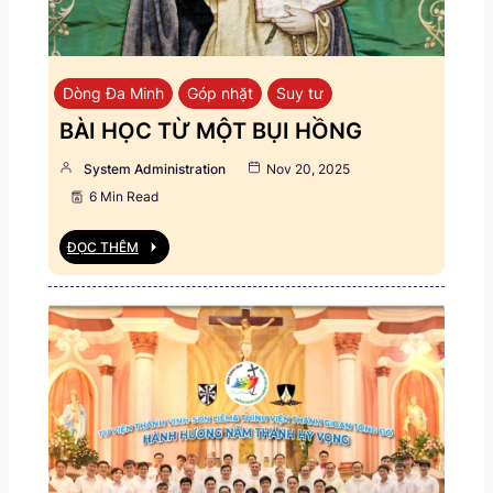
Dòng Đa Minh
Góp nhặt
Suy tư
BÀI HỌC TỪ MỘT BỤI HỒNG
System Administration
Nov 20, 2025
6 Min Read
ĐỌC THÊM