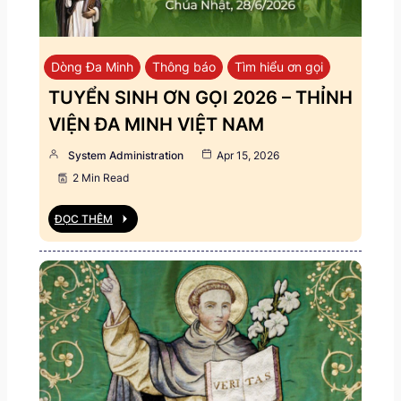
Dòng Đa Minh
Thông báo
Tìm hiểu ơn gọi
TUYỂN SINH ƠN GỌI 2026 – THỈNH
VIỆN ĐA MINH VIỆT NAM
System Administration
Apr 15, 2026
2 Min Read
ĐỌC THÊM