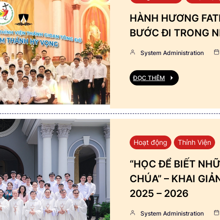
HÀNH HƯƠNG FATI
BƯỚC ĐI TRONG N
System Administration
ĐỌC THÊM
Hoạt động
Thỉnh Viện
“HỌC ĐỂ BIẾT NHỮ
CHÚA” – KHAI GI
2025 – 2026
System Administration