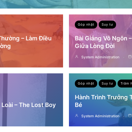
Góp nhặt
Suy tư
 Thường – Làm Điều
Bài Giảng Vô Ngôn 
ường
Giữa Lòng Đời
System Administration
Góp nhặt
Suy tư
Trăm 
Hành Trình Trưởng
Loài – The Lost Boy
Bé
System Administration