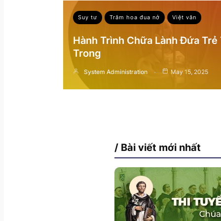
Suy tư
Trăm hoa đua nở
Việt văn
Hành Trình Chữa Lành Đứa Trẻ
Trong
System Administration
May 15, 2025
/ Bài viết mới nhất