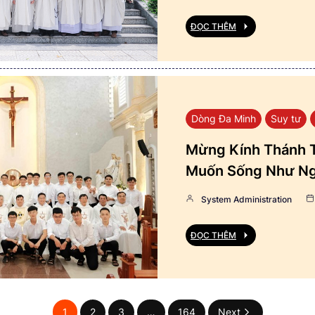
ĐỌC THÊM
Dòng Đa Minh
Suy tư
Mừng Kính Thánh T
Muốn Sống Như Ng
System Administration
ĐỌC THÊM
1
2
3
…
164
Next