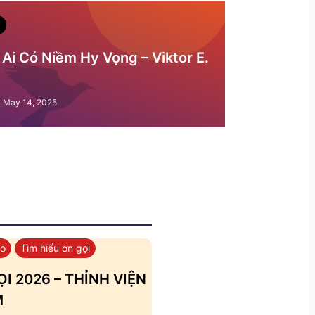
Ai Có Niềm Hy Vọng – Viktor E.
May 14, 2025
áo
Tìm hiểu ơn gọi
I 2026 – THỈNH VIỆN
M