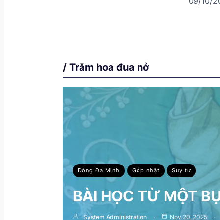
09/10/2
/ Trăm hoa đua nở
Dòng Đa Minh
Góp nhặt
Suy tư
BÀI HỌC TỪ MỘT B
System Administration
Nov 20, 2025