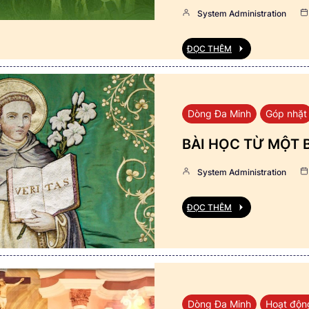
System Administration
ĐỌC THÊM
Dòng Đa Minh
Góp nhặt
BÀI HỌC TỪ MỘT 
System Administration
ĐỌC THÊM
Dòng Đa Minh
Hoạt độn