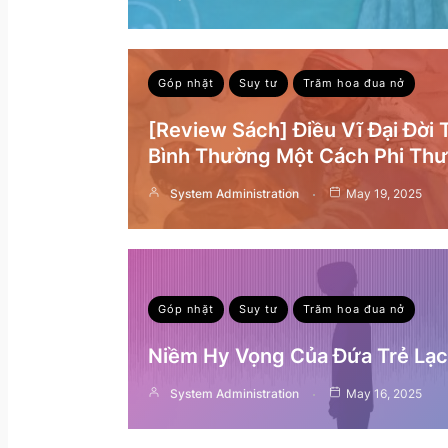
Góp nhặt
Suy tư
Trăm hoa đua nở
[Review Sách] Điều Vĩ Đại Đời
Bình Thường Một Cách Phi Th
System Administration
May 19, 2025
Góp nhặt
Suy tư
Trăm hoa đua nở
Niềm Hy Vọng Của Đứa Trẻ Lạc 
System Administration
May 16, 2025