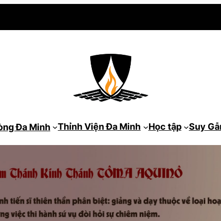
Thỉnh Viện Đa Minh
Học tập
Suy G
òng Đa Minh