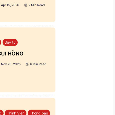
Apr 15, 2026
2 Min Read
Suy tư
BỤI HỒNG
Nov 20, 2025
6 Min Read
g
Thỉnh Viện
Thông báo