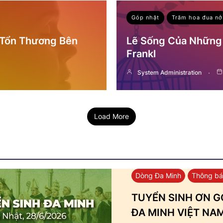
Góp nhặt
Trăm hoa đua nở
 Tổn Thương Bên
Lẽ Sống Của Những 
Frankl
System Administration
Load More
Dòng Đa Minh
Thông b
TUYỂN SINH ƠN GỌ
ĐA MINH VIỆT NA