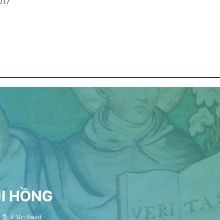
017
ỤI HỒNG
6 Min Read