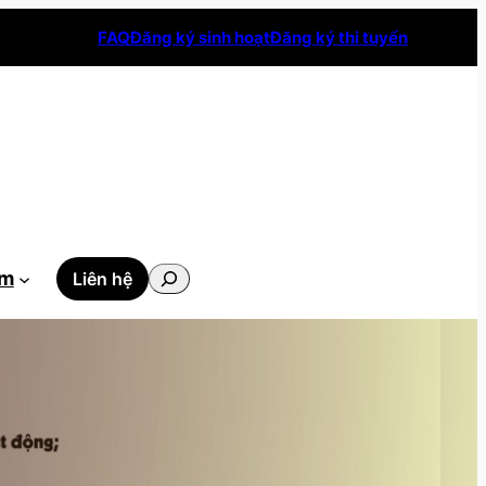
FAQ
Đăng ký sinh hoạt
Đăng ký thi tuyển
Tìm
ẫm
Liên hệ
kiếm