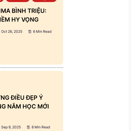
MA BÌNH TRIỆU:
IỀM HY VỌNG
Oct 26, 2025
6 Min Read
NG ĐIỀU ĐẸP Ý
ẢNG NĂM HỌC MỚI
Sep 9, 2025
8 Min Read