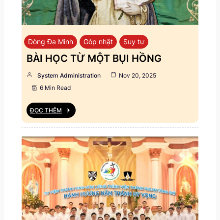
Dòng Đa Minh
Góp nhặt
Suy tư
BÀI HỌC TỪ MỘT BỤI HỒNG
System Administration
Nov 20, 2025
6 Min Read
ĐỌC THÊM