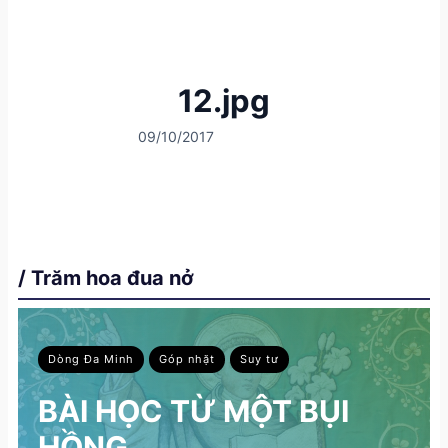
12.jpg
09/10/2017
/ Trăm hoa đua nở
Dòng Đa Minh
Góp nhặt
Suy tư
BÀI HỌC TỪ MỘT BỤI
HỒNG