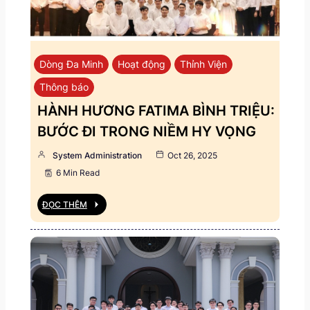
Dòng Đa Minh
Hoạt động
Thỉnh Viện
Thông báo
HÀNH HƯƠNG FATIMA BÌNH TRIỆU:
BƯỚC ĐI TRONG NIỀM HY VỌNG
System Administration
Oct 26, 2025
6 Min Read
ĐỌC THÊM