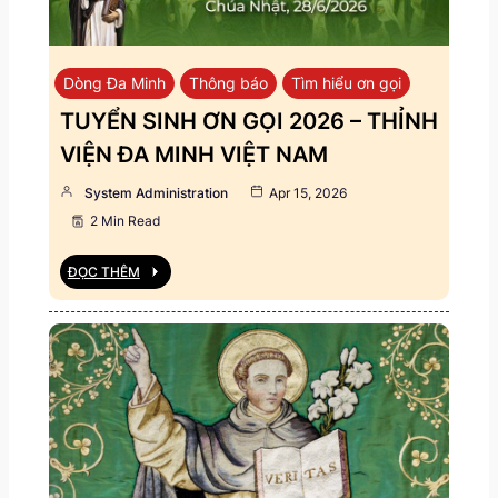
Dòng Đa Minh
Thông báo
Tìm hiểu ơn gọi
TUYỂN SINH ƠN GỌI 2026 – THỈNH
VIỆN ĐA MINH VIỆT NAM
System Administration
Apr 15, 2026
2 Min Read
ĐỌC THÊM