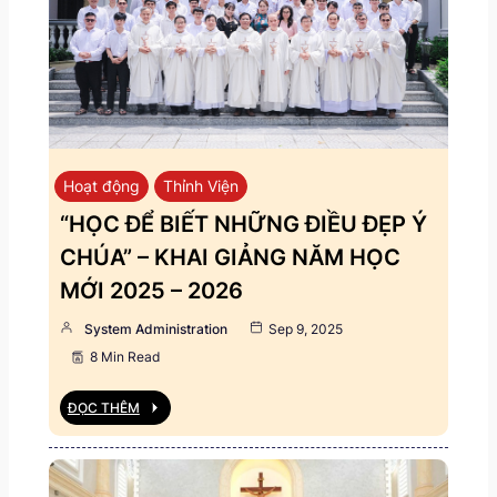
Hoạt động
Thỉnh Viện
“HỌC ĐỂ BIẾT NHỮNG ĐIỀU ĐẸP Ý
CHÚA” – KHAI GIẢNG NĂM HỌC
MỚI 2025 – 2026
System Administration
Sep 9, 2025
8 Min Read
ĐỌC THÊM