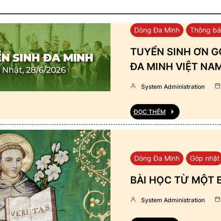
Dòng Đa Minh
Thông b
TUYỂN SINH ƠN GỌ
ĐA MINH VIỆT NA
System Administration
ĐỌC THÊM
Dòng Đa Minh
Góp nhặt
BÀI HỌC TỪ MỘT 
System Administration