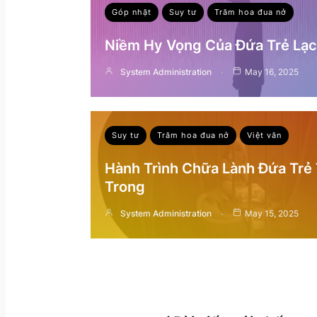
Góp nhặt
Suy tư
Trăm hoa đua nở
Niềm Hy Vọng Của Đứa Trẻ Lạc 
System Administration
May 16, 2025
Suy tư
Trăm hoa đua nở
Việt văn
Hành Trình Chữa Lành Đứa Trẻ
Trong
System Administration
May 15, 2025