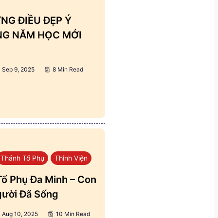
NG ĐIỀU ĐẸP Ý
ẢNG NĂM HỌC MỚI
Sep 9, 2025
8 Min Read
Thánh Tổ Phụ
Thỉnh Viện
ổ Phụ Đa Minh – Con
ười Đã Sống
Aug 10, 2025
10 Min Read