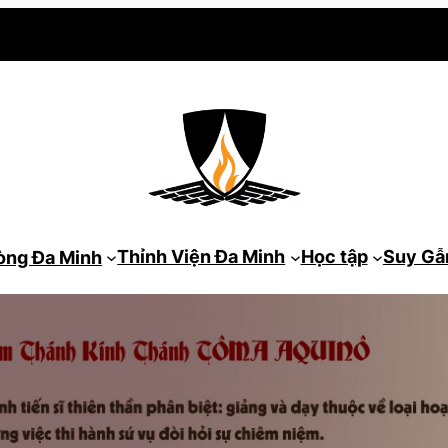
Thỉnh Viện Đa Minh
Học tập
Suy G
òng Đa Minh