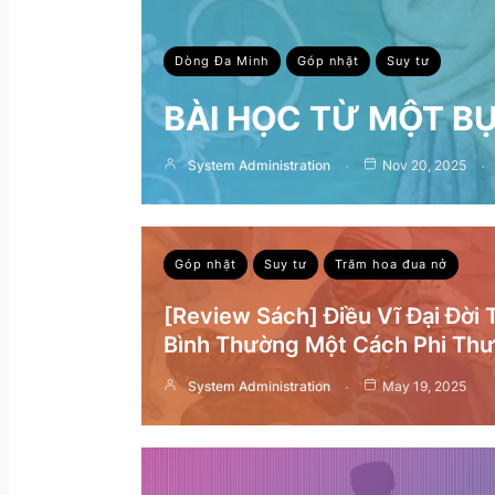
Dòng Đa Minh
Góp nhặt
Suy tư
BÀI HỌC TỪ MỘT B
System Administration
Nov 20, 2025
Góp nhặt
Suy tư
Trăm hoa đua nở
[Review Sách] Điều Vĩ Đại Đời
Bình Thường Một Cách Phi Th
System Administration
May 19, 2025