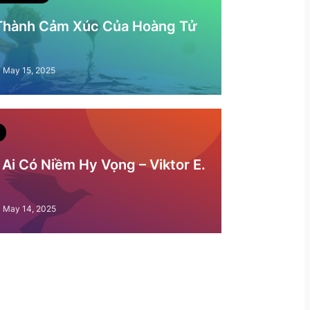
 Thành Cảm Xúc Của Hoàng Tử
May 15, 2025
Ai Có Niềm Hy Vọng – Viktor E.
May 14, 2025