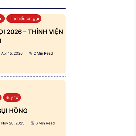
áo
Tìm hiểu ơn gọi
I 2026 – THỈNH VIỆN
M
Apr 15, 2026
2 Min Read
Suy tư
BỤI HỒNG
Nov 20, 2025
6 Min Read