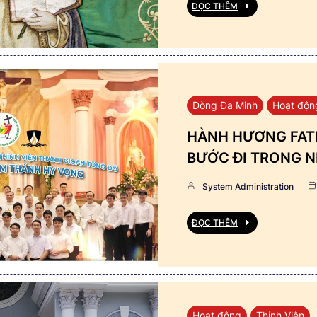
ĐỌC THÊM
Dòng Đa Minh
Hoạt độn
HÀNH HƯƠNG FATI
BƯỚC ĐI TRONG N
System Administration
ĐỌC THÊM
Hoạt động
Thỉnh Viện