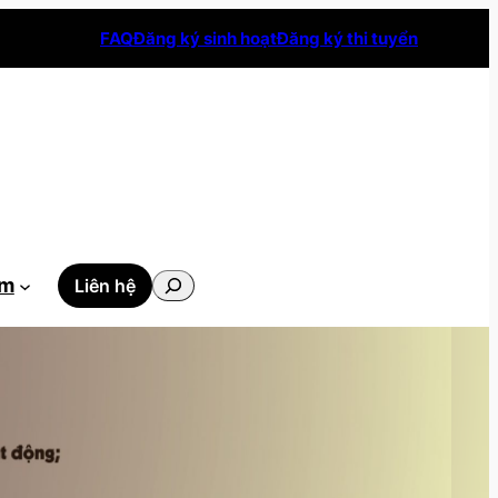
FAQ
Đăng ký sinh hoạt
Đăng ký thi tuyển
Tìm
ẫm
Liên hệ
kiếm