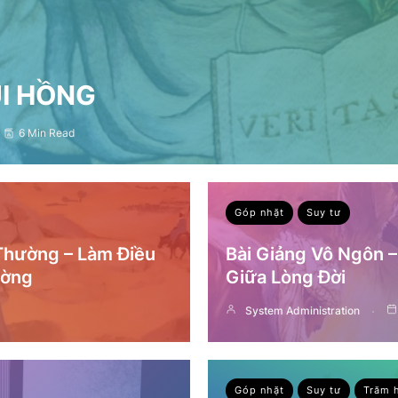
ỤI HỒNG
6 Min Read
Góp nhặt
Suy tư
 Thường – Làm Điều
Bài Giảng Vô Ngôn 
ường
Giữa Lòng Đời
System Administration
Góp nhặt
Suy tư
Trăm 