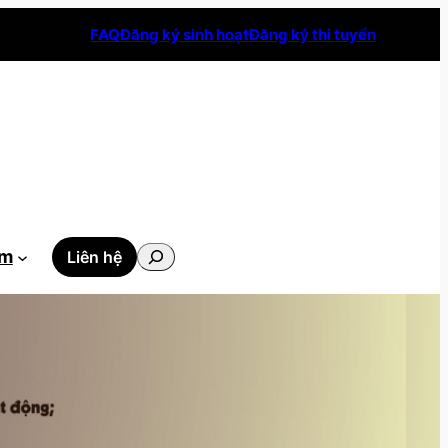
FAQ
Đăng ký sinh hoạt
Đăng ký thi tuyển
Tìm
ẫm
Liên hệ
kiếm