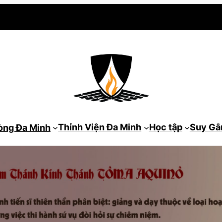
Thỉnh Viện Đa Minh
Học tập
Suy G
òng Đa Minh