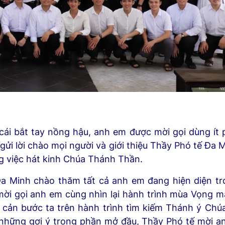
cái bắt tay nồng hậu, anh em được mời gọi dùng ít 
gửi lời chào mọi người và giới thiệu Thầy Phó tế Đa 
g việc hát kinh Chúa Thánh Thần.
Đa Minh chào thăm tất cả anh em đang hiện diện t
ời gọi anh em cùng nhìn lại hành trình mùa Vọng mà
g cản bước ta trên hành trình tìm kiếm Thánh ý Ch
i những gợi ý trong phần mở đầu, Thầy Phó tế mời a