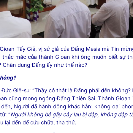
 Gioan Tẩy Giả, vị sứ giả của Đấng Mesia mà Tin mừn
ển thắc mắc của thánh Gioan khi ông muốn biết sự t
? Chân dung Đấng ấy như thế nào?
không?
 Đức Giê-su: “Thầy có thật là Đấng phải đến không? 
oan cũng mong ngóng Đấng Thiên Sai. Thánh Gioan 
 đến, Người đã hành động khác hẳn: không oai pho
từ: “
Người không bẻ gãy cây lau bị dập, không dập tắ
 lại đến để cứu chữa, tha thứ.