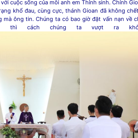
i với cuộc sống của mỗi anh em Thỉnh sinh. Chính Gio
 trạng khổ đau, cùng cực, thánh Gioan đã không chế
 mà ông tin. Chúng ta có bao giờ đặt vấn nạn về ch
ó, thì cách chúng ta vượt ra kh