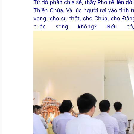
Từ đó phần chia sẻ, thầy Phó tế liên đớ
Thiên Chúa. Và lúc người rơi vào tình
vọng, cho sự thật, cho Chúa, cho Đấng
cuộc sống không? Nếu c