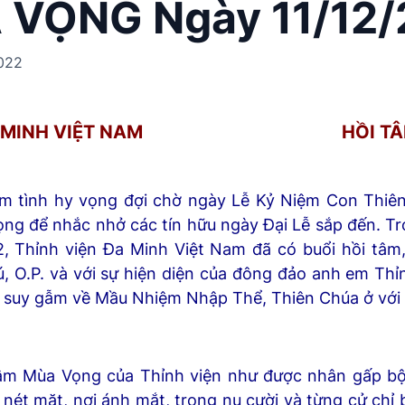
VỌNG Ngày 11/12/
022
N ĐA MINH VIỆT NAM
HỒI T
m tình hy vọng đợi chờ ngày Lễ Kỷ Niệm Con Thiên
ng để nhắc nhở các tín hữu ngày Đại Lễ sắp đến. Tr
, Thỉnh viện Đa Minh Việt Nam đã có buổi hồi tâm
O.P. và với sự hiện diện của đông đảo anh em Thỉnh 
 suy gẫm về Mầu Nhiệm Nhập Thể, Thiên Chúa ở với n
 tâm Mùa Vọng của Thỉnh viện như được nhân gấp bội
n nét mặt, nơi ánh mắt, trong nụ cười và từng cử chỉ