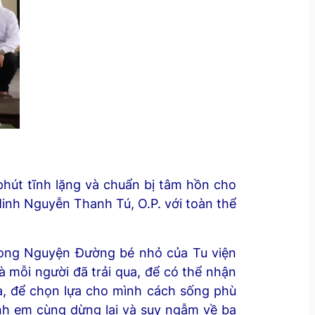
phút tĩnh lặng và chuẩn bị tâm hồn cho
Minh Nguyễn Thanh Tú, O.P. với toàn thể
rong Nguyện Đường bé nhỏ của Tu viện
 mỗi người đã trải qua, để có thể nhận
úa, để chọn lựa cho mình cách sống phù
nh em cùng dừng lại và suy ngẫm về ba