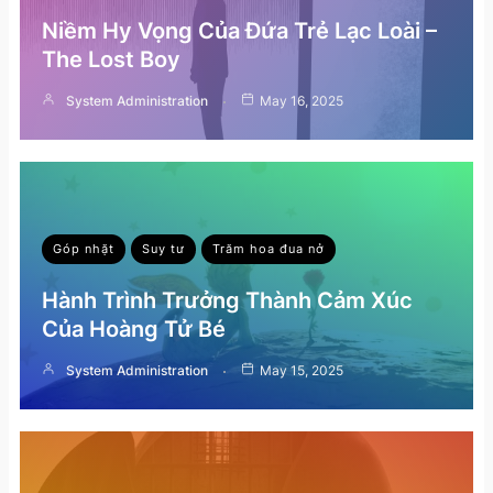
Niềm Hy Vọng Của Đứa Trẻ Lạc Loài –
The Lost Boy
System Administration
May 16, 2025
Góp nhặt
Suy tư
Trăm hoa đua nở
Hành Trình Trưởng Thành Cảm Xúc
Của Hoàng Tử Bé
System Administration
May 15, 2025