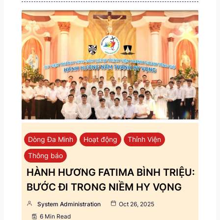
Dòng Đa Minh
Hoạt động
Thỉnh Viện
Thông báo
HÀNH HƯƠNG FATIMA BÌNH TRIỆU:
BƯỚC ĐI TRONG NIỀM HY VỌNG
System Administration
Oct 26, 2025
6 Min Read