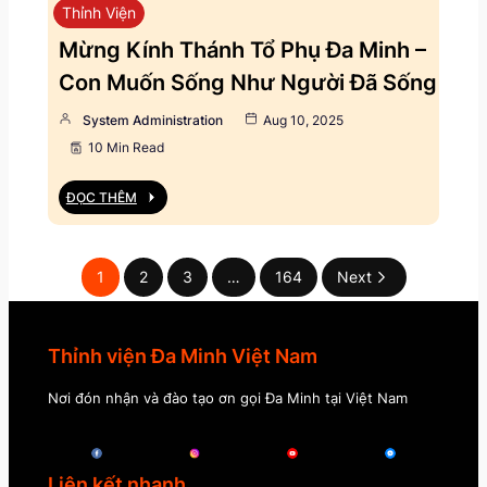
Thỉnh Viện
Mừng Kính Thánh Tổ Phụ Đa Minh –
Con Muốn Sống Như Người Đã Sống
System Administration
Aug 10, 2025
10 Min Read
ĐỌC THÊM
1
2
3
…
164
Next
Thỉnh viện Đa Minh Việt Nam
Nơi đón nhận và đào tạo ơn gọi Đa Minh tại Việt Nam
Liên kết nhanh