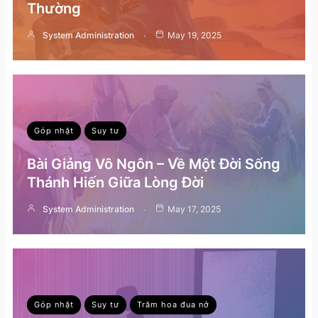
Thường
System Administration
May 19, 2025
Góp nhặt
Suy tư
Bài Giảng Vô Ngôn – Về Một Đời Sống
Thánh Hiến Giữa Lòng Đời
System Administration
May 17, 2025
Góp nhặt
Suy tư
Trăm hoa đua nở