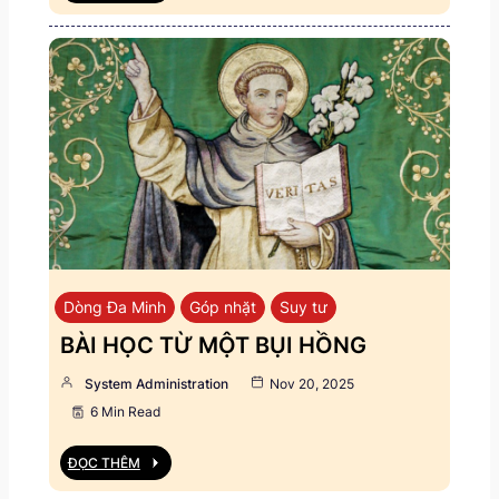
Dòng Đa Minh
Góp nhặt
Suy tư
BÀI HỌC TỪ MỘT BỤI HỒNG
System Administration
Nov 20, 2025
6 Min Read
ĐỌC THÊM