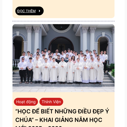
ĐỌC THÊM
Hoạt động
Thỉnh Viện
“HỌC ĐỂ BIẾT NHỮNG ĐIỀU ĐẸP Ý
CHÚA” – KHAI GIẢNG NĂM HỌC