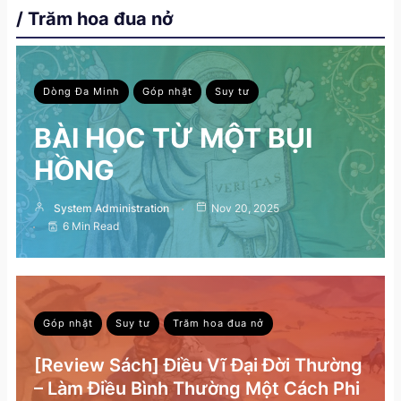
/ Trăm hoa đua nở
Dòng Đa Minh
Góp nhặt
Suy tư
BÀI HỌC TỪ MỘT BỤI
HỒNG
System Administration
Nov 20, 2025
6 Min Read
Góp nhặt
Suy tư
Trăm hoa đua nở
[Review Sách] Điều Vĩ Đại Đời Thường
– Làm Điều Bình Thường Một Cách Phi