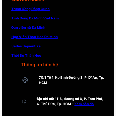
Trung Ương Dòng Curia
Tỉnh Dòng Đa Minh Việt Nam
Đan viện nữ Đa Minh
Học Viện Thần Học Đa Minh
Sedes Sapientiae
Thời Sự Thần Học
Thông tin liên hệ
70/1 Tổ 1, Kp Bình Đường 3, P. Dĩ An, Tp.
HCM
Địa chỉ cũ: 1116, đường số 6, P. Tam Phú,
Q. Thủ Đức, Tp. HCM –
Xem bản đồ