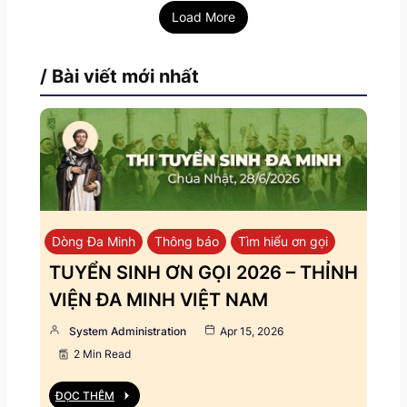
Load More
/ Bài viết mới nhất
Dòng Đa Minh
Thông báo
Tìm hiểu ơn gọi
TUYỂN SINH ƠN GỌI 2026 – THỈNH
VIỆN ĐA MINH VIỆT NAM
System Administration
Apr 15, 2026
2 Min Read
ĐỌC THÊM