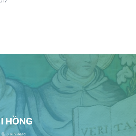
017
ỤI HỒNG
6 Min Read