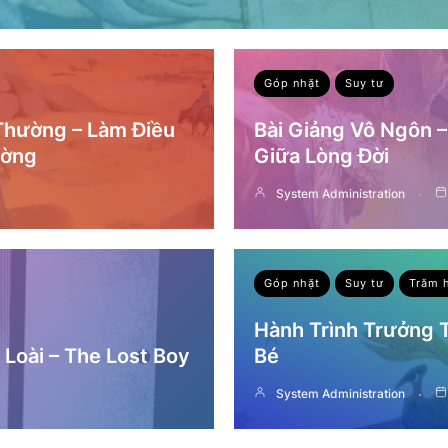
Góp nhặt
Suy tư
 Thường – Làm Điều
Bài Giảng Vô Ngôn 
ường
Giữa Lòng Đời
System Administration
Góp nhặt
Suy tư
Trăm 
Hành Trình Trưởng
Loài – The Lost Boy
Bé
System Administration