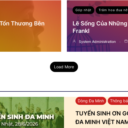
Góp nhặt
Trăm hoa đua nở
 Tổn Thương Bên
Lẽ Sống Của Những 
Frankl
System Administration
Load More
Dòng Đa Minh
Thông b
TUYỂN SINH ƠN GỌ
ĐA MINH VIỆT NA