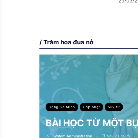
29/03/2
/ Trăm hoa đua nở
Dòng Đa Minh
Góp nhặt
Suy tư
BÀI HỌC TỪ MỘT B
System Administration
Nov 20, 2025