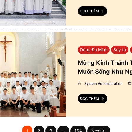
ĐỌC THÊM
Dòng Đa Minh
Suy tư
Mừng Kính Thánh T
Muốn Sống Như Ng
System Administration
ĐỌC THÊM
1
2
3
…
164
Next