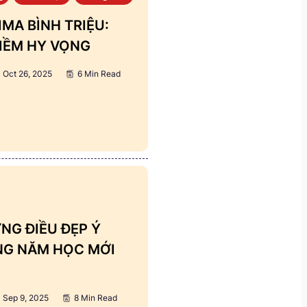
MA BÌNH TRIỆU:
IỀM HY VỌNG
Oct 26, 2025
6 Min Read
NG ĐIỀU ĐẸP Ý
ẢNG NĂM HỌC MỚI
Sep 9, 2025
8 Min Read