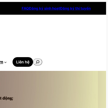
FAQ
Đăng ký sinh hoạt
Đăng ký thi tuyển
Tìm
ẫm
Liên hệ
kiếm