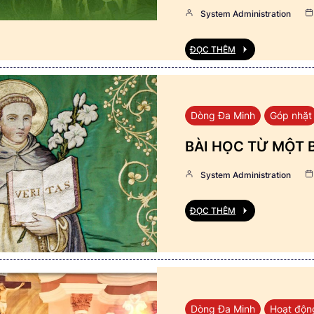
System Administration
ĐỌC THÊM
Dòng Đa Minh
Góp nhặt
BÀI HỌC TỪ MỘT 
System Administration
ĐỌC THÊM
Dòng Đa Minh
Hoạt độn