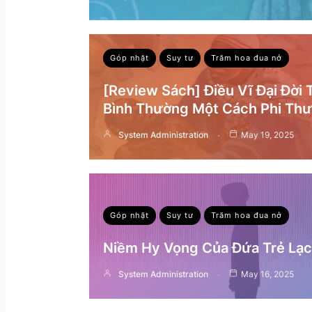
Góp nhặt
Suy tư
Trăm hoa đua nở
[Review Sách] Điều Vĩ Đại Đời
Bình Thường Một Cách Phi Th
System Administration
May 19, 2025
Góp nhặt
Suy tư
Trăm hoa đua nở
Niềm Hy Vọng Của Đứa Trẻ Lạc 
System Administration
May 16, 2025