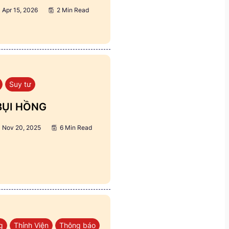
Apr 15, 2026
2 Min Read
Suy tư
BỤI HỒNG
Nov 20, 2025
6 Min Read
g
Thỉnh Viện
Thông báo