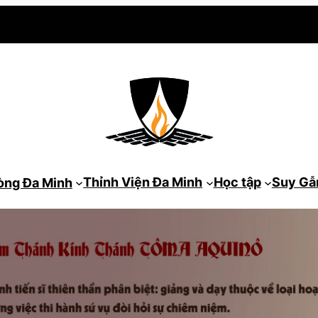
Thỉnh Viện Đa Minh
Học tập
Suy G
òng Đa Minh