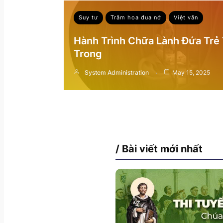
Suy tư
Trăm hoa đua nở
Việt văn
Hành Trình Chữa Lành Đứa Trẻ
Trong
System Administration
May 15, 2025
/ Bài viết mới nhất