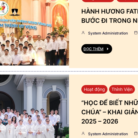
HÀNH HƯƠNG FATI
BƯỚC ĐI TRONG N
System Administration
ĐỌC THÊM
Hoạt động
Thỉnh Viện
“HỌC ĐỂ BIẾT NHỮ
CHÚA” – KHAI GI
2025 – 2026
System Administration