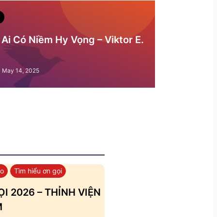
Ai Có Niềm Hy Vọng – Viktor E.
May 14, 2025
áo
Tìm hiểu ơn gọi
I 2026 – THỈNH VIỆN
M