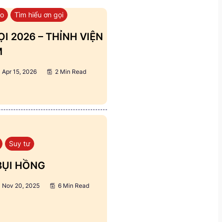
áo
Tìm hiểu ơn gọi
I 2026 – THỈNH VIỆN
M
Apr 15, 2026
2 Min Read
Suy tư
BỤI HỒNG
Nov 20, 2025
6 Min Read