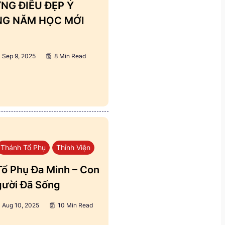
NG ĐIỀU ĐẸP Ý
ẢNG NĂM HỌC MỚI
Sep 9, 2025
8 Min Read
Thánh Tổ Phụ
Thỉnh Viện
ổ Phụ Đa Minh – Con
ười Đã Sống
Aug 10, 2025
10 Min Read