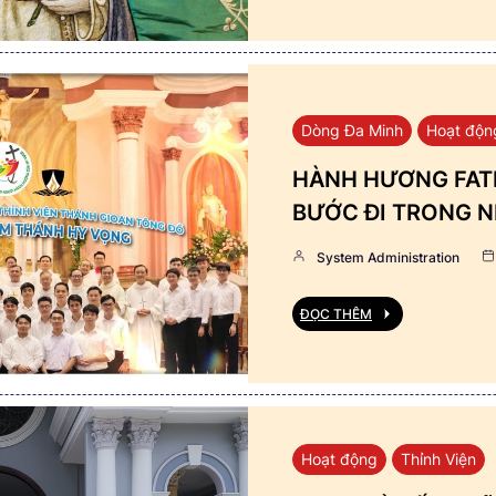
Dòng Đa Minh
Hoạt độn
HÀNH HƯƠNG FATI
BƯỚC ĐI TRONG N
System Administration
ĐỌC THÊM
Hoạt động
Thỉnh Viện