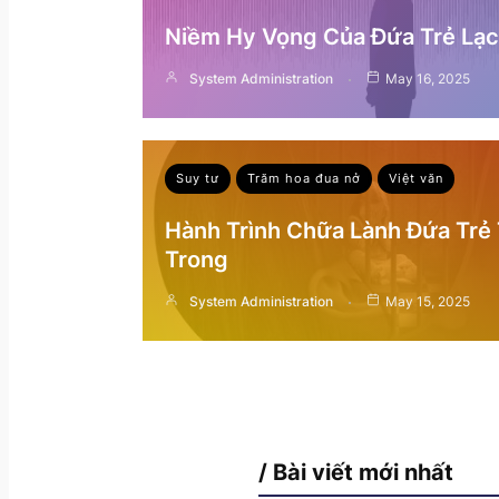
Niềm Hy Vọng Của Đứa Trẻ Lạc 
System Administration
May 16, 2025
Suy tư
Trăm hoa đua nở
Việt văn
Hành Trình Chữa Lành Đứa Trẻ
Trong
System Administration
May 15, 2025
/ Bài viết mới nhất