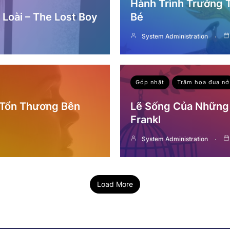
Hành Trình Trưởng
Loài – The Lost Boy
Bé
System Administration
Góp nhặt
Trăm hoa đua nở
 Tổn Thương Bên
Lẽ Sống Của Những 
Frankl
System Administration
Load More