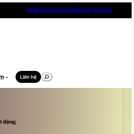
FAQ
Đăng ký sinh hoạt
Đăng ký thi tuyển
Tìm
ẫm
Liên hệ
kiếm