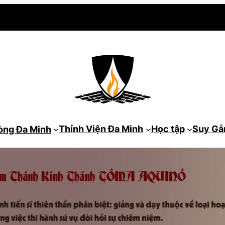
Thỉnh Viện Đa Minh
Học tập
Suy G
òng Đa Minh