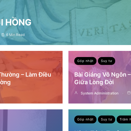
ỤI HỒNG
6 Min Read
Góp nhặt
Suy tư
 Thường – Làm Điều
Bài Giảng Vô Ngôn 
ường
Giữa Lòng Đời
System Administration
Góp nhặt
Suy tư
Trăm 