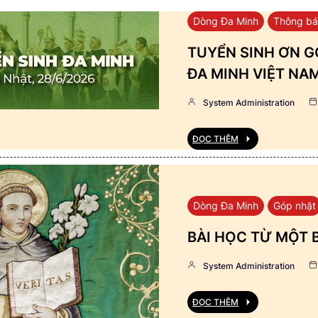
Dòng Đa Minh
Thông b
TUYỂN SINH ƠN GỌ
ĐA MINH VIỆT NA
System Administration
ĐỌC THÊM
Dòng Đa Minh
Góp nhặt
BÀI HỌC TỪ MỘT 
System Administration
ĐỌC THÊM