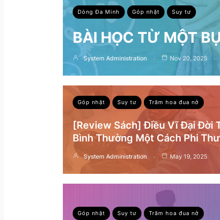
Dòng Đa Minh
Góp nhặt
Suy tư
BÀI HỌC TỪ MỘT B
System Administration
Nov 20, 2025
Góp nhặt
Suy tư
Trăm hoa đua nở
[Review Sách] Điều Vĩ Đại Đời
Bình Thường Một Cách Phi Th
System Administration
May 19, 2025
Góp nhặt
Suy tư
Trăm hoa đua nở