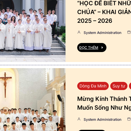
“HỌC ĐỂ BIẾT NHỮ
CHÚA” – KHAI GI
2025 – 2026
System Administration
ĐỌC THÊM
Dòng Đa Minh
Suy tư
Mừng Kính Thánh T
Muốn Sống Như Ng
System Administration