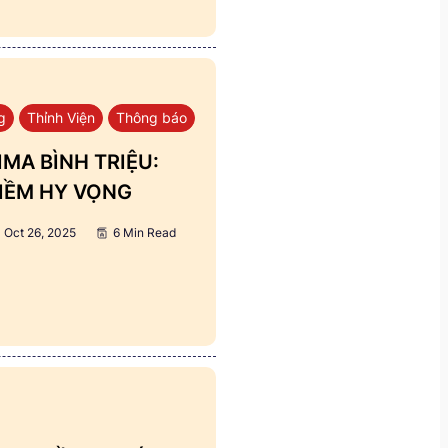
g
Thỉnh Viện
Thông báo
MA BÌNH TRIỆU:
IỀM HY VỌNG
Oct 26, 2025
6 Min Read