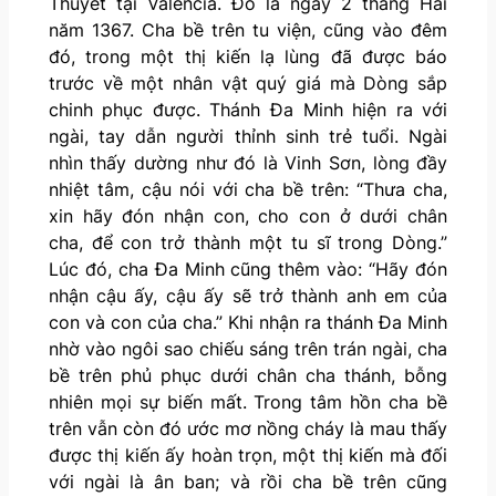
Thuyết tại Valencia. Đó là ngày 2 tháng Hai
năm 1367. Cha bề trên tu viện, cũng vào đêm
đó, trong một thị kiến lạ lùng đã được báo
trước về một nhân vật quý giá mà Dòng sắp
chinh phục được. Thánh Đa Minh hiện ra với
ngài, tay dẫn người thỉnh sinh trẻ tuổi. Ngài
nhìn thấy dường như đó là Vinh Sơn, lòng đầy
nhiệt tâm, cậu nói với cha bề trên: “Thưa cha,
xin hãy đón nhận con, cho con ở dưới chân
cha, để con trở thành một tu sĩ trong Dòng.”
Lúc đó, cha Đa Minh cũng thêm vào: “Hãy đón
nhận cậu ấy, cậu ấy sẽ trở thành anh em của
con và con của cha.” Khi nhận ra thánh Đa Minh
nhờ vào ngôi sao chiếu sáng trên trán ngài, cha
bề trên phủ phục dưới chân cha thánh, bỗng
nhiên mọi sự biến mất. Trong tâm hồn cha bề
trên vẫn còn đó ước mơ nồng cháy là mau thấy
được thị kiến ấy hoàn trọn, một thị kiến mà đối
với ngài là ân ban; và rồi cha bề trên cũng