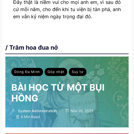
Đây thật là niềm vui cho mọi anh em, vì sau đó
cứ mỗi năm, cho đến khi tu viện bị tàn phá, anh
em vẫn kỷ niệm ngày trọng đại đó.
/ Trăm hoa đua nở
Dòng Đa Minh
Góp nhặt
Suy tư
BÀI HỌC TỪ MỘT BỤI
HỒNG
System Administration
Nov 20, 2025
6 Min Read