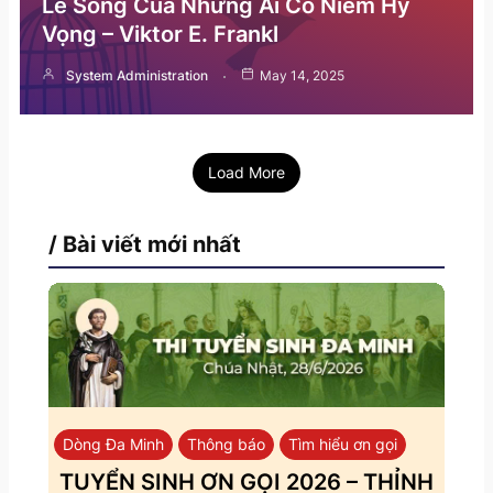
Lẽ Sống Của Những Ai Có Niềm Hy
Vọng – Viktor E. Frankl
System Administration
May 14, 2025
Load More
/ Bài viết mới nhất
Dòng Đa Minh
Thông báo
Tìm hiểu ơn gọi
TUYỂN SINH ƠN GỌI 2026 – THỈNH