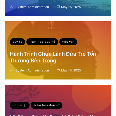
System Administration
May 15, 2025
Suy tư
Trăm hoa đua nở
Việt văn
Hành Trình Chữa Lành Đứa Trẻ Tổn
Thương Bên Trong
System Administration
May 15, 2025
Góp nhặt
Trăm hoa đua nở