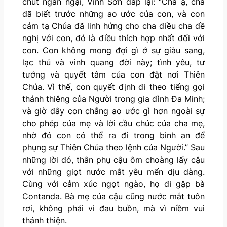
chút ngần ngại, Vinh Sơn đáp lại: “Cha ạ, cha
đã biết trước những ao ước của con, và con
cảm tạ Chúa đã linh hứng cho cha điều cha đề
nghị với con, đó là điều thích hợp nhất đối với
con. Con không mong đợi gì ở sự giàu sang,
lạc thú và vinh quang đời này; tình yêu, tư
tưởng và quyết tâm của con đặt nơi Thiên
Chúa. Vì thế, con quyết định đi theo tiếng gọi
thánh thiêng của Người trong gia đình Đa Minh;
và giờ đây con chẳng ao ước gì hơn ngoài sự
cho phép của mẹ và lời cầu chúc của cha mẹ,
nhờ đó con có thể ra đi trong bình an để
phụng sự Thiên Chúa theo lệnh của Người.” Sau
những lời đó, thân phụ cậu ôm choàng lấy cậu
với những giọt nước mắt yêu mến dịu dàng.
Cùng với cảm xúc ngọt ngào, họ đi gặp bà
Contanda. Bà mẹ của cậu cũng nước mắt tuôn
rơi, không phải vì đau buồn, mà vì niềm vui
thánh thiện.