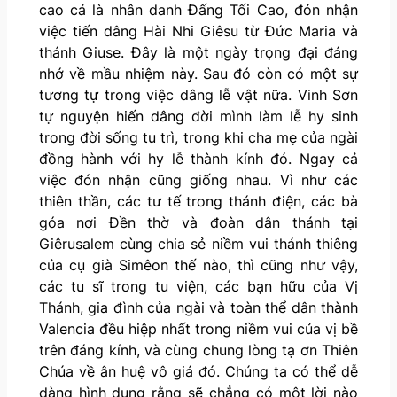
cao cả là nhân danh Đấng Tối Cao, đón nhận
việc tiến dâng Hài Nhi Giêsu từ Đức Maria và
thánh Giuse. Đây là một ngày trọng đại đáng
nhớ về mầu nhiệm này. Sau đó còn có một sự
tương tự trong việc dâng lễ vật nữa. Vinh Sơn
tự nguyện hiến dâng đời mình làm lễ hy sinh
trong đời sống tu trì, trong khi cha mẹ của ngài
đồng hành với hy lễ thành kính đó. Ngay cả
việc đón nhận cũng giống nhau. Vì như các
thiên thần, các tư tế trong thánh điện, các bà
góa nơi Đền thờ và đoàn dân thánh tại
Giêrusalem cùng chia sẻ niềm vui thánh thiêng
của cụ già Simêon thế nào, thì cũng như vậy,
các tu sĩ trong tu viện, các bạn hữu của Vị
Thánh, gia đình của ngài và toàn thể dân thành
Valencia đều hiệp nhất trong niềm vui của vị bề
trên đáng kính, và cùng chung lòng tạ ơn Thiên
Chúa về ân huệ vô giá đó. Chúng ta có thể dễ
dàng hình dung rằng sẽ chẳng có một lời nào