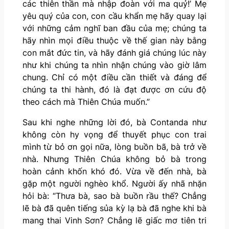
các thiên thần mà nhập đoàn với ma quỷ!’ Mẹ
yêu quý của con, con cầu khẩn mẹ hãy quay lại
với những cảm nghĩ ban đầu của mẹ; chúng ta
hãy nhìn mọi điều thuộc về thế gian này bằng
con mắt đức tin, và hãy đánh giá chúng lúc này
như khi chúng ta nhìn nhận chúng vào giờ lâm
chung. Chỉ có một điều cần thiết và đáng để
chúng ta thi hành, đó là đạt được ơn cứu độ
theo cách mà Thiên Chúa muốn.”
Sau khi nghe những lời đó, bà Contanda như
không còn hy vọng để thuyết phục con trai
mình từ bỏ ơn gọi nữa, lòng buồn bã, bà trở về
nhà. Nhưng Thiên Chúa không bỏ bà trong
hoàn cảnh khốn khó đó. Vừa về đến nhà, bà
gặp một người nghèo khổ. Người ấy nhã nhặn
hỏi bà: “Thưa bà, sao bà buồn rầu thế? Chẳng
lẽ bà đã quên tiếng sủa kỳ lạ bà đã nghe khi bà
mang thai Vinh Sơn? Chẳng lẽ giấc mơ tiên tri