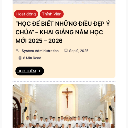
Hoạt động
Thỉnh Viện
“HỌC ĐỂ BIẾT NHỮNG ĐIỀU ĐẸP Ý
CHÚA” – KHAI GIẢNG NĂM HỌC
MỚI 2025 – 2026
System Administration
Sep 9, 2025
8 Min Read
ĐỌC THÊM