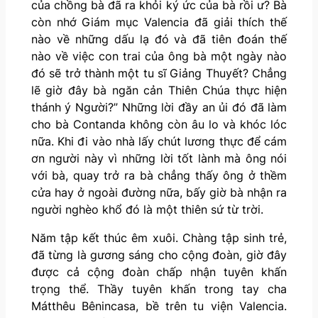
của chồng bà đã ra khỏi ký ức của bà rồi ư? Bà
còn nhớ Giám mục Valencia đã giải thích thế
nào về những dấu lạ đó và đã tiên đoán thế
nào về việc con trai của ông bà một ngày nào
đó sẽ trở thành một tu sĩ Giảng Thuyết? Chẳng
lẽ giờ đây bà ngăn cản Thiên Chúa thực hiện
thánh ý Người?” Những lời đầy an ủi đó đã làm
cho bà Contanda không còn âu lo và khóc lóc
nữa. Khi đi vào nhà lấy chút lương thực để cám
ơn người này vì những lời tốt lành mà ông nói
với bà, quay trở ra bà chẳng thấy ông ở thềm
cửa hay ở ngoài đường nữa, bấy giờ bà nhận ra
người nghèo khổ đó là một thiên sứ từ trời.
Năm tập kết thúc êm xuôi. Chàng tập sinh trẻ,
đã từng là gương sáng cho cộng đoàn, giờ đây
được cả cộng đoàn chấp nhận tuyên khấn
trọng thể. Thầy tuyên khấn trong tay cha
Mátthêu Bênincasa, bề trên tu viện Valencia.