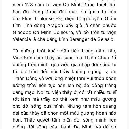
niệm 128 năm tu viện Đa Minh được thiết lập.
Sau đó Dòng được đặt dưới sự quản trị của
cha Elias Toulouse, Đại diện Tổng quyền. Giám
tỉnh Tỉnh dòng Aragon bấy giờ là chân phước
Giacôbê Đa Minh Collioure, và bề trên tu viện
Valencia là cha đáng kính Beranger de Gelasio.
Từ những thời khắc đầu tiên trong năm tập,
Vinh Sơn cảm thấy ân sủng mà Thiên Chúa đổ
xuống trên mình, qua việc gia nhập đời sống tu
trì, dư tràn đến nỗi thầy không ngừng tạ ơn
Thiên Đàng và với lòng nhiệt tâm vui thỏa khôn
lường thầy liên tục hôn lên bộ áo dòng trắng
đang mặc. Nơi tu viện thầy ở, có rất nhiều tu sĩ
tốt lành mà thầy có thể xem như mẫu gương
cho đời sống của mình. Nhưng tâm hồn quảng
đại của thầy đã chọn một mẫu gương hoàn hảo
hơn. Thầy quyết tâm biến đời sống mình nên
giống đời sống của thánh Đa Minh; và để có