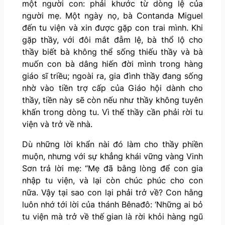
một người con: phải khước từ dòng lệ của
người mẹ. Một ngày nọ, bà Contanda Miguel
đến tu viện và xin được gặp con trai mình. Khi
gặp thầy, với đôi mắt đẫm lệ, bà thổ lộ cho
thầy biết bà không thể sống thiếu thầy và bà
muốn con bà dâng hiến đời mình trong hàng
giáo sĩ triều; ngoài ra, gia đình thầy đang sống
nhờ vào tiền trợ cấp của Giáo hội dành cho
thầy, tiền này sẽ còn nếu như thầy không tuyên
khấn trong dòng tu. Vì thế thầy cần phải rời tu
viện và trở về nhà.
Dù những lời khẩn nài đó làm cho thầy phiền
muộn, nhưng với sự khẳng khái vững vàng Vinh
Sơn trả lời mẹ: “Mẹ đã bằng lòng để con gia
nhập tu viện, và lại còn chúc phúc cho con
nữa. Vậy tại sao con lại phải trở về? Con hằng
luôn nhớ tới lời của thánh Bênađô: ‘Những ai bỏ
tu viện mà trở về thế gian là rời khỏi hàng ngũ