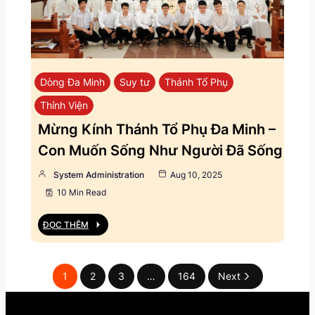
Dòng Đa Minh
Suy tư
Thánh Tổ Phụ
Thỉnh Viện
Mừng Kính Thánh Tổ Phụ Đa Minh –
Con Muốn Sống Như Người Đã Sống
System Administration
Aug 10, 2025
10 Min Read
ĐỌC THÊM
1
2
3
…
164
Next