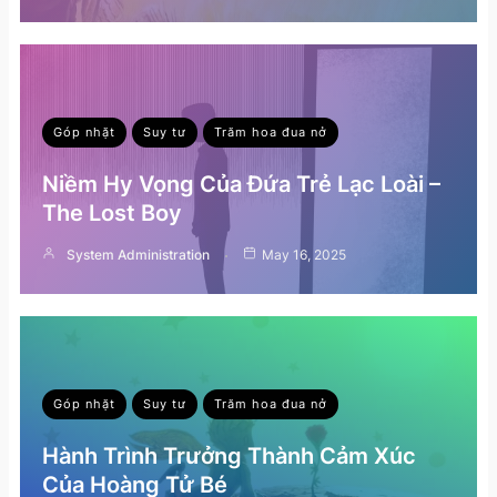
Góp nhặt
Suy tư
Trăm hoa đua nở
Niềm Hy Vọng Của Đứa Trẻ Lạc Loài –
The Lost Boy
System Administration
May 16, 2025
Góp nhặt
Suy tư
Trăm hoa đua nở
Hành Trình Trưởng Thành Cảm Xúc
Của Hoàng Tử Bé