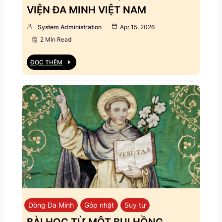
VIỆN ĐA MINH VIỆT NAM
System Administration
Apr 15, 2026
2 Min Read
ĐỌC THÊM
Dòng Đa Minh
Góp nhặt
Suy tư
BÀI HỌC TỪ MỘT BỤI HỒNG