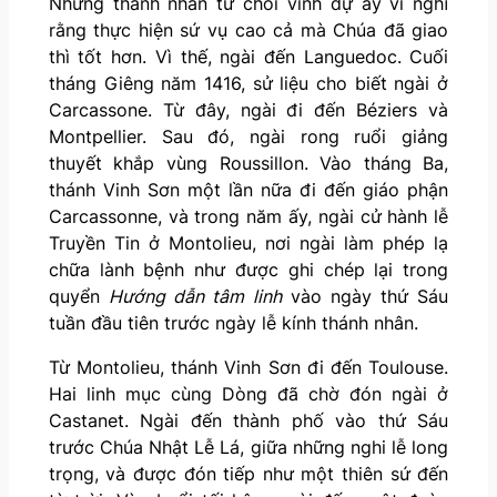
Nhưng thánh nhân từ chối vinh dự ấy vì nghĩ
rằng thực hiện sứ vụ cao cả mà Chúa đã giao
thì tốt hơn. Vì thế, ngài đến Languedoc. Cuối
tháng Giêng năm 1416, sử liệu cho biết ngài ở
Carcassone. Từ đây, ngài đi đến Béziers và
Montpellier. Sau đó, ngài rong ruổi giảng
thuyết khắp vùng Roussillon. Vào tháng Ba,
thánh Vinh Sơn một lần nữa đi đến giáo phận
Carcassonne, và trong năm ấy, ngài cử hành lễ
Truyền Tin ở Montolieu, nơi ngài làm phép lạ
chữa lành bệnh như được ghi chép lại trong
quyển
Hướng dẫn tâm linh
vào ngày thứ Sáu
tuần đầu tiên trước ngày lễ kính thánh nhân.
Từ Montolieu, thánh Vinh Sơn đi đến Toulouse.
Hai linh mục cùng Dòng đã chờ đón ngài ở
Castanet. Ngài đến thành phố vào thứ Sáu
trước Chúa Nhật Lễ Lá, giữa những nghi lễ long
trọng, và được đón tiếp như một thiên sứ đến