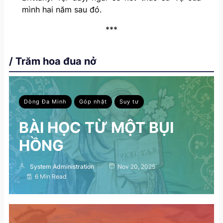
mình hai năm sau đó.
***
/ Trăm hoa đua nở
Dòng Đa Minh
Góp nhặt
Suy tư
BÀI HỌC TỪ MỘT BỤI
HỒNG
System Administration
Nov 20, 2025
6 Min Read