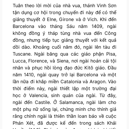
Tuân theo lời mời của nhà vua, thánh Vinh Sơn
tận dụng cơ hội trong chuyến đi này để có thể
giảng thuyết ở Elne, Girone và ở Vich. Khi đến
Barcelona vào tháng Sáu năm 1409, ngài
không đồng ý tháp tùng nhà vua đến Công
đồng, nhưng tiếp tục giảng thuyết với kết quả
dồi dào. Khoảng cuối năm đó, ngài lên tàu đi
Tuscane. Ngài băng qua các giáo phận Pisa,
Lucca, Florence, và Siena, nơi ngài hoán cải tội
nhân và phục hồi lòng đạo đức Kitô giáo. Đầu
năm 1410, ngài quay trở lại Barcelona và một
lần nữa đi khắp miền Catalonia và Aragon. Vào
thời điểm này, ngài thiết lập một trường đại
học ở Valencia, sinh quán của ngài. Từ đây,
ngài đến Castile. Ở Salamanca, ngài làm cho
một phụ nữ sống lại, chứng minh cho thính giả
rằng chính ngài là thiên thần loan báo về cuộc
Phán Xét, đã được kể đến trong sách Khải