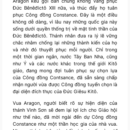
Aragon kêu gọi dân chúng không vâng phục
Đức Bênêđictô XIII nữa, và thúc đẩy họ tuân
phục Công đồng Constance. Đây là một điều
không dễ dàng, vì lâu nay những quốc gia này
sống dưới quyền thống trị về mặt tinh thần của
Đức Bênêđictô. Thánh nhân đưa ra lý lẽ vững
chắc nhằm chống lại những thành kiến của họ
và nhờ đó thuyết phục mỗi người. Chỉ trong
một thời gian ngắn, nước Tây Ban Nha, cũng
như Ý và các nước khác trong thế giới Kitô
giáo, đang mong đợi tuân phục sự chọn lựa
của Công đồng Contsance, đã sẵn sàng chấp
nhận người vừa được Công đồng tuyển chọn là
đại diện đích thực của Đức Giêsu Kitô.
Vua Aragon, người biết rõ sự hiện diện của
thánh Vinh Sơn sẽ đem lại lợi ích cho Giáo hội
như thế nào, đã mời ngài đến dự Công đồng
Constance như một thần học gia của nhà vua.