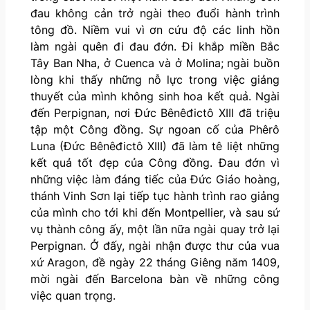
đau không cản trở ngài theo đuổi hành trình
tông đồ. Niềm vui vì ơn cứu độ các linh hồn
làm ngài quên đi đau đớn. Đi khắp miền Bắc
Tây Ban Nha, ở Cuenca và ở Molina; ngài buồn
lòng khi thấy những nỗ lực trong việc giảng
thuyết của mình không sinh hoa kết quả. Ngài
đến Perpignan, nơi Đức Bênêđictô XIII đã triệu
tập một Công đồng. Sự ngoan cố của Phêrô
Luna (Đức Bênêđictô XIII) đã làm tê liệt những
kết quả tốt đẹp của Công đồng. Đau đớn vì
những việc làm đáng tiếc của Đức Giáo hoàng,
thánh Vinh Sơn lại tiếp tục hành trình rao giảng
của mình cho tới khi đến Montpellier, và sau sứ
vụ thành công ấy, một lần nữa ngài quay trở lại
Perpignan. Ở đấy, ngài nhận được thư của vua
xứ Aragon, đề ngày 22 tháng Giêng năm 1409,
mời ngài đến Barcelona bàn về những công
việc quan trọng.