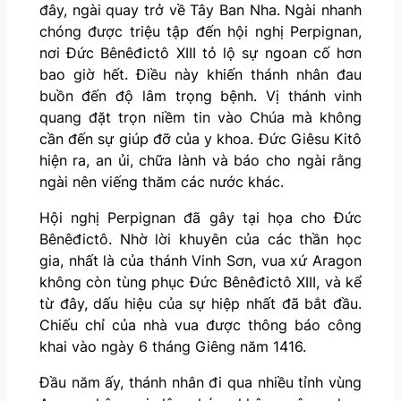
đây, ngài quay trở về Tây Ban Nha. Ngài nhanh
chóng được triệu tập đến hội nghị Perpignan,
nơi Đức Bênêđictô XIII tỏ lộ sự ngoan cố hơn
bao giờ hết. Điều này khiến thánh nhân đau
buồn đến độ lâm trọng bệnh. Vị thánh vinh
quang đặt trọn niềm tin vào Chúa mà không
cần đến sự giúp đỡ của y khoa. Đức Giêsu Kitô
hiện ra, an ủi, chữa lành và báo cho ngài rằng
ngài nên viếng thăm các nước khác.
Hội nghị Perpignan đã gây tại họa cho Đức
Bênêđictô. Nhờ lời khuyên của các thần học
gia, nhất là của thánh Vinh Sơn, vua xứ Aragon
không còn tùng phục Đức Bênêđictô XIII, và kể
từ đây, dấu hiệu của sự hiệp nhất đã bắt đầu.
Chiếu chỉ của nhà vua được thông báo công
khai vào ngày 6 tháng Giêng năm 1416.
Đầu năm ấy, thánh nhân đi qua nhiều tỉnh vùng