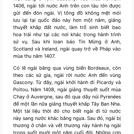
1406, ngài tới nước Anh trên con tàu lớn được
gửi đến đón ngài. Vị tông đồ không mệt mỏi
lưu lại tại quốc đảo này hơn một năm, giảng
thuyết khắp đất nước, làm trổ sinh biết bao
hoa trái như tại các nơi khác trong hành trình
sứ vụ. Sau khi loan báo Tin Mừng ở Anh,
Scotland và Ireland, ngài quay trở về Pháp vào
mùa thu năm 1407.
Có lẽ ngài băng qua vùng biển Bordeaux, còn
theo các sử gia, ngài rời nước Anh đến vùng
Gascony. Từ đây, ngài khởi hành đi Picardy và
Poitou. Năm 1408, ngài giảng thuyết suốt mùa
Chay ở Auvergne, sau đó qua dãy núi Pyrenées
để một lần nữa giảng thuyết khắp Tây Ban Nha.
Một tài liệu thời đó cho biết ngài đi từ nước
này sang nước khác bằng ngựa. Sau đó, ngài bị
thương ở chân và vết thương này hành hạ ngài
trong suốt mười một năm cuối đời. Những cơn