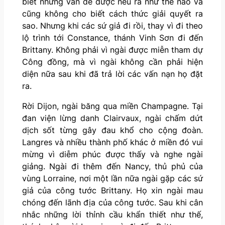
biết những vấn đề được nêu ra như thế nào và
cũng không cho biết cách thức giải quyết ra
sao. Nhưng khi các sứ giả đi rồi, thay vì đi theo
lộ trình tới Constance, thánh Vinh Sơn đi đến
Brittany. Không phải vì ngài được miễn tham dự
Công đồng, mà vì ngài không cần phải hiện
diện nữa sau khi đã trả lời các vấn nạn họ đặt
ra.
Rời Dijon, ngài băng qua miền Cham­pagne. Tại
đan viện lừng danh Clairvaux, ngài chấm dứt
dịch sốt từng gây đau khổ cho cộng đoàn.
Langres và nhiều thành phố khác ở miền đó vui
mừng vì diễm phúc được thấy và nghe ngài
giảng. Ngài đi thêm đến Nancy, thủ phủ của
vùng Lorraine, nơi một lần nữa ngài gặp các sứ
giả của công tước Brittany. Họ xin ngài mau
chóng đến lãnh địa của công tước. Sau khi cân
nhắc những lời thỉnh cầu khẩn thiết như thế,