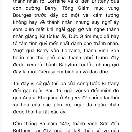
thánh nhân rời Lorraine và đi đến Brittany qua
con đường Berry. Tổng Giám mục vùng
Bourges trước đây có một vài cảm tưởng
không hay về thánh nhân, nhưng suy nghĩ ấy
sớm biến mất khi ngài gặp gỡ và nghe thánh
nhân giảng. Kể từ lúc ấy, Đức Giám mục đã bày
tỏ tâm tình quý mến nhất dành cho thánh nhân.
Vượt qua Berry vào Lorraine, thánh Vinh Sơn
hoán cải thủ phủ của thành phố trước đây
được xem là thành Babylon tội lỗi, nhưng giờ
đây là một Giêrusalem bình an và đạo đức.
Tại đây vị sứ giả thứ ba của công tước Brittany
đến gặp ngài. Sau đó, ngài vội vã đến miền đó
qua Anjou. Khi giảng ở Angers để chống lại thói
xa hoa của các phụ nữ, ngài đã ngăn chặn
được thói hư tật xấu ấy.
Đầu tháng Ba năm 1417, thánh Vinh Sơn đến
Brittany. Tại đây, ngài sẽ kết thúc sứ vụ của