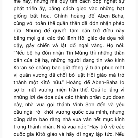
mẻ này, nhưng ma quỷ tìm cách bóp nghẹt sự
phát triển ấy, bằng cách gieo vào những hạt
giống bất hòa. Chính hoàng đế Aben-Baha,
cùng với toàn thể quần thần đã đón nhận phép
rửa. Nhưng để quyết tâm cản trở điều này
bằng mọi giá, các thủ lãnh Hồi giáo đe dọa nổi
dậy, gây chiến và lật đổ ngai vàng. Họ nói:
“Nếu bệ hạ đón nhận Tin Mừng thì những thần
dân của bệ hạ, những người đang tin vào kinh
Koran sẽ chẳng bao giờ đồng ý tuân phục một
vị quân vương đã chối bỏ luật Hồi giáo mà trở
thành một Kitô hữu.” Hoàng đế Aben-Baha lo
sợ bị mất vương miện trần thế. Quá lo lắng vì
những lời đe dọa của các thành phần cực đoan
này, nhà vua gọi thánh Vinh Sơn đến và yêu
cầu ngài rời khỏi vương quốc của mình, nhưng
cũng đảm bảo rằng nhà vua vẫn hết mực kính
trọng thánh nhân. Nhà vua nói: “Hãy trở về các
quốc gia Kitô giáo và hãy đi ngay lập tức. Nếu