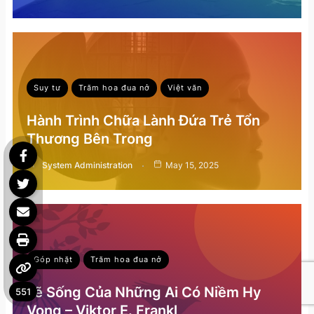
Suy tư
Trăm hoa đua nở
Việt văn
Hành Trình Chữa Lành Đứa Trẻ Tổn
Thương Bên Trong
System Administration
May 15, 2025
Góp nhặt
Trăm hoa đua nở
Lẽ Sống Của Những Ai Có Niềm Hy
551
Vọng – Viktor E. Frankl