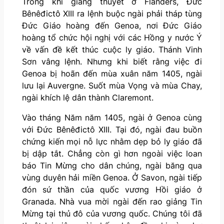
Trong khi giảng thuyết ở Flanders, Đức
Bênêđictô XIII ra lệnh buộc ngài phải tháp tùng
Đức Giáo hoàng đến Genoa, nơi Đức Giáo
hoàng tổ chức hội nghị với các Hồng y nước Ý
về vấn đề kết thúc cuộc ly giáo. Thánh Vinh
Sơn vâng lệnh. Nhưng khi biết rằng việc đi
Genoa bị hoãn đến mùa xuân năm 1405, ngài
lưu lại Auvergne. Suốt mùa Vọng và mùa Chay,
ngài khích lệ dân thành Claremont.
Vào tháng Năm năm 1405, ngài ở Genoa cùng
với Đức Bênêđictô XIII. Tại đó, ngài đau buồn
chứng kiến mọi nỗ lực nhằm dẹp bỏ ly giáo đã
bị dập tắt. Chẳng còn gì hơn ngoài việc loan
báo Tin Mừng cho dân chúng, ngài băng qua
vùng duyên hải miền Genoa. Ở Savon, ngài tiếp
đón sứ thần của quốc vương Hồi giáo ở
Granada. Nhà vua mời ngài đến rao giảng Tin
Mừng tại thủ đô của vương quốc. Chúng tôi đã