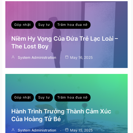
Góp nhặt
Suy tư
Trăm hoa đua nở
Niềm Hy Vọng Của Đứa Trẻ Lạc Loài –
The Lost Boy
System Administration
May 16, 2025
Góp nhặt
Suy tư
Trăm hoa đua nở
Hành Trình Trưởng Thành Cảm Xúc
Của Hoàng Tử Bé
System Administration
May 15, 2025