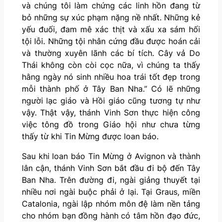
và chúng tôi làm chứng các linh hồn đang từ
bỏ những sự xúc phạm nặng nề nhất. Những kẻ
yếu đuối, đam mê xác thịt và xấu xa sám hối
tội lỗi. Những tội nhân cứng đầu được hoán cải
và thường xuyên lãnh các bí tích. Cây vả Do
Thái không còn còi cọc nữa, vì chúng ta thấy
hằng ngày nó sinh nhiều hoa trái tốt đẹp trong
mỗi thành phố ở Tây Ban Nha.” Có lẽ những
người lạc giáo và Hồi giáo cũng tương tự như
vậy. Thật vậy, thánh Vinh Sơn thực hiện công
việc tông đồ trong Giáo hội như chưa từng
thấy từ khi Tin Mừng được loan báo.
Sau khi loan báo Tin Mừng ở Avignon và thành
lân cận, thánh Vinh Sơn bắt đầu đi bộ đến Tây
Ban Nha. Trên đường đi, ngài giảng thuyết tại
nhiều nơi ngài buộc phải ở lại. Tại Graus, miền
Catalonia, ngài lập nhóm môn đệ làm nền tảng
cho nhóm bạn đồng hành có tâm hồn đạo đức,