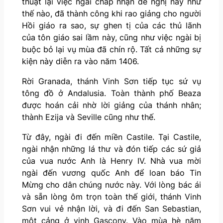
thuật lại việc ngài chấp nhận đề nghị này như
thế nào, đã thành công khi rao giảng cho người
Hồi giáo ra sao, sự ghen tị của các thủ lãnh
của tôn giáo sai lầm này, cũng như việc ngài bị
buộc bỏ lại vụ mùa đã chín rộ. Tất cả những sự
kiện này diễn ra vào năm 1406.
Rời Granada, thánh Vinh Sơn tiếp tục sứ vụ
tông đồ ở Andalusia. Toàn thành phố Beaza
được hoán cải nhờ lời giảng của thánh nhân;
thành Ezija và Seville cũng như thế.
Từ đây, ngài đi đến miền Castile. Tại Castile,
ngài nhận những lá thư và đón tiếp các sứ giả
của vua nước Anh là Henry IV. Nhà vua mời
ngài đến vương quốc Anh để loan báo Tin
Mừng cho dân chúng nước này. Với lòng bác ái
và sẵn lòng ôm trọn toàn thế giới, thánh Vinh
Sơn vui vẻ nhận lời, và đi đến San Sebastian,
một cảng ở vịnh Gascony. Vào mùa hè năm