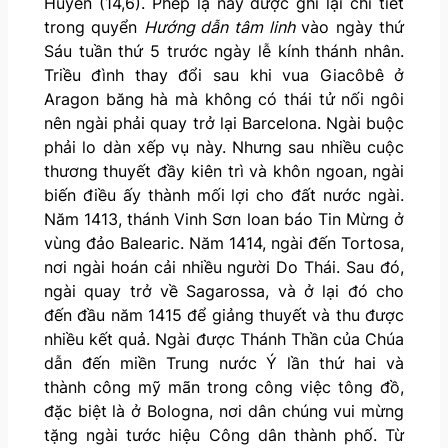
Huyền (14,6). Phép lạ này được ghi lại chi tiết
trong quyển
Hướng dẫn tâm linh
vào ngày thứ
Sáu tuần thứ 5 trước ngày lễ kính thánh nhân.
Triều đình thay đổi sau khi vua Giacôbê ở
Aragon băng hà mà không có thái tử nối ngôi
nên ngài phải quay trở lại Barcelona. Ngài buộc
phải lo dàn xếp vụ này. Nhưng sau nhiều cuộc
thương thuyết đầy kiên trì và khôn ngoan, ngài
biến điều ấy thành mối lợi cho đất nước ngài.
Năm 1413, thánh Vinh Sơn loan báo Tin Mừng ở
vùng đảo Balearic. Năm 1414, ngài đến Tortosa,
nơi ngài hoán cải nhiều người Do Thái. Sau đó,
ngài quay trở về Sagarossa, và ở lại đó cho
đến đầu năm 1415 để giảng thuyết và thu được
nhiều kết quả. Ngài được Thánh Thần của Chúa
dẫn đến miền Trung nước Ý lần thứ hai và
thành công mỹ mãn trong công việc tông đồ,
đặc biệt là ở Bologna, nơi dân chúng vui mừng
tặng ngài tước hiệu Công dân thành phố. Từ