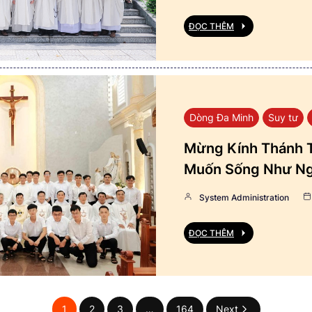
ĐỌC THÊM
Dòng Đa Minh
Suy tư
Mừng Kính Thánh T
Muốn Sống Như Ng
System Administration
ĐỌC THÊM
1
2
3
…
164
Next