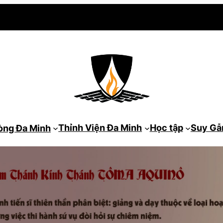
Thỉnh Viện Đa Minh
Học tập
Suy G
òng Đa Minh