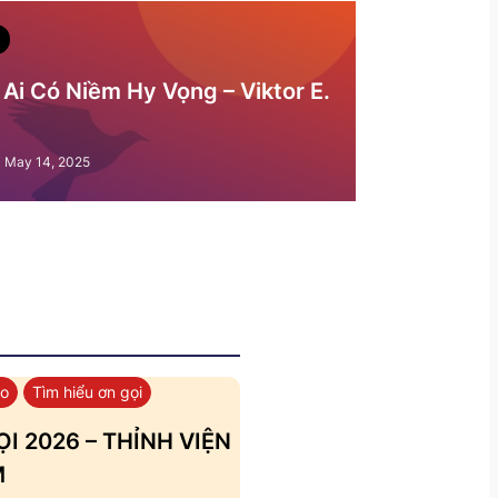
Ai Có Niềm Hy Vọng – Viktor E.
May 14, 2025
áo
Tìm hiểu ơn gọi
I 2026 – THỈNH VIỆN
M