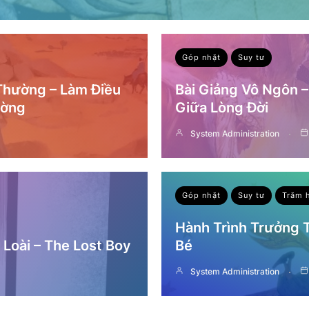
Góp nhặt
Suy tư
 Thường – Làm Điều
Bài Giảng Vô Ngôn 
ường
Giữa Lòng Đời
System Administration
Góp nhặt
Suy tư
Trăm 
Hành Trình Trưởng
Loài – The Lost Boy
Bé
System Administration