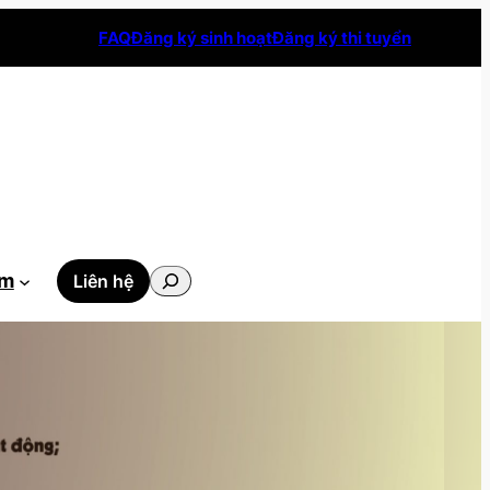
FAQ
Đăng ký sinh hoạt
Đăng ký thi tuyển
Tìm
ẫm
Liên hệ
kiếm