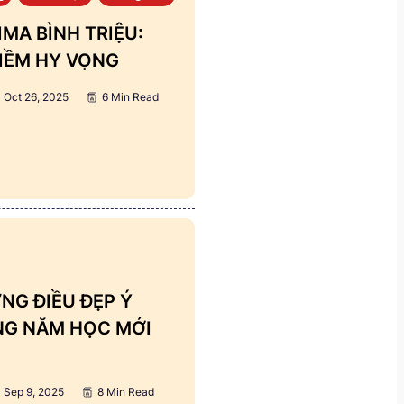
MA BÌNH TRIỆU:
IỀM HY VỌNG
Oct 26, 2025
6 Min Read
NG ĐIỀU ĐẸP Ý
ẢNG NĂM HỌC MỚI
Sep 9, 2025
8 Min Read