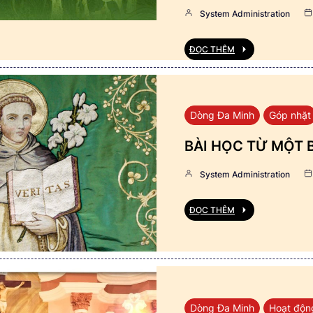
System Administration
ĐỌC THÊM
Dòng Đa Minh
Góp nhặt
BÀI HỌC TỪ MỘT 
System Administration
ĐỌC THÊM
Dòng Đa Minh
Hoạt độn