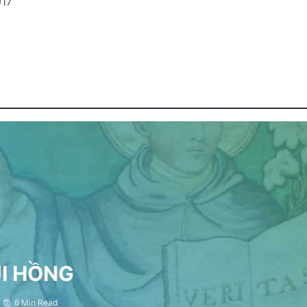
017
ỤI HỒNG
6 Min Read