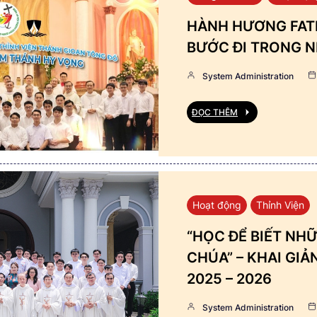
HÀNH HƯƠNG FATI
BƯỚC ĐI TRONG N
System Administration
ĐỌC THÊM
Hoạt động
Thỉnh Viện
“HỌC ĐỂ BIẾT NHỮ
CHÚA” – KHAI GI
2025 – 2026
System Administration