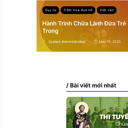
Suy tư
Trăm hoa đua nở
Việt văn
Hành Trình Chữa Lành Đứa Trẻ
Trong
System Administration
May 15, 2025
/ Bài viết mới nhất