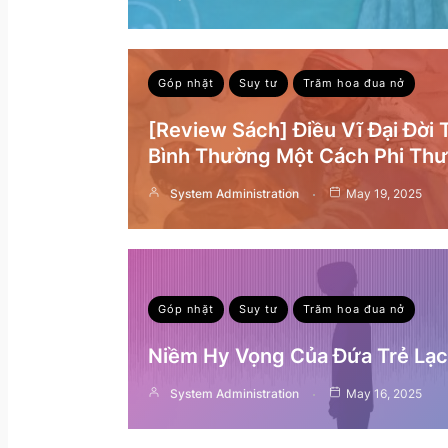
Góp nhặt
Suy tư
Trăm hoa đua nở
[Review Sách] Điều Vĩ Đại Đời
Bình Thường Một Cách Phi Th
System Administration
May 19, 2025
Góp nhặt
Suy tư
Trăm hoa đua nở
Niềm Hy Vọng Của Đứa Trẻ Lạc 
System Administration
May 16, 2025