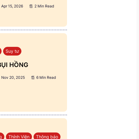
Apr 15, 2026
2 Min Read
Suy tư
BỤI HỒNG
Nov 20, 2025
6 Min Read
g
Thỉnh Viện
Thông báo