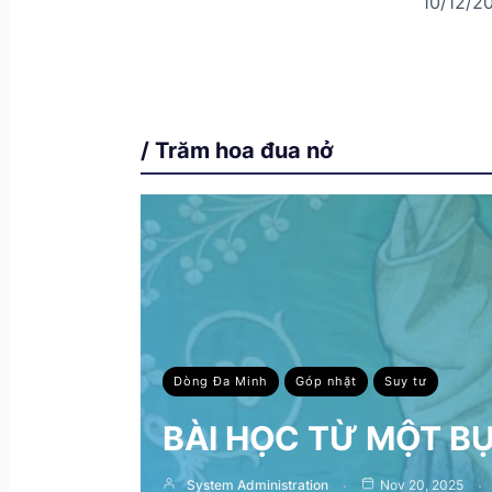
10/12/2
/ Trăm hoa đua nở
Dòng Đa Minh
Góp nhặt
Suy tư
BÀI HỌC TỪ MỘT B
System Administration
Nov 20, 2025