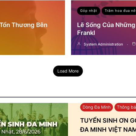
Góp nhặt
Trăm hoa đua nở
 Tổn Thương Bên
Lẽ Sống Của Những 
Frankl
System Administration
Load More
Dòng Đa Minh
Thông b
TUYỂN SINH ƠN GỌ
ĐA MINH VIỆT NA