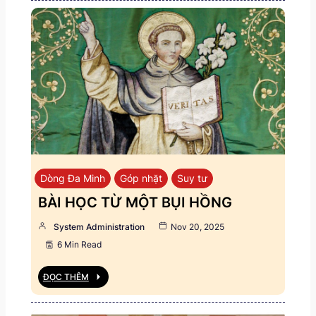
Dòng Đa Minh
Góp nhặt
Suy tư
BÀI HỌC TỪ MỘT BỤI HỒNG
System Administration
Nov 20, 2025
6 Min Read
ĐỌC THÊM