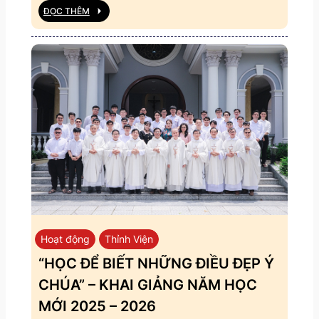
ĐỌC THÊM
Hoạt động
Thỉnh Viện
“HỌC ĐỂ BIẾT NHỮNG ĐIỀU ĐẸP Ý
CHÚA” – KHAI GIẢNG NĂM HỌC
MỚI 2025 – 2026