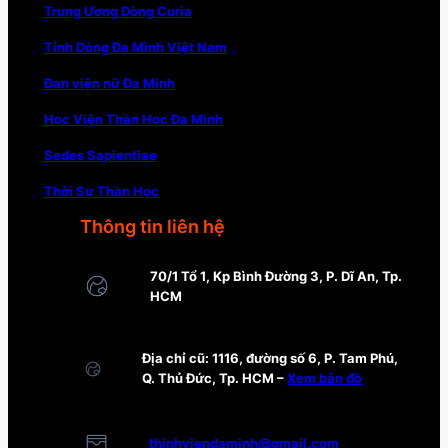
Trung Ương Dòng Curia
Tỉnh Dòng Đa Minh Việt Nam
Đan viện nữ Đa Minh
Học Viện Thần Học Đa Minh
Sedes Sapientiae
Thời Sự Thần Học
Thông tin liên hệ
70/1 Tổ 1, Kp Bình Đường 3, P. Dĩ An, Tp.
HCM
Địa chỉ cũ: 1116, đường số 6, P. Tam Phú,
Q. Thủ Đức, Tp. HCM –
Xem bản đồ
thinhviendaminh@gmail.com