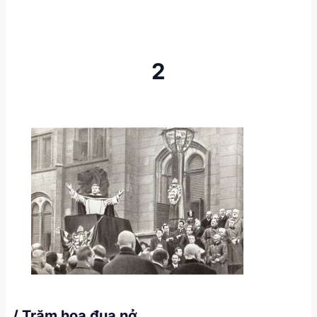
2
/ Trăm hoa đua nở