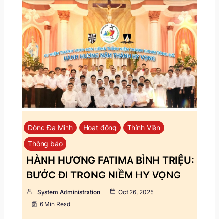
Dòng Đa Minh
Hoạt động
Thỉnh Viện
Thông báo
HÀNH HƯƠNG FATIMA BÌNH TRIỆU:
BƯỚC ĐI TRONG NIỀM HY VỌNG
System Administration
Oct 26, 2025
6 Min Read