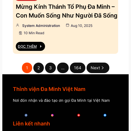
Mừng Kính Thánh Tổ Phụ Đa Minh –
Con Muốn Sống Như Người Đã Sống
System Administration
Aug 10, 2025
10 Min Read
ĐỌC THÊM
1
2
3
…
164
Next
Thỉnh viện Đa Minh Việt Nam
Nơi đón nhận và đào tạo ơn gọi Đa Minh tại Việt Nam
Liên kết nhanh