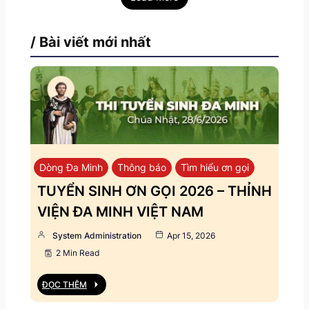
/ Bài viết mới nhất
Dòng Đa Minh
Thông báo
Tìm hiểu ơn gọi
TUYỂN SINH ƠN GỌI 2026 – THỈNH
VIỆN ĐA MINH VIỆT NAM
System Administration
Apr 15, 2026
2 Min Read
ĐỌC THÊM