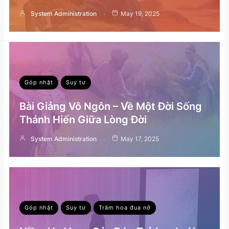
System Administration
May 19, 2025
Góp nhặt
Suy tư
Bài Giảng Vô Ngôn – Về Một Đời Sống
Thánh Hiến Giữa Lòng Đời
System Administration
May 17, 2025
Góp nhặt
Suy tư
Trăm hoa đua nở