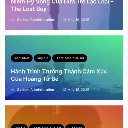
Niềm Hy Vọng Của Đứa Trẻ Lạc Loài –
The Lost Boy
System Administration
May 16, 2025
Góp nhặt
Suy tư
Trăm hoa đua nở
Hành Trình Trưởng Thành Cảm Xúc
Của Hoàng Tử Bé
System Administration
May 15, 2025
Suy tư
Trăm hoa đua nở
Việt văn