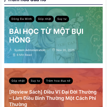
Dòng Đa Minh
Góp nhặt
Suy tư
BÀI HỌC TỪ MỘT BỤI
HỒNG
System Administration
Nov 20, 2025
6 Min Read
Góp nhặt
Suy tư
Trăm hoa đua nở
[Review Sách] Điều Vĩ Đại Đời Thường
– Làm Điều Bình Thường Một Cách Phi
Thường