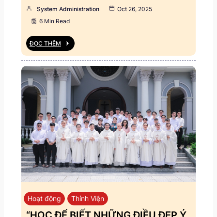
System Administration
Oct 26, 2025
6 Min Read
ĐỌC THÊM
Hoạt động
Thỉnh Viện
“HỌC ĐỂ BIẾT NHỮNG ĐIỀU ĐẸP Ý