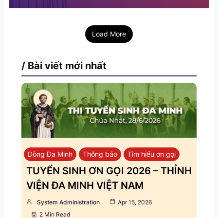
Load More
/ Bài viết mới nhất
Dòng Đa Minh
Thông báo
Tìm hiểu ơn gọi
TUYỂN SINH ƠN GỌI 2026 – THỈNH
VIỆN ĐA MINH VIỆT NAM
System Administration
Apr 15, 2026
2 Min Read