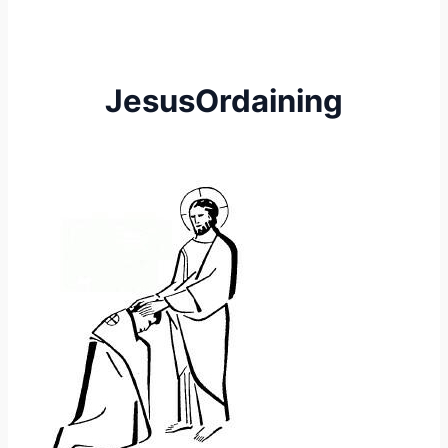
JesusOrdaining