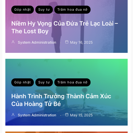
Góp nhặt
Suy tư
Trăm hoa đua nở
Niềm Hy Vọng Của Đứa Trẻ Lạc Loài –
The Lost Boy
System Administration
May 16, 2025
Góp nhặt
Suy tư
Trăm hoa đua nở
Hành Trình Trưởng Thành Cảm Xúc
Của Hoàng Tử Bé
System Administration
May 15, 2025