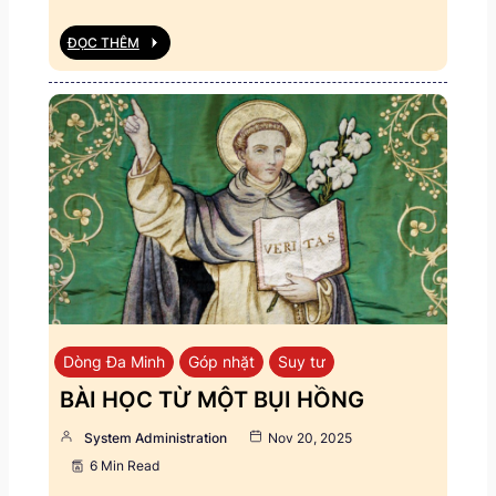
ĐỌC THÊM
Dòng Đa Minh
Góp nhặt
Suy tư
BÀI HỌC TỪ MỘT BỤI HỒNG
System Administration
Nov 20, 2025
6 Min Read