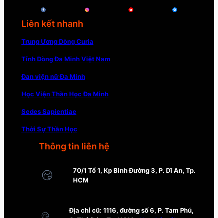
Liên kết nhanh
Trung Ương Dòng Curia
Tỉnh Dòng Đa Minh Việt Nam
Đan viện nữ Đa Minh
Học Viện Thần Học Đa Minh
Sedes Sapientiae
Thời Sự Thần Học
Thông tin liên hệ
70/1 Tổ 1, Kp Bình Đường 3, P. Dĩ An, Tp.
HCM
Địa chỉ cũ: 1116, đường số 6, P. Tam Phú,