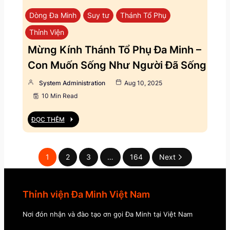
Dòng Đa Minh
Suy tư
Thánh Tổ Phụ
Thỉnh Viện
Mừng Kính Thánh Tổ Phụ Đa Minh –
Con Muốn Sống Như Người Đã Sống
System Administration
Aug 10, 2025
10 Min Read
ĐỌC THÊM
1
2
3
…
164
Next
Thỉnh viện Đa Minh Việt Nam
Nơi đón nhận và đào tạo ơn gọi Đa Minh tại Việt Nam