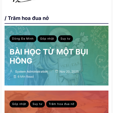
/ Trăm hoa đua nở
Dòng Đa Minh
Góp nhặt
Suy tư
BÀI HỌC TỪ MỘT BỤI
HỒNG
System Administration
Nov 20, 2025
6 Min Read
Góp nhặt
Suy tư
Trăm hoa đua nở