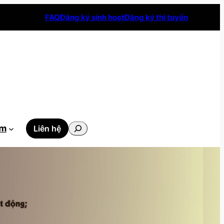
FAQ
Đăng ký sinh hoạt
Đăng ký thi tuyển
Tìm
ẫm
Liên hệ
kiếm