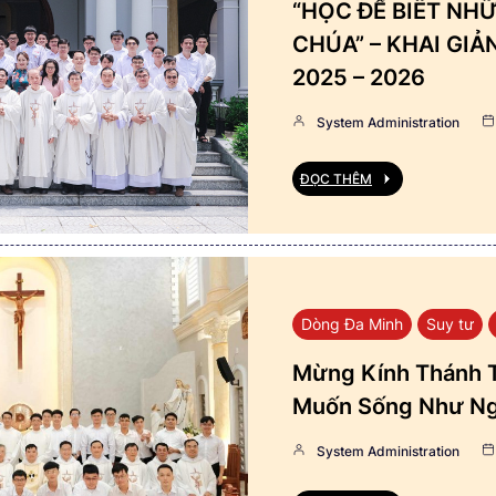
“HỌC ĐỂ BIẾT NHỮ
CHÚA” – KHAI GI
2025 – 2026
System Administration
ĐỌC THÊM
Dòng Đa Minh
Suy tư
Mừng Kính Thánh T
Muốn Sống Như Ng
System Administration