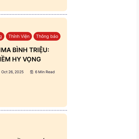
g
Thỉnh Viện
Thông báo
MA BÌNH TRIỆU:
IỀM HY VỌNG
Oct 26, 2025
6 Min Read