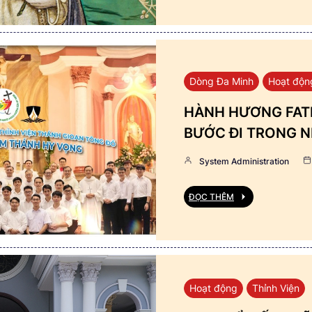
Dòng Đa Minh
Hoạt độn
HÀNH HƯƠNG FATI
BƯỚC ĐI TRONG N
System Administration
ĐỌC THÊM
Hoạt động
Thỉnh Viện