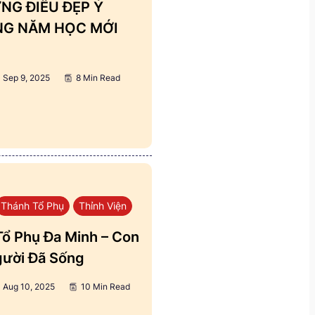
NG ĐIỀU ĐẸP Ý
ẢNG NĂM HỌC MỚI
Sep 9, 2025
8 Min Read
Thánh Tổ Phụ
Thỉnh Viện
ổ Phụ Đa Minh – Con
ười Đã Sống
Aug 10, 2025
10 Min Read