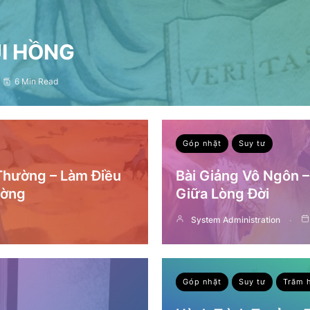
ỤI HỒNG
6 Min Read
Góp nhặt
Suy tư
 Thường – Làm Điều
Bài Giảng Vô Ngôn 
ường
Giữa Lòng Đời
System Administration
Góp nhặt
Suy tư
Trăm 