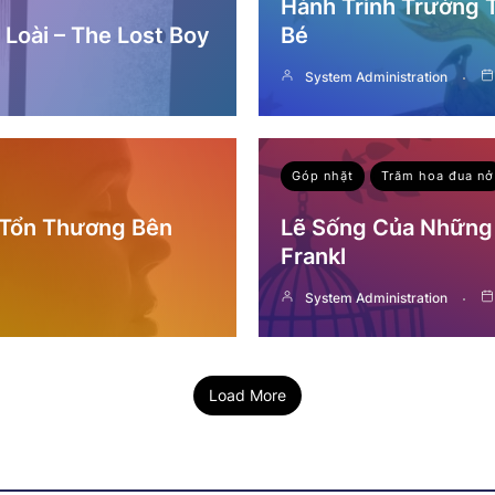
Hành Trình Trưởng
Loài – The Lost Boy
Bé
System Administration
Góp nhặt
Trăm hoa đua nở
 Tổn Thương Bên
Lẽ Sống Của Những 
Frankl
System Administration
Load More