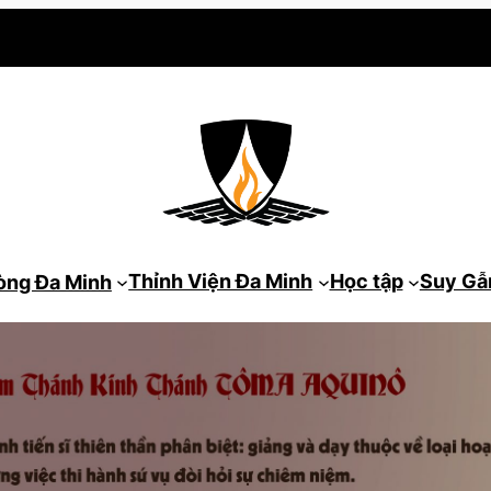
Thỉnh Viện Đa Minh
Học tập
Suy G
òng Đa Minh