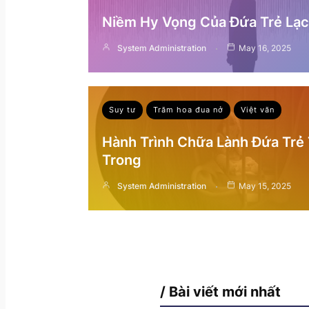
Niềm Hy Vọng Của Đứa Trẻ Lạc 
System Administration
May 16, 2025
Suy tư
Trăm hoa đua nở
Việt văn
Hành Trình Chữa Lành Đứa Trẻ
Trong
System Administration
May 15, 2025
/ Bài viết mới nhất