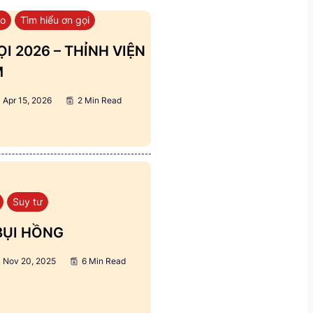
áo
Tìm hiểu ơn gọi
I 2026 – THỈNH VIỆN
M
Apr 15, 2026
2 Min Read
Suy tư
BỤI HỒNG
Nov 20, 2025
6 Min Read