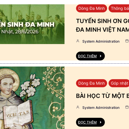
Dòng Đa Minh
Thông b
TUYỂN SINH ƠN GỌ
ĐA MINH VIỆT NA
System Administration
ĐỌC THÊM
Dòng Đa Minh
Góp nhặt
BÀI HỌC TỪ MỘT 
System Administration
ĐỌC THÊM