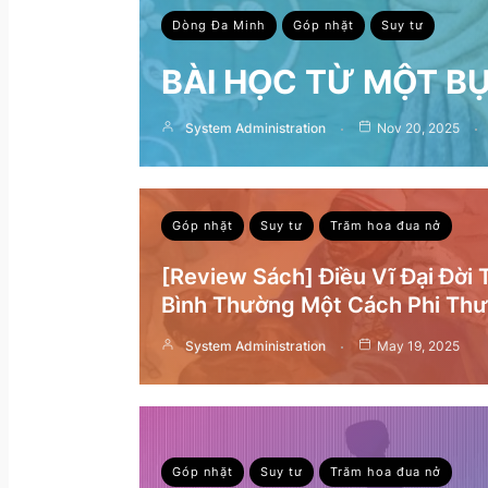
Dòng Đa Minh
Góp nhặt
Suy tư
BÀI HỌC TỪ MỘT B
System Administration
Nov 20, 2025
Góp nhặt
Suy tư
Trăm hoa đua nở
[Review Sách] Điều Vĩ Đại Đời
Bình Thường Một Cách Phi Th
System Administration
May 19, 2025
Góp nhặt
Suy tư
Trăm hoa đua nở