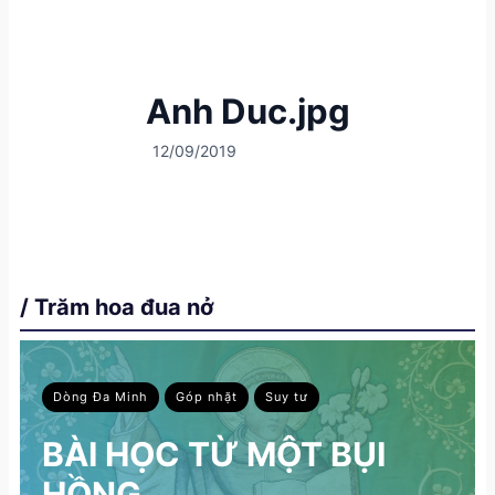
Anh Duc.jpg
12/09/2019
/ Trăm hoa đua nở
Dòng Đa Minh
Góp nhặt
Suy tư
BÀI HỌC TỪ MỘT BỤI
HỒNG