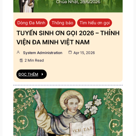
Dòng Đa Minh
Thông báo
Tìm hiểu ơn gọi
TUYỂN SINH ƠN GỌI 2026 – THỈNH
VIỆN ĐA MINH VIỆT NAM
System Administration
Apr 15, 2026
2 Min Read
ĐỌC THÊM