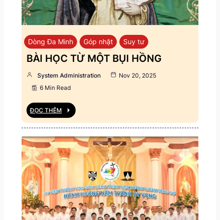
Dòng Đa Minh
Góp nhặt
Suy tư
BÀI HỌC TỪ MỘT BỤI HỒNG
System Administration
Nov 20, 2025
6 Min Read
ĐỌC THÊM