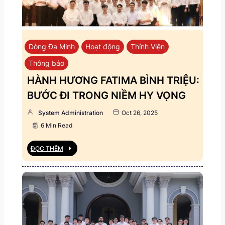
Dòng Đa Minh
Hoạt động
Thỉnh Viện
Thông báo
HÀNH HƯƠNG FATIMA BÌNH TRIỆU:
BƯỚC ĐI TRONG NIỀM HY VỌNG
System Administration
Oct 26, 2025
6 Min Read
ĐỌC THÊM