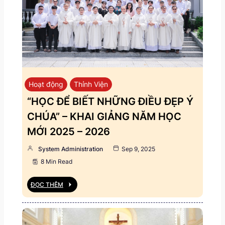
Hoạt động
Thỉnh Viện
“HỌC ĐỂ BIẾT NHỮNG ĐIỀU ĐẸP Ý
CHÚA” – KHAI GIẢNG NĂM HỌC
MỚI 2025 – 2026
System Administration
Sep 9, 2025
8 Min Read
ĐỌC THÊM