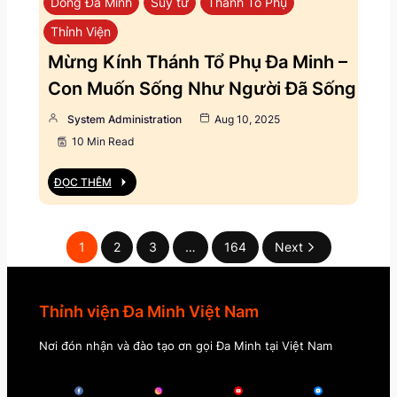
Dòng Đa Minh
Suy tư
Thánh Tổ Phụ
Thỉnh Viện
Mừng Kính Thánh Tổ Phụ Đa Minh –
Con Muốn Sống Như Người Đã Sống
System Administration
Aug 10, 2025
10 Min Read
ĐỌC THÊM
1
2
3
…
164
Next
Thỉnh viện Đa Minh Việt Nam
Nơi đón nhận và đào tạo ơn gọi Đa Minh tại Việt Nam