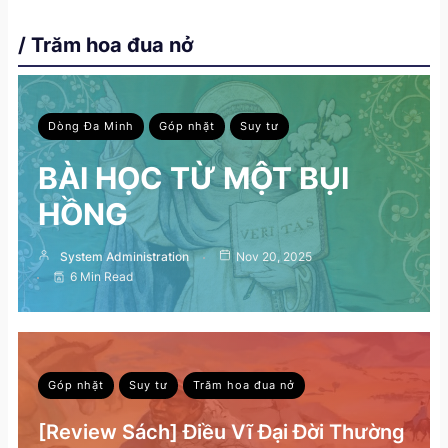
/ Trăm hoa đua nở
Dòng Đa Minh
Góp nhặt
Suy tư
BÀI HỌC TỪ MỘT BỤI
HỒNG
System Administration
Nov 20, 2025
6 Min Read
Góp nhặt
Suy tư
Trăm hoa đua nở
[Review Sách] Điều Vĩ Đại Đời Thường