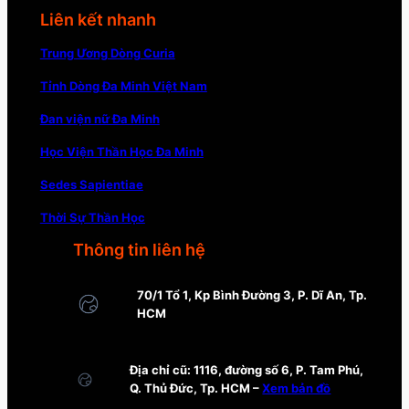
Liên kết nhanh
Trung Ương Dòng Curia
Tỉnh Dòng Đa Minh Việt Nam
Đan viện nữ Đa Minh
Học Viện Thần Học Đa Minh
Sedes Sapientiae
Thời Sự Thần Học
Thông tin liên hệ
70/1 Tổ 1, Kp Bình Đường 3, P. Dĩ An, Tp.
HCM
Địa chỉ cũ: 1116, đường số 6, P. Tam Phú,
Q. Thủ Đức, Tp. HCM –
Xem bản đồ