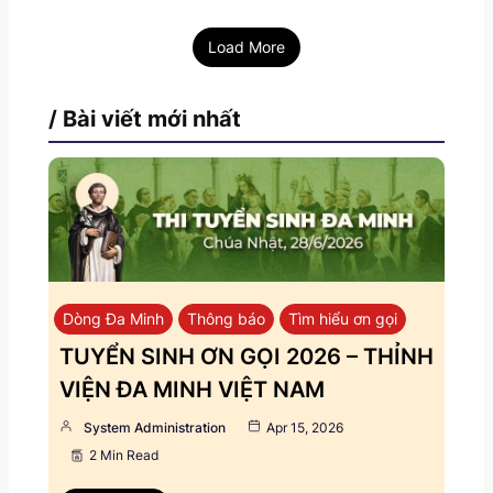
Load More
/ Bài viết mới nhất
Dòng Đa Minh
Thông báo
Tìm hiểu ơn gọi
TUYỂN SINH ƠN GỌI 2026 – THỈNH
VIỆN ĐA MINH VIỆT NAM
System Administration
Apr 15, 2026
2 Min Read