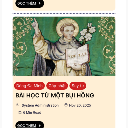
ĐỌC THÊM
Dòng Đa Minh
Góp nhặt
Suy tư
BÀI HỌC TỪ MỘT BỤI HỒNG
System Administration
Nov 20, 2025
6 Min Read
ĐỌC THÊM