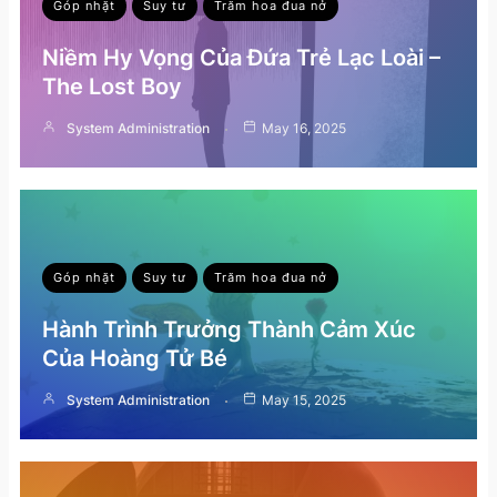
Góp nhặt
Suy tư
Trăm hoa đua nở
Niềm Hy Vọng Của Đứa Trẻ Lạc Loài –
The Lost Boy
System Administration
May 16, 2025
Góp nhặt
Suy tư
Trăm hoa đua nở
Hành Trình Trưởng Thành Cảm Xúc
Của Hoàng Tử Bé
System Administration
May 15, 2025