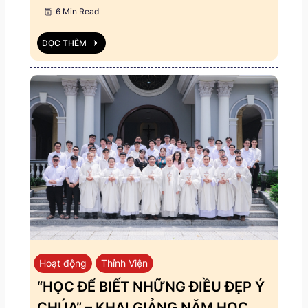
6 Min Read
ĐỌC THÊM
Hoạt động
Thỉnh Viện
“HỌC ĐỂ BIẾT NHỮNG ĐIỀU ĐẸP Ý
CHÚA” – KHAI GIẢNG NĂM HỌC