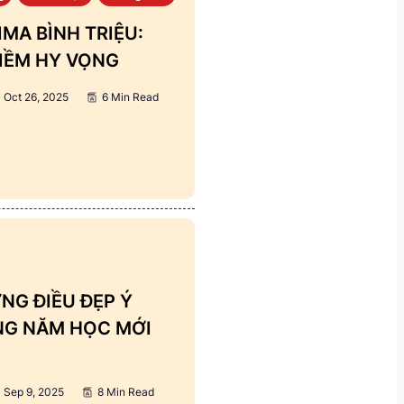
MA BÌNH TRIỆU:
IỀM HY VỌNG
Oct 26, 2025
6 Min Read
NG ĐIỀU ĐẸP Ý
ẢNG NĂM HỌC MỚI
Sep 9, 2025
8 Min Read