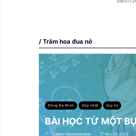
09/07/2
/ Trăm hoa đua nở
Dòng Đa Minh
Góp nhặt
Suy tư
BÀI HỌC TỪ MỘT B
System Administration
Nov 20, 2025