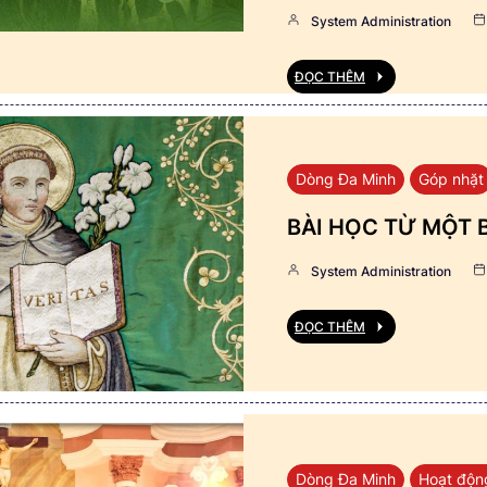
System Administration
ĐỌC THÊM
Dòng Đa Minh
Góp nhặt
BÀI HỌC TỪ MỘT 
System Administration
ĐỌC THÊM
Dòng Đa Minh
Hoạt độn