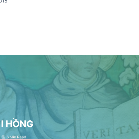
018
ỤI HỒNG
6 Min Read