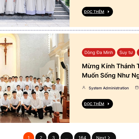
ĐỌC THÊM
Dòng Đa Minh
Suy tư
Mừng Kính Thánh T
Muốn Sống Như Ng
System Administration
ĐỌC THÊM
1
2
3
…
164
Next