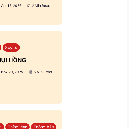
Apr 15, 2026
2 Min Read
Suy tư
BỤI HỒNG
Nov 20, 2025
6 Min Read
g
Thỉnh Viện
Thông báo