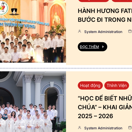
HÀNH HƯƠNG FATI
BƯỚC ĐI TRONG N
System Administration
ĐỌC THÊM
Hoạt động
Thỉnh Viện
“HỌC ĐỂ BIẾT NHỮ
CHÚA” – KHAI GI
2025 – 2026
System Administration