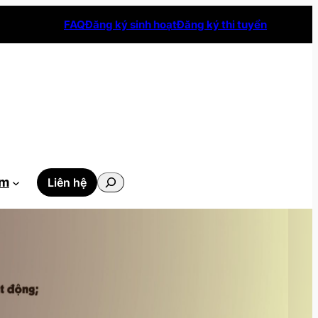
FAQ
Đăng ký sinh hoạt
Đăng ký thi tuyển
Tìm
ẫm
Liên hệ
kiếm