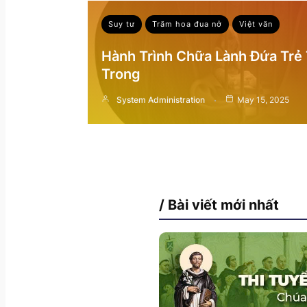
Suy tư
Trăm hoa đua nở
Việt văn
Hành Trình Chữa Lành Đứa Trẻ
Trong
System Administration
May 15, 2025
/ Bài viết mới nhất