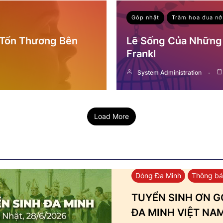
Góp nhặt
Trăm hoa đua nở
 Tổn Thương Bên
Lẽ Sống Của Những 
Frankl
System Administration
Load More
Dòng Đa Minh
Thông b
TUYỂN SINH ƠN GỌ
ĐA MINH VIỆT NA