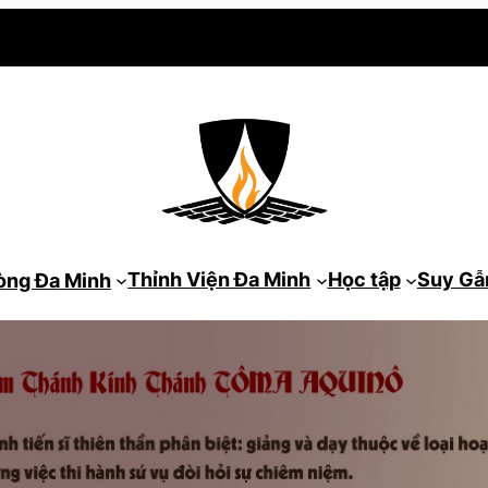
Thỉnh Viện Đa Minh
Học tập
Suy G
òng Đa Minh