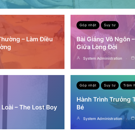
Góp nhặt
Suy tư
 Thường – Làm Điều
Bài Giảng Vô Ngôn 
ường
Giữa Lòng Đời
System Administration
Góp nhặt
Suy tư
Trăm 
Hành Trình Trưởng
Loài – The Lost Boy
Bé
System Administration