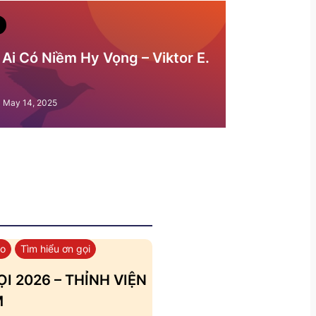
Ai Có Niềm Hy Vọng – Viktor E.
May 14, 2025
áo
Tìm hiểu ơn gọi
I 2026 – THỈNH VIỆN
M