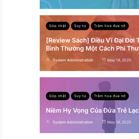
Góp nhặt
Suy tư
Trăm hoa đua nở
[Review Sách] Điều Vĩ Đại Đời
Bình Thường Một Cách Phi Th
System Administration
May 19, 2025
Góp nhặt
Suy tư
Trăm hoa đua nở
Niềm Hy Vọng Của Đứa Trẻ Lạc 
System Administration
May 16, 2025