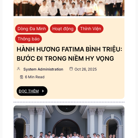
Dòng Đa Minh
Hoạt động
Thỉnh Viện
Thông báo
HÀNH HƯƠNG FATIMA BÌNH TRIỆU:
BƯỚC ĐI TRONG NIỀM HY VỌNG
System Administration
Oct 26, 2025
6 Min Read
ĐỌC THÊM