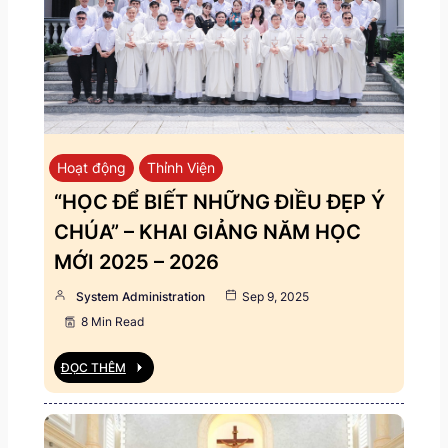
Hoạt động
Thỉnh Viện
“HỌC ĐỂ BIẾT NHỮNG ĐIỀU ĐẸP Ý
CHÚA” – KHAI GIẢNG NĂM HỌC
MỚI 2025 – 2026
System Administration
Sep 9, 2025
8 Min Read
ĐỌC THÊM