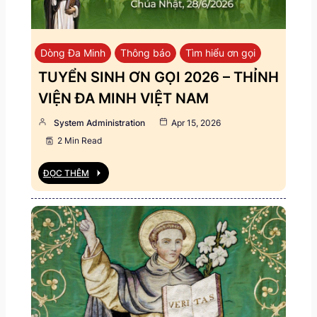
Dòng Đa Minh
Thông báo
Tìm hiểu ơn gọi
TUYỂN SINH ƠN GỌI 2026 – THỈNH
VIỆN ĐA MINH VIỆT NAM
System Administration
Apr 15, 2026
2 Min Read
ĐỌC THÊM