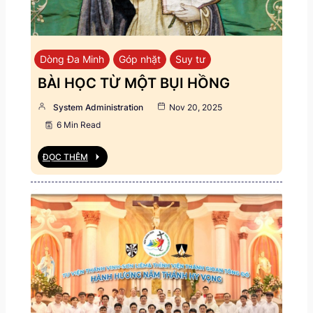
Dòng Đa Minh
Góp nhặt
Suy tư
BÀI HỌC TỪ MỘT BỤI HỒNG
System Administration
Nov 20, 2025
6 Min Read
ĐỌC THÊM