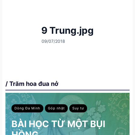
9 Trung.jpg
09/07/2018
/ Trăm hoa đua nở
Dòng Đa Minh
Góp nhặt
Suy tư
BÀI HỌC TỪ MỘT BỤI
HỒNG