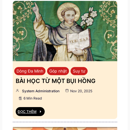
Dòng Đa Minh
Góp nhặt
Suy tư
BÀI HỌC TỪ MỘT BỤI HỒNG
System Administration
Nov 20, 2025
6 Min Read
ĐỌC THÊM