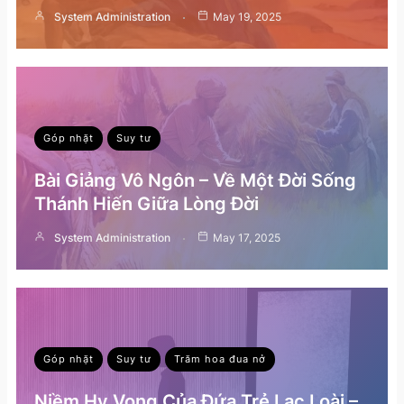
System Administration
May 19, 2025
Góp nhặt
Suy tư
Bài Giảng Vô Ngôn – Về Một Đời Sống
Thánh Hiến Giữa Lòng Đời
System Administration
May 17, 2025
Góp nhặt
Suy tư
Trăm hoa đua nở
Niềm Hy Vọng Của Đứa Trẻ Lạc Loài –