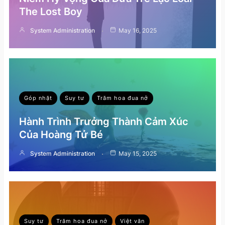
The Lost Boy
System Administration
May 16, 2025
Góp nhặt
Suy tư
Trăm hoa đua nở
Hành Trình Trưởng Thành Cảm Xúc
Của Hoàng Tử Bé
System Administration
May 15, 2025
Suy tư
Trăm hoa đua nở
Việt văn