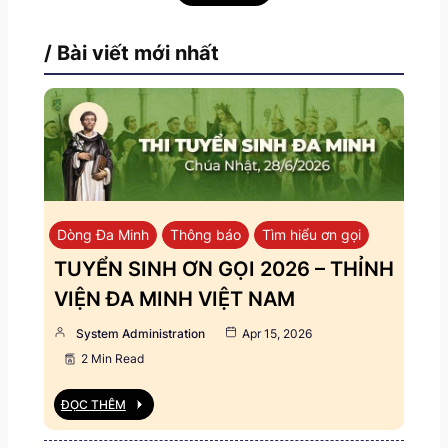
/ Bài viết mới nhất
Dòng Đa Minh
Thông báo
Tìm hiểu ơn gọi
TUYỂN SINH ƠN GỌI 2026 – THỈNH
VIỆN ĐA MINH VIỆT NAM
System Administration
Apr 15, 2026
2 Min Read
ĐỌC THÊM