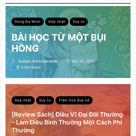
Dòng Đa Minh
Góp nhặt
Suy tư
BÀI HỌC TỪ MỘT BỤI
HỒNG
System Administration
Nov 20, 2025
6 Min Read
Góp nhặt
Suy tư
Trăm hoa đua nở
[Review Sách] Điều Vĩ Đại Đời Thường
– Làm Điều Bình Thường Một Cách Phi
Thường