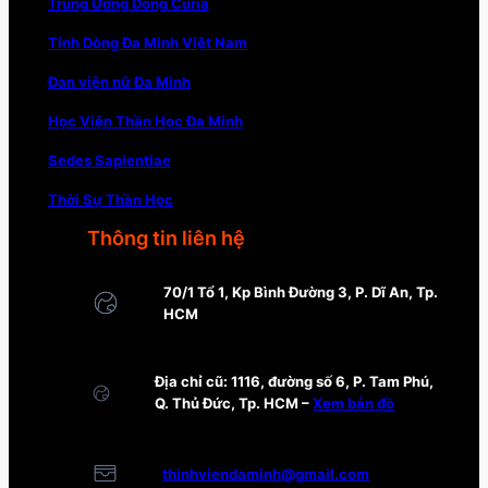
Trung Ương Dòng Curia
Tỉnh Dòng Đa Minh Việt Nam
Đan viện nữ Đa Minh
Học Viện Thần Học Đa Minh
Sedes Sapientiae
Thời Sự Thần Học
Thông tin liên hệ
70/1 Tổ 1, Kp Bình Đường 3, P. Dĩ An, Tp.
HCM
Địa chỉ cũ: 1116, đường số 6, P. Tam Phú,
Q. Thủ Đức, Tp. HCM –
Xem bản đồ
thinhviendaminh@gmail.com