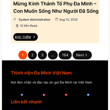
Mừng Kính Thánh Tổ Phụ Đa Minh –
Con Muốn Sống Như Người Đã Sống
System Administration
Aug 10, 2025
10 Min Read
ĐỌC THÊM
1
2
3
…
164
Next
Thỉnh viện Đa Minh Việt Nam
Nơi đón nhận và đào tạo ơn gọi Đa Minh tại Việt Nam
Liên kết nhanh