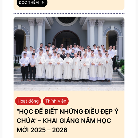
ĐỌC THÊM
Hoạt động
Thỉnh Viện
“HỌC ĐỂ BIẾT NHỮNG ĐIỀU ĐẸP Ý
CHÚA” – KHAI GIẢNG NĂM HỌC
MỚI 2025 – 2026