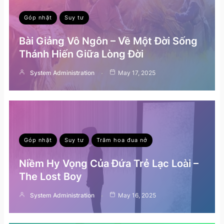
Góp nhặt
Suy tư
Bài Giảng Vô Ngôn – Về Một Đời Sống
Thánh Hiến Giữa Lòng Đời
System Administration
May 17, 2025
Góp nhặt
Suy tư
Trăm hoa đua nở
Niềm Hy Vọng Của Đứa Trẻ Lạc Loài –
The Lost Boy
System Administration
May 16, 2025