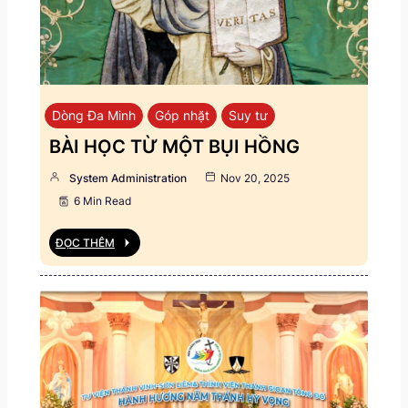
Dòng Đa Minh
Góp nhặt
Suy tư
BÀI HỌC TỪ MỘT BỤI HỒNG
System Administration
Nov 20, 2025
6 Min Read
ĐỌC THÊM