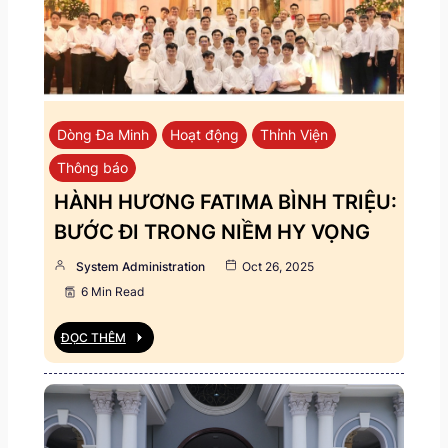
Dòng Đa Minh
Hoạt động
Thỉnh Viện
Thông báo
HÀNH HƯƠNG FATIMA BÌNH TRIỆU:
BƯỚC ĐI TRONG NIỀM HY VỌNG
System Administration
Oct 26, 2025
6 Min Read
ĐỌC THÊM