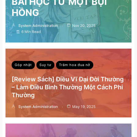
BÀI HỌC TỪ MỘT BỤI
HỒNG
System Administration
Nov 20, 2025
6 Min Read
Góp nhặt
Suy tư
Trăm hoa đua nở
[Review Sách] Điều Vĩ Đại Đời Thường
– Làm Điều Bình Thường Một Cách Phi
Thường
System Administration
May 19, 2025