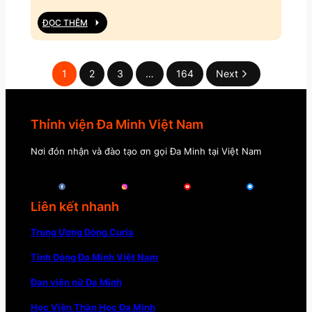
ĐỌC THÊM
1
2
3
…
164
Next
Thỉnh viện Đa Minh Việt Nam
Nơi đón nhận và đào tạo ơn gọi Đa Minh tại Việt Nam
Liên kết nhanh
Trung Ương Dòng Curia
Tỉnh Dòng Đa Minh Việt Nam
Đan viện nữ Đa Minh
Học Viện Thần Học Đa Minh