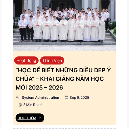
Hoạt động
Thỉnh Viện
“HỌC ĐỂ BIẾT NHỮNG ĐIỀU ĐẸP Ý
CHÚA” – KHAI GIẢNG NĂM HỌC
MỚI 2025 – 2026
System Administration
Sep 9, 2025
8 Min Read
ĐỌC THÊM