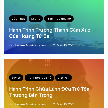
Góp nhặt
Suy tư
Trăm hoa đua nở
Hành Trình Trưởng Thành Cảm Xúc
Của Hoàng Tử Bé
System Administration
May 15, 2025
Suy tư
Trăm hoa đua nở
Việt văn
Hành Trình Chữa Lành Đứa Trẻ Tổn
Thương Bên Trong
System Administration
May 15, 2025