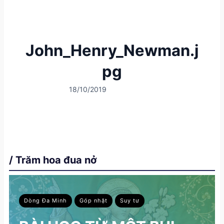
John_Henry_Newman.j
pg
18/10/2019
/ Trăm hoa đua nở
Dòng Đa Minh
Góp nhặt
Suy tư