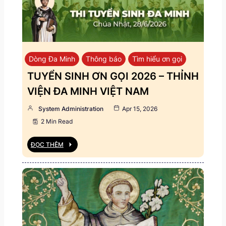
Dòng Đa Minh
Thông báo
Tìm hiểu ơn gọi
TUYỂN SINH ƠN GỌI 2026 – THỈNH
VIỆN ĐA MINH VIỆT NAM
System Administration
Apr 15, 2026
2 Min Read
ĐỌC THÊM