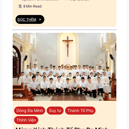
8 Min Read
ĐỌC THÊM
Dòng Đa Minh
Suy tư
Thánh Tổ Phụ
Thỉnh Viện