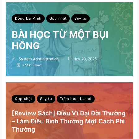
Dòng Đa Minh
Góp nhặt
Suy tư
BÀI HỌC TỪ MỘT BỤI
HỒNG
System Administration
Nov 20, 2025
6 Min Read
Góp nhặt
Suy tư
Trăm hoa đua nở
[Review Sách] Điều Vĩ Đại Đời Thường
– Làm Điều Bình Thường Một Cách Phi
Thường