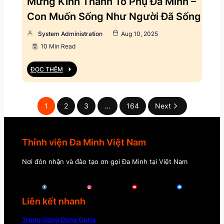
Mừng Kính Thánh Tổ Phụ Đa Minh –
Con Muốn Sống Như Người Đã Sống
System Administration
Aug 10, 2025
10 Min Read
ĐỌC THÊM
1
2
3
…
164
Next
Thỉnh viện Đa Minh Việt Nam
Nơi đón nhận và đào tạo ơn gọi Đa Minh tại Việt Nam
Liên kết nhanh
Trung Ương Dòng Curia