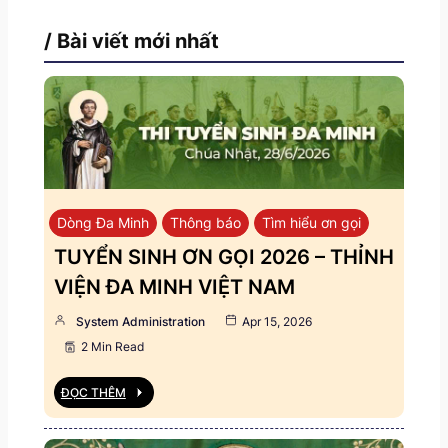
/ Bài viết mới nhất
Dòng Đa Minh
Thông báo
Tìm hiểu ơn gọi
TUYỂN SINH ƠN GỌI 2026 – THỈNH
VIỆN ĐA MINH VIỆT NAM
System Administration
Apr 15, 2026
2 Min Read
ĐỌC THÊM