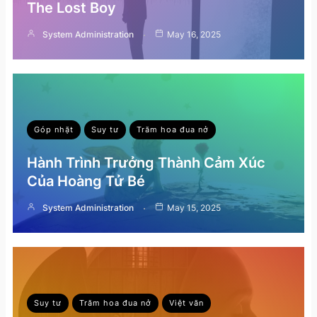
The Lost Boy
System Administration
May 16, 2025
Góp nhặt
Suy tư
Trăm hoa đua nở
Hành Trình Trưởng Thành Cảm Xúc
Của Hoàng Tử Bé
System Administration
May 15, 2025
Suy tư
Trăm hoa đua nở
Việt văn