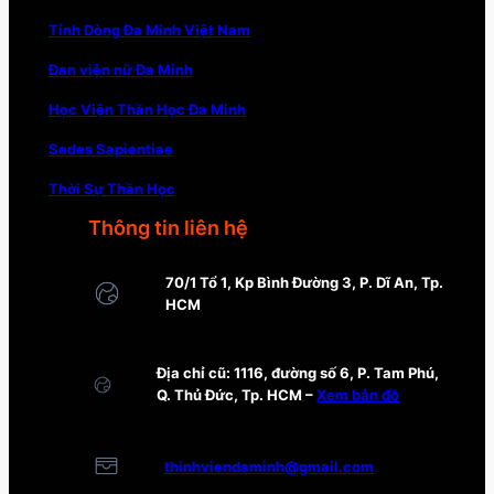
Tỉnh Dòng Đa Minh Việt Nam
Đan viện nữ Đa Minh
Học Viện Thần Học Đa Minh
Sedes Sapientiae
Thời Sự Thần Học
Thông tin liên hệ
70/1 Tổ 1, Kp Bình Đường 3, P. Dĩ An, Tp.
HCM
Địa chỉ cũ: 1116, đường số 6, P. Tam Phú,
Q. Thủ Đức, Tp. HCM –
Xem bản đồ
thinhviendaminh@gmail.com