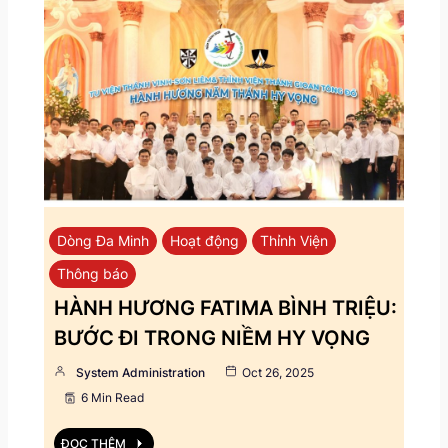
Dòng Đa Minh
Hoạt động
Thỉnh Viện
Thông báo
HÀNH HƯƠNG FATIMA BÌNH TRIỆU:
BƯỚC ĐI TRONG NIỀM HY VỌNG
System Administration
Oct 26, 2025
6 Min Read
ĐỌC THÊM