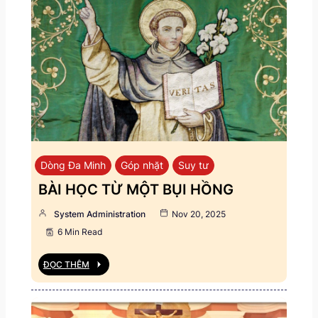
Dòng Đa Minh
Góp nhặt
Suy tư
BÀI HỌC TỪ MỘT BỤI HỒNG
System Administration
Nov 20, 2025
6 Min Read
ĐỌC THÊM