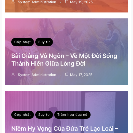
System Administration
May 19, 2025
Góp nhặt
Suy tư
Bài Giảng Vô Ngôn – Về Một Đời Sống
Thánh Hiến Giữa Lòng Đời
System Administration
May 17, 2025
Góp nhặt
Suy tư
Trăm hoa đua nở
Niềm Hy Vọng Của Đứa Trẻ Lạc Loài –