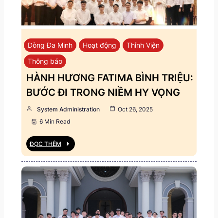
Dòng Đa Minh
Hoạt động
Thỉnh Viện
Thông báo
HÀNH HƯƠNG FATIMA BÌNH TRIỆU:
BƯỚC ĐI TRONG NIỀM HY VỌNG
System Administration
Oct 26, 2025
6 Min Read
ĐỌC THÊM