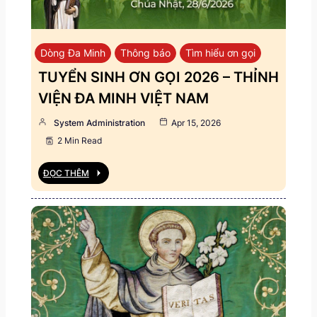
Dòng Đa Minh
Thông báo
Tìm hiểu ơn gọi
TUYỂN SINH ƠN GỌI 2026 – THỈNH
VIỆN ĐA MINH VIỆT NAM
System Administration
Apr 15, 2026
2 Min Read
ĐỌC THÊM