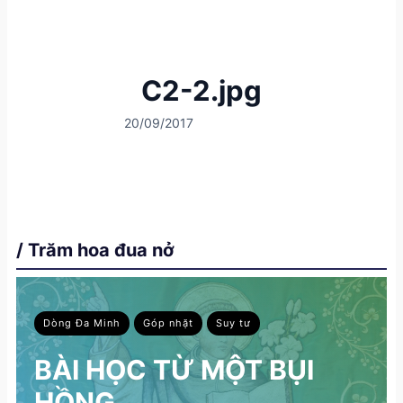
C2-2.jpg
20/09/2017
/ Trăm hoa đua nở
Dòng Đa Minh
Góp nhặt
Suy tư
BÀI HỌC TỪ MỘT BỤI
HỒNG