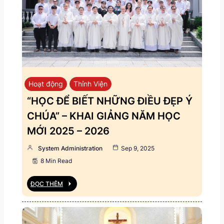
Hoạt động
Thỉnh Viện
“HỌC ĐỂ BIẾT NHỮNG ĐIỀU ĐẸP Ý
CHÚA” – KHAI GIẢNG NĂM HỌC
MỚI 2025 – 2026
System Administration
Sep 9, 2025
8 Min Read
ĐỌC THÊM