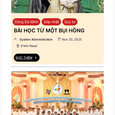
Dòng Đa Minh
Góp nhặt
Suy tư
BÀI HỌC TỪ MỘT BỤI HỒNG
System Administration
Nov 20, 2025
6 Min Read
ĐỌC THÊM