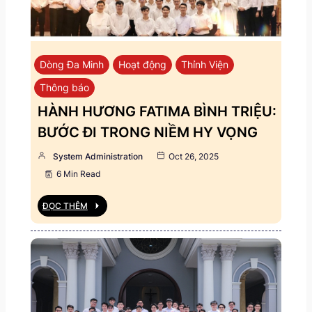
Dòng Đa Minh
Hoạt động
Thỉnh Viện
Thông báo
HÀNH HƯƠNG FATIMA BÌNH TRIỆU:
BƯỚC ĐI TRONG NIỀM HY VỌNG
System Administration
Oct 26, 2025
6 Min Read
ĐỌC THÊM