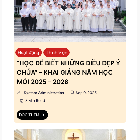
Hoạt động
Thỉnh Viện
“HỌC ĐỂ BIẾT NHỮNG ĐIỀU ĐẸP Ý
CHÚA” – KHAI GIẢNG NĂM HỌC
MỚI 2025 – 2026
System Administration
Sep 9, 2025
8 Min Read
ĐỌC THÊM