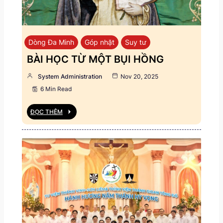
Dòng Đa Minh
Góp nhặt
Suy tư
BÀI HỌC TỪ MỘT BỤI HỒNG
System Administration
Nov 20, 2025
6 Min Read
ĐỌC THÊM