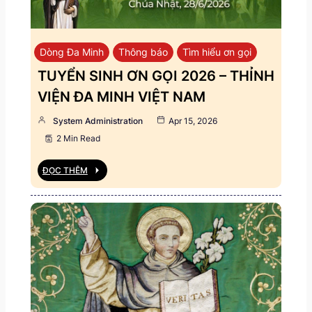
Dòng Đa Minh
Thông báo
Tìm hiểu ơn gọi
TUYỂN SINH ƠN GỌI 2026 – THỈNH
VIỆN ĐA MINH VIỆT NAM
System Administration
Apr 15, 2026
2 Min Read
ĐỌC THÊM