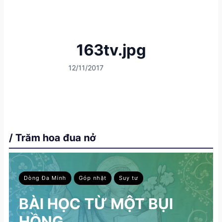
163tv.jpg
12/11/2017
/ Trăm hoa đua nở
Dòng Đa Minh
Góp nhặt
Suy tư
BÀI HỌC TỪ MỘT BỤI
HỒNG