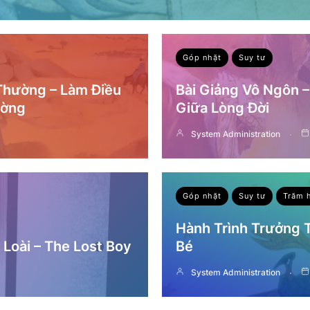
Góp nhặt
Suy tư
 Thường – Làm Điều
Bài Giảng Vô Ngôn 
ường
Giữa Lòng Đời
System Administration
Góp nhặt
Suy tư
Trăm 
Hành Trình Trưởng
Loài – The Lost Boy
Bé
System Administration