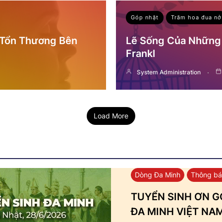
Góp nhặt
Trăm hoa đua nở
 Tổn Thương Bên
Lẽ Sống Của Những 
Frankl
System Administration
Load More
Dòng Đa Minh
Thông b
TUYỂN SINH ƠN GỌ
ĐA MINH VIỆT NA