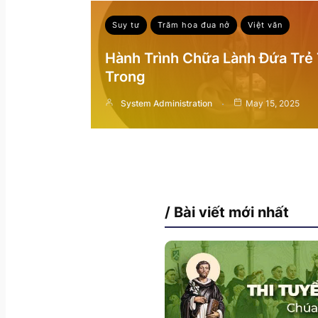
Suy tư
Trăm hoa đua nở
Việt văn
Hành Trình Chữa Lành Đứa Trẻ
Trong
System Administration
May 15, 2025
/ Bài viết mới nhất