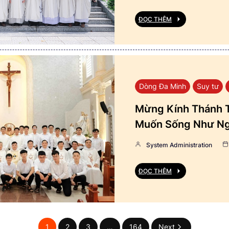
ĐỌC THÊM
Dòng Đa Minh
Suy tư
Mừng Kính Thánh T
Muốn Sống Như Ng
System Administration
ĐỌC THÊM
1
2
3
…
164
Next