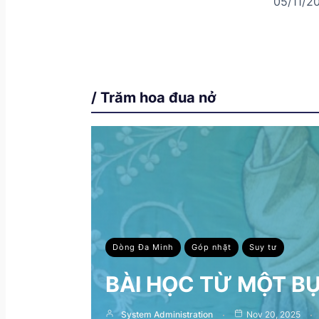
05/11/2
/ Trăm hoa đua nở
Dòng Đa Minh
Góp nhặt
Suy tư
BÀI HỌC TỪ MỘT B
System Administration
Nov 20, 2025