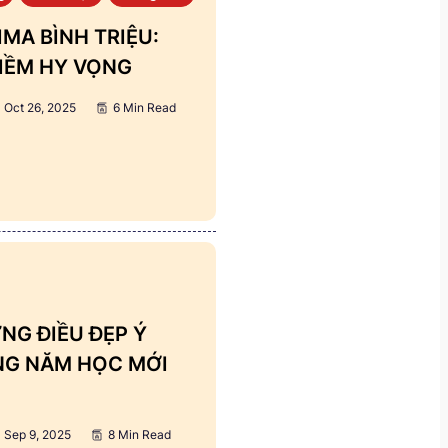
MA BÌNH TRIỆU:
IỀM HY VỌNG
Oct 26, 2025
6 Min Read
NG ĐIỀU ĐẸP Ý
ẢNG NĂM HỌC MỚI
Sep 9, 2025
8 Min Read