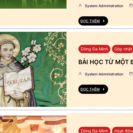
System Administration
ĐỌC THÊM
Dòng Đa Minh
Góp nhặt
BÀI HỌC TỪ MỘT 
System Administration
ĐỌC THÊM
Dòng Đa Minh
Hoạt độn