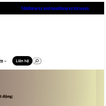
FAQ
Đăng ký sinh hoạt
Đăng ký thi tuyển
Tìm
ẫm
Liên hệ
kiếm