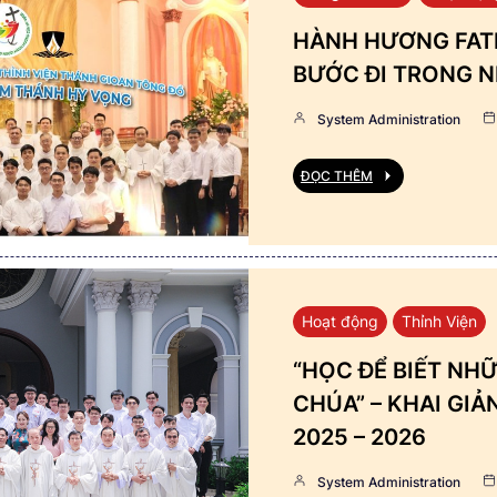
HÀNH HƯƠNG FATI
BƯỚC ĐI TRONG N
System Administration
ĐỌC THÊM
Hoạt động
Thỉnh Viện
“HỌC ĐỂ BIẾT NHỮ
CHÚA” – KHAI GI
2025 – 2026
System Administration