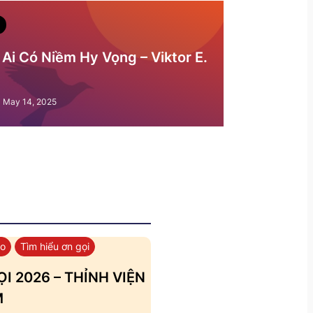
Ai Có Niềm Hy Vọng – Viktor E.
May 14, 2025
áo
Tìm hiểu ơn gọi
I 2026 – THỈNH VIỆN
M