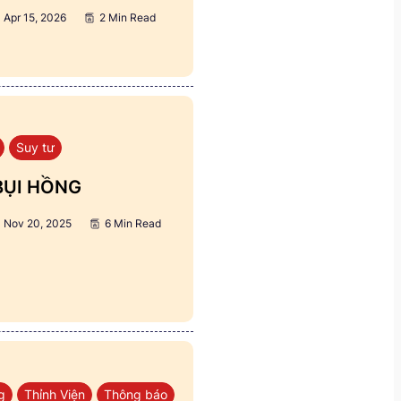
Apr 15, 2026
2 Min Read
Suy tư
BỤI HỒNG
Nov 20, 2025
6 Min Read
g
Thỉnh Viện
Thông báo