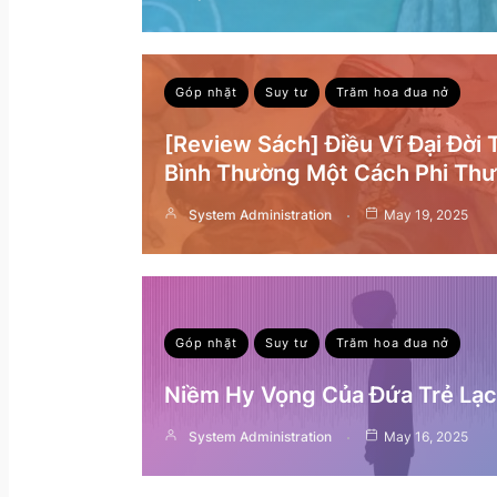
Góp nhặt
Suy tư
Trăm hoa đua nở
[Review Sách] Điều Vĩ Đại Đời
Bình Thường Một Cách Phi Th
System Administration
May 19, 2025
Góp nhặt
Suy tư
Trăm hoa đua nở
Niềm Hy Vọng Của Đứa Trẻ Lạc 
System Administration
May 16, 2025