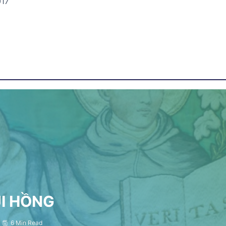
017
ỤI HỒNG
6 Min Read