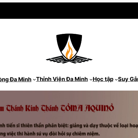
Thỉnh Viện Đa Minh
Học tập
Suy G
òng Đa Minh