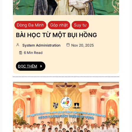
Dòng Đa Minh
Góp nhặt
Suy tư
BÀI HỌC TỪ MỘT BỤI HỒNG
System Administration
Nov 20, 2025
6 Min Read
ĐỌC THÊM