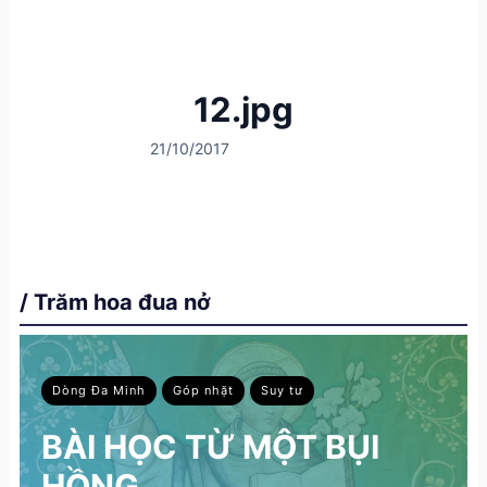
12.jpg
21/10/2017
/ Trăm hoa đua nở
Dòng Đa Minh
Góp nhặt
Suy tư
BÀI HỌC TỪ MỘT BỤI
HỒNG