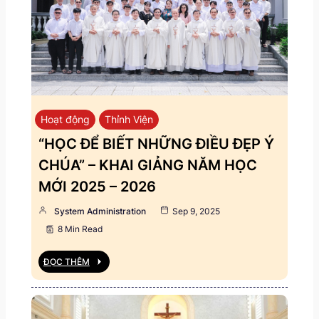
Hoạt động
Thỉnh Viện
“HỌC ĐỂ BIẾT NHỮNG ĐIỀU ĐẸP Ý
CHÚA” – KHAI GIẢNG NĂM HỌC
MỚI 2025 – 2026
System Administration
Sep 9, 2025
8 Min Read
ĐỌC THÊM