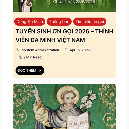
Dòng Đa Minh
Thông báo
Tìm hiểu ơn gọi
TUYỂN SINH ƠN GỌI 2026 – THỈNH
VIỆN ĐA MINH VIỆT NAM
System Administration
Apr 15, 2026
2 Min Read
ĐỌC THÊM