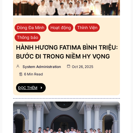
Dòng Đa Minh
Hoạt động
Thỉnh Viện
Thông báo
HÀNH HƯƠNG FATIMA BÌNH TRIỆU:
BƯỚC ĐI TRONG NIỀM HY VỌNG
System Administration
Oct 26, 2025
6 Min Read
ĐỌC THÊM