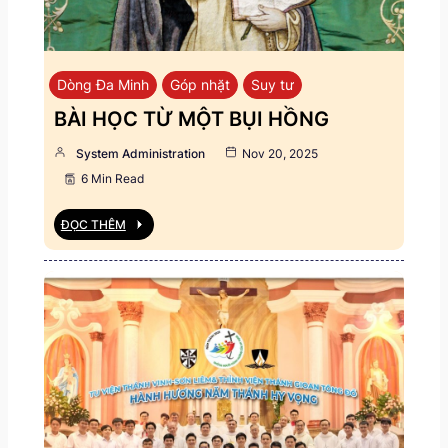
Dòng Đa Minh
Góp nhặt
Suy tư
BÀI HỌC TỪ MỘT BỤI HỒNG
System Administration
Nov 20, 2025
6 Min Read
ĐỌC THÊM