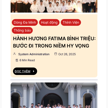
Dòng Đa Minh
Hoạt động
Thỉnh Viện
Thông báo
HÀNH HƯƠNG FATIMA BÌNH TRIỆU:
BƯỚC ĐI TRONG NIỀM HY VỌNG
System Administration
Oct 26, 2025
6 Min Read
ĐỌC THÊM