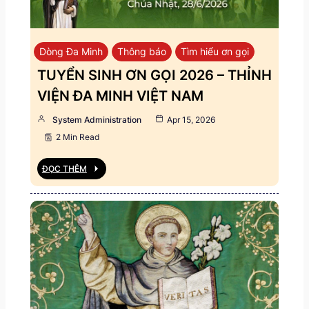
Dòng Đa Minh
Thông báo
Tìm hiểu ơn gọi
TUYỂN SINH ƠN GỌI 2026 – THỈNH
VIỆN ĐA MINH VIỆT NAM
System Administration
Apr 15, 2026
2 Min Read
ĐỌC THÊM