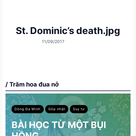
St. Dominic’s death.jpg
11/09/2017
/ Trăm hoa đua nở
Dòng Đa Minh
Góp nhặt
Suy tư
BÀI HỌC TỪ MỘT BỤI
HỒNG