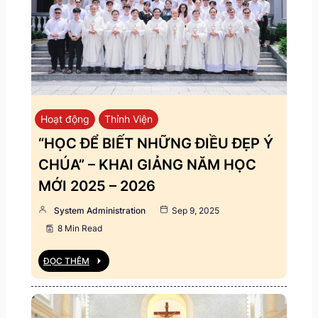
Hoạt động
Thỉnh Viện
“HỌC ĐỂ BIẾT NHỮNG ĐIỀU ĐẸP Ý
CHÚA” – KHAI GIẢNG NĂM HỌC
MỚI 2025 – 2026
System Administration
Sep 9, 2025
8 Min Read
ĐỌC THÊM