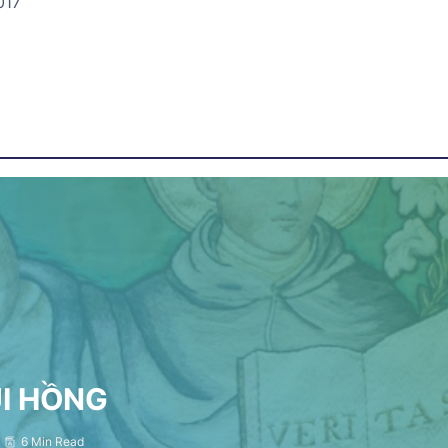
017
ỤI HỒNG
6 Min Read