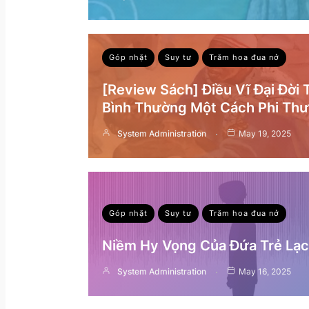
Góp nhặt
Suy tư
Trăm hoa đua nở
[Review Sách] Điều Vĩ Đại Đời
Bình Thường Một Cách Phi Th
System Administration
May 19, 2025
Góp nhặt
Suy tư
Trăm hoa đua nở
Niềm Hy Vọng Của Đứa Trẻ Lạc 
System Administration
May 16, 2025