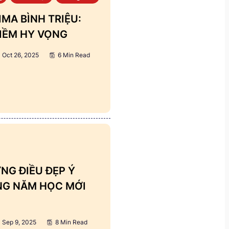
MA BÌNH TRIỆU:
IỀM HY VỌNG
Oct 26, 2025
6 Min Read
NG ĐIỀU ĐẸP Ý
ẢNG NĂM HỌC MỚI
Sep 9, 2025
8 Min Read