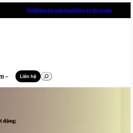
FAQ
Đăng ký sinh hoạt
Đăng ký thi tuyển
Tìm
ẫm
Liên hệ
kiếm