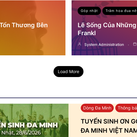
Góp nhặt
Trăm hoa đua nở
 Tổn Thương Bên
Lẽ Sống Của Những 
Frankl
System Administration
Load More
Dòng Đa Minh
Thông b
TUYỂN SINH ƠN GỌ
ĐA MINH VIỆT NA