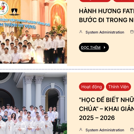
HÀNH HƯƠNG FATI
BƯỚC ĐI TRONG N
System Administration
ĐỌC THÊM
Hoạt động
Thỉnh Viện
“HỌC ĐỂ BIẾT NHỮ
CHÚA” – KHAI GI
2025 – 2026
System Administration