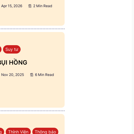
Apr 15, 2026
2 Min Read
Suy tư
BỤI HỒNG
Nov 20, 2025
6 Min Read
g
Thỉnh Viện
Thông báo