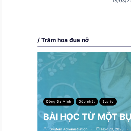
18/03/2
/ Trăm hoa đua nở
Dòng Đa Minh
Góp nhặt
Suy tư
BÀI HỌC TỪ MỘT B
System Administration
Nov 20, 2025