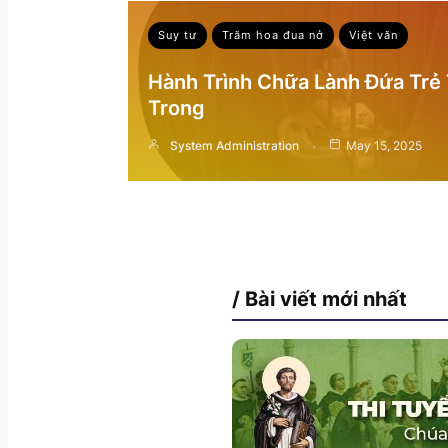
Suy tư
Trăm hoa đua nở
Việt văn
Hành Trình Chữa Lành Đứa Trẻ
Trong
System Administration
May 15, 2025
/ Bài viết mới nhất