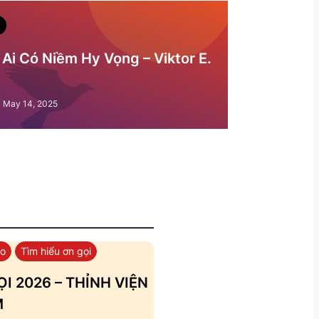
Ai Có Niềm Hy Vọng – Viktor E.
May 14, 2025
áo
Tìm hiểu ơn gọi
I 2026 – THỈNH VIỆN
M