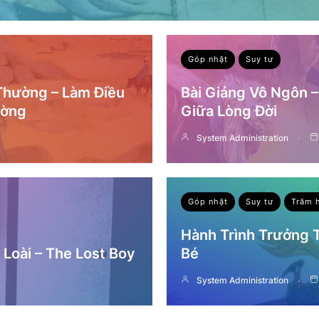
Góp nhặt
Suy tư
 Thường – Làm Điều
Bài Giảng Vô Ngôn 
ường
Giữa Lòng Đời
System Administration
Góp nhặt
Suy tư
Trăm 
Hành Trình Trưởng
Loài – The Lost Boy
Bé
System Administration