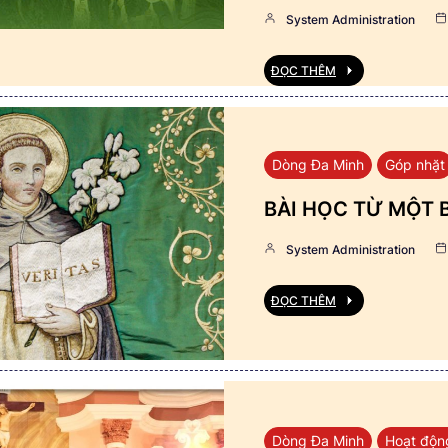
System Administration
ĐỌC THÊM
Dòng Đa Minh
Góp nhặt
BÀI HỌC TỪ MỘT 
System Administration
ĐỌC THÊM
Dòng Đa Minh
Hoạt độn