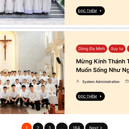
ĐỌC THÊM
Dòng Đa Minh
Suy tư
Mừng Kính Thánh T
Muốn Sống Như Ng
System Administration
ĐỌC THÊM
1
2
3
…
164
Next