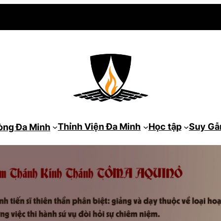
Thỉnh Viện Đa Minh
Học tập
Suy G
òng Đa Minh