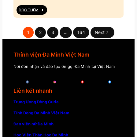
ĐỌC THÊM
1
2
3
…
164
Next
Thỉnh viện Đa Minh Việt Nam
Nơi đón nhận và đào tạo ơn gọi Đa Minh tại Việt Nam
Liên kết nhanh
Trung Ương Dòng Curia
Tỉnh Dòng Đa Minh Việt Nam
Đan viện nữ Đa Minh
Học Viện Thần Học Đa Minh