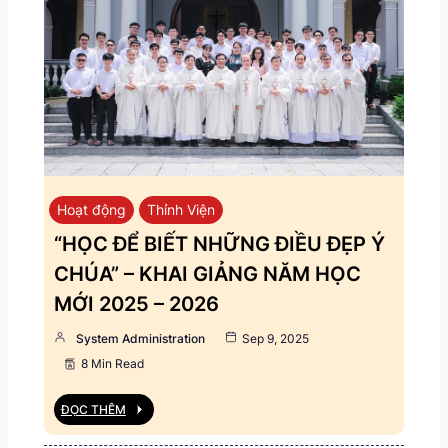
Hoạt động
Thỉnh Viện
“HỌC ĐỂ BIẾT NHỮNG ĐIỀU ĐẸP Ý
CHÚA” – KHAI GIẢNG NĂM HỌC
MỚI 2025 – 2026
System Administration
Sep 9, 2025
8 Min Read
ĐỌC THÊM