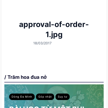
approval-of-order-
1.jpg
18/03/2017
/ Trăm hoa đua nở
Dòng Đa Minh
Góp nhặt
Suy tư