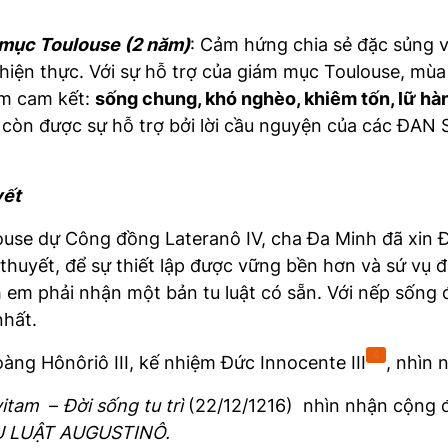
mục Toulouse (2 năm)
: Cảm hứng chia sẻ đặc sủng 
ện thực. Với sự hỗ trợ của giám mục Toulouse, mùa
em cam kết:
sống chung, khó nghèo, khiêm tốn, lữ hàn
 còn được sự hỗ trợ bởi lời cầu nguyện của các ĐA
yết
se dự Công đồng Lateranô IV, cha Đa Minh đã xin Đ
thuyết, để sự thiết lập được vững bền hơn và sứ vụ 
 em phải nhận một bản tu luật có sẵn. Với nếp sống 
nhất.
4
àng Hônôriô III, kế nhiệm Đức Innocente III
, nhìn
vitam
–
Đời sống tu trì
(22/12/1216) nhìn nhận cộng 
U LUẬT AUGUSTINÔ.