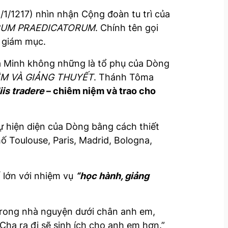
/1/1217) nhìn nhận Cộng đoàn tu trì của
RUM PRAEDICATORUM
. Chính tên gọi
o giám mục.
Đa Minh không những là tổ phụ của Dòng
ỆM VÀ GIẢNG THUYẾT
. Thánh Tôma
is tradere
– chiêm niệm và trao cho
ự hiện diện của Dòng bằng cách thiết
ố Toulouse, Paris, Madrid, Bologna,
 lớn với nhiệm vụ
“học hành, giảng
 trong nhà nguyện dưới chân anh em,
ha ra đi sẽ sinh ích cho anh em hơn.”