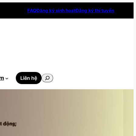
FAQ
Đăng ký sinh hoạt
Đăng ký thi tuyển
Tìm
ẫm
Liên hệ
kiếm