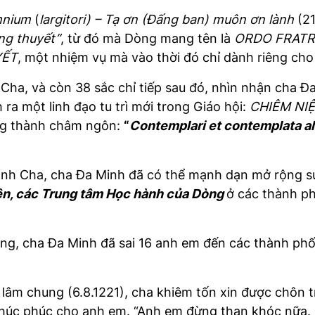
mnium
(
largitori) – Tạ ơn
(Đấng ban) muôn ơn lành
(21
ng thuyết”
, từ đó mà Dòng mang tên là
ORDO FRAT
YẾT
, một nhiệm vụ mà vào thời đó chỉ dành riêng ch
Cha, và còn 38 sắc chỉ tiếp sau đó, nhìn nhận cha 
 ra một linh đạo tu trì mới trong Giáo hội:
CHIÊM NI
òng thành châm ngôn:
“
Contemplari et contemplata ali
Thánh Cha, cha Đa Minh đã có thể mạnh dạn mở rộng s
ện, các Trung tâm Học hành của Dòng
ở các thành ph
òng, cha Đa Minh đã sai 16 anh em đến các thành phố
ờ lâm chung (6.8.1221), cha khiêm tốn xin được chôn
chúc phúc cho anh em. “Anh em đừng than khóc nữa. C