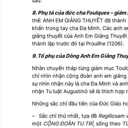
sau.
8. Phụ tá của đức cha Foulques
–
gi
á
m 
thể: ANH EM GIẢNG THUYẾT đã thành hi
khấn trong tay cha Đa Minh. Các anh 
giảng thuyết của Anh Em Giảng Thuyết
thành lập trước đó tại Prouilhe (1206).
9. Tổ phụ của Dòng Anh Em Giảng Thu
Nhân chuyến tháp tùng giám mục Toulou
chỉ nhìn nhận cộng đoàn anh em giảng 
sự nhìn nhận này là cha Đa Minh và anh
nhận Tu luật Augustinô sẽ là thích hợp 
Những sắc chỉ đầu tiên của Đức Giáo ho
– Sắc chỉ thứ nhất, tựa đề
Regiliosam 
một
CỘNG ĐOÀN TU TRÌ
, sống theo
T