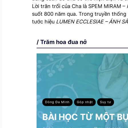
Lời trăn trối của Cha là SPEM MIRAM –
suốt 800 năm qua. Trong truyền thống 
tước hiệu
LUMEN ECCLESIAE – ÁNH SÁ
/ Trăm hoa đua nở
Dòng Đa Minh
Góp nhặt
Suy tư
BÀI HỌC TỪ MỘT B