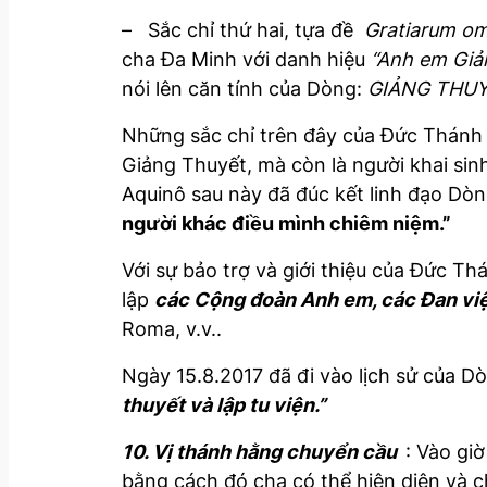
– Sắc chỉ thứ hai, tựa đề
Gratiarum o
cha Đa Minh với danh hiệu
“Anh em Giả
nói lên căn tính của Dòng:
GIẢNG THU
Những sắc chỉ trên đây của Đức Thánh 
Giảng Thuyết, mà còn là người khai sinh
Aquinô sau này đã đúc kết linh đạo D
người khác điều mình chiêm niệm.”
Với sự bảo trợ và giới thiệu của Đức 
lập
các Cộng đoàn Anh em, các Đan vi
Roma, v.v..
Ngày 15.8.2017 đã đi vào lịch sử của D
thuyết và lập tu viện.”
10. Vị thánh hằng chuyển cầu
: Vào gi
bằng cách đó cha có thể hiện diện và 