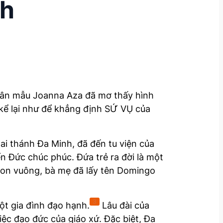
nh
thân mẫu Joanna Aza đã mơ thấy hình
kể lại như để khẳng định SỨ VỤ của
i thánh Đa Minh, đã đến tu viện của
n Đức chúc phúc. Đứa trẻ ra đời là một
con vuông, bà mẹ đã lấy tên Domingo
3
ột gia đình đạo hạnh.
Lâu đài của
ệc đạo đức của giáo xứ. Đặc biệt, Đa