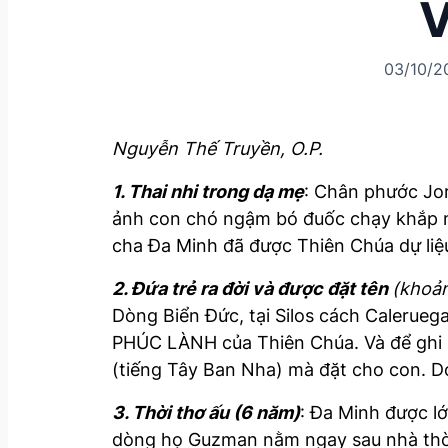
V
03/10/2
Nguyễn Thế Truyền, O.P.
1. Thai nhi trong dạ mẹ
: Chân phước Jo
ảnh con chó ngậm bó đuốc chạy khắp nơ
cha Đa Minh đã được Thiên Chúa dự liệu
2. Đứa trẻ ra đời và được đặt tên
(khoản
Dòng Biển Đức, tại Silos cách Calerueg
PHÚC LÀNH của Thiên Chúa. Và để ghi n
(tiếng Tây Ban Nha) mà đặt cho con. Do
3. Thời thơ ấu (6 năm)
: Đa Minh được l
dòng họ Guzman nằm ngay sau nhà thờ, 