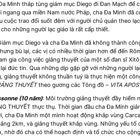
a Minh tháp tùng giám mục Diego đi Đan Mạch để 
 đi ngang qua miền Nam nước Pháp, cha Đa Minh đã có
au cuộc trao đổi suốt đêm với người chủ quán theo l
o những người lạc giáo là rất cấp thiết.
Giám mục Diego và cha Đa Minh đã không thành công
nhưng bù lại, các vị có nhiều thời gian hơn để đến 
ham gia công việc giảng thuyết của một số đan sĩ Xi
 lại đức tin. Qua những dịp gặp gỡ với những người l
, giảng thuyết không thuần tuý là thực hiện một cô
IẢNG THUYẾT
theo gương các Tông đồ –
VITA APOS
assonne (10 năm)
: Môi trường giảng thuyết đầy hiểm 
NG THUYẾT thực thụ. Thời gian đầu cha Đa Minh
giản
i, cha Đa Minh một mình hoạt động khắp vùng Carc
hoảng 2km, và giảng thuyết khắp vùng. Những yếu tố
, nhờ đó cha có thể hoạch định và tổ chức cho cộng