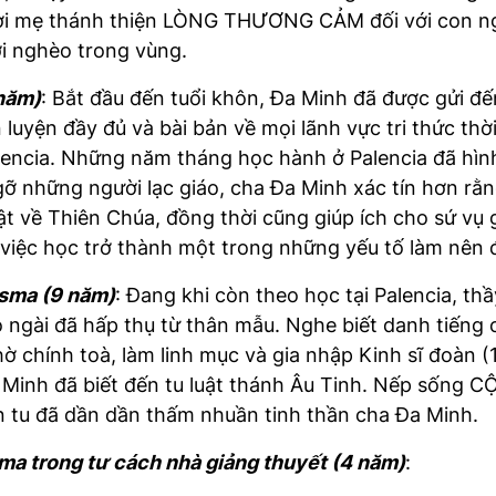
ời mẹ thánh thiện LÒNG THƯƠNG CẢM đối với con ng
i nghèo trong vùng.
 năm)
: Bắt đầu đến tuổi khôn, Đa Minh đã được gửi đến
luyện đầy đủ và bài bản về mọi lãnh vực tri thức thờ
 Palencia. Những năm tháng học hành ở Palencia đã h
 những người lạc giáo, cha Đa Minh xác tín hơn rằng
ật về Thiên Chúa, đồng thời cũng giúp ích cho sứ vụ 
 việc học trở thành một trong những yếu tố làm nên 
Osma (9 năm)
: Đang khi còn theo học tại Palencia, thầ
 ngài đã hấp thụ từ thân mẫu. Nghe biết danh tiếng
 chính toà, làm linh mục và gia nhập Kinh sĩ đoàn (119
a Minh đã biết đến tu luật thánh Âu Tinh. Nếp sống C
 tu đã dần dần thấm nhuần tinh thần cha Đa Minh.
ma trong tư cách nhà giảng thuyết (4 năm)
: