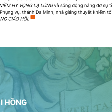
NIỀM HY VỌNG LẠ LÙNG
và sống động nâng đỡ sự tồ
Phụng vụ, thánh Đa Minh, nhà giảng thuyết khiếm tốn
5
NG GIÁO HỘI
.
ỤI HỒNG