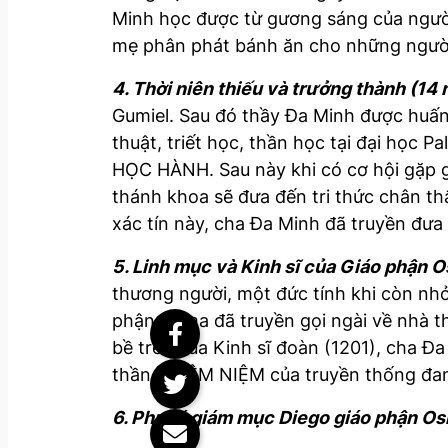
Minh học được từ gương sáng của ngư
mẹ phân phát bánh ăn cho những ngườ
4. Thời niên thiếu và trưởng thành (14
Gumiel. Sau đó thầy Đa Minh được huấn 
thuật, triết học, thần học tại đại học
HỌC HÀNH. Sau này khi có cơ hội gặp gỡ
thánh khoa sẽ đưa đến tri thức chân th
xác tín này, cha Đa Minh đã truyền đưa
5. Linh mục và Kinh sĩ của Giáo phận 
thương người, một đức tính khi còn nhỏ
phận Osma đã truyền gọi ngài về nhà thờ
bề trên của Kinh sĩ đoàn (1201), cha Đ
thần CHIÊM NIỆM của truyền thống đan
6. Phụ tá giám mục Diego giáo phận Os