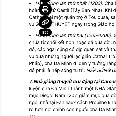
–
Hành trình lần thứ nhất (1203).
Cha Đ
hoàng tử xứ Castil (Tây Ban Nha). Khi
Cathar. Tại một quán trọ ở Toulouse, s
vụ GIẢNG THUYẾT ngay trong Giáo hội ch
855
–
Hành trình lần thứ hai (1205-1206).
chúa từ chối kết hôn hoặc đã qua đời, 
đó, các ngài cũng có dịp quan sát và t
vụ đưa những người lạc giáo Cathar trở
Pháp), cha Đa Minh đi đến ý tưởng rằng
đó phải là nếp sống tu trì:
NẾP SỐNG G
7. Nhà giảng thuyết lưu động tại Carc
luyện cha Đa Minh thành một NHÀ GIẢ
mục Diego. Năm 1207, giám mục qua đờ
ngôi nhà tại Fanjeaux cách Prouilhe k
rõ hơn nơi chính con người cha Đa Minh