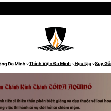
Thỉnh Viện Đa Minh
Học tập
Suy G
òng Đa Minh