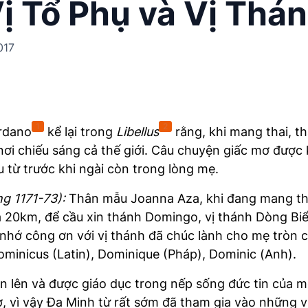
ị Tổ Phụ và Vị Thá
017
1
2
rdano
kể lại trong
Libellus
rằng, khi mang thai, 
i chiếu sáng cả thế giới. Câu chuyện giấc mơ được 
 từ trước khi ngài còn trong lòng mẹ.
g 1171-73):
Thân mẫu Joanna Aza, khi đang mang tha
a 20km, để cầu xin thánh Domingo, vị thánh Dòng Biể
hớ công ơn với vị thánh đã chúc lành cho mẹ tròn 
minicus (Latin), Dominique (Pháp), Dominic (Anh).
ớn lên và được giáo dục trong nếp sống đức tin của m
vì vậy Đa Minh từ rất sớm đã tham gia vào những vi