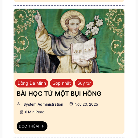
Dòng Đa Minh
Góp nhặt
Suy tư
BÀI HỌC TỪ MỘT BỤI HỒNG
System Administration
Nov 20, 2025
6 Min Read
ĐỌC THÊM