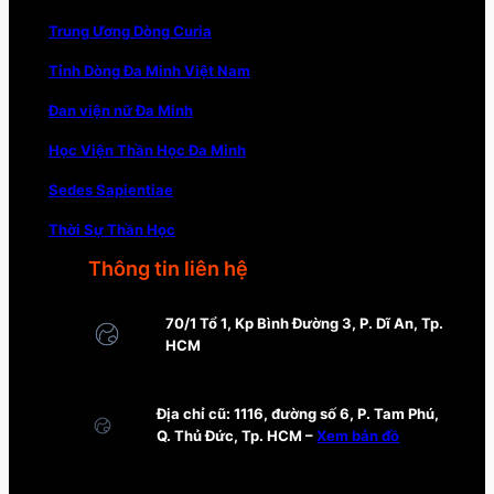
Trung Ương Dòng Curia
Tỉnh Dòng Đa Minh Việt Nam
Đan viện nữ Đa Minh
Học Viện Thần Học Đa Minh
Sedes Sapientiae
Thời Sự Thần Học
Thông tin liên hệ
70/1 Tổ 1, Kp Bình Đường 3, P. Dĩ An, Tp.
HCM
Địa chỉ cũ: 1116, đường số 6, P. Tam Phú,
Q. Thủ Đức, Tp. HCM –
Xem bản đồ