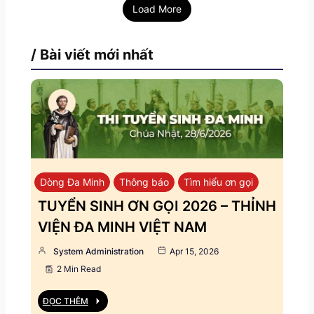
Load More
/ Bài viết mới nhất
Dòng Đa Minh
Thông báo
Tìm hiểu ơn gọi
TUYỂN SINH ƠN GỌI 2026 – THỈNH
VIỆN ĐA MINH VIỆT NAM
System Administration
Apr 15, 2026
2 Min Read
ĐỌC THÊM