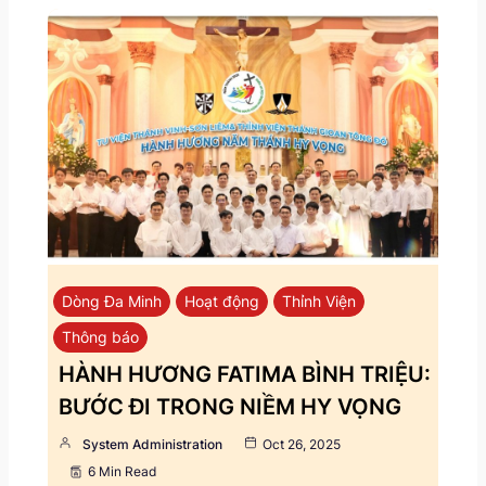
Dòng Đa Minh
Hoạt động
Thỉnh Viện
Thông báo
HÀNH HƯƠNG FATIMA BÌNH TRIỆU:
BƯỚC ĐI TRONG NIỀM HY VỌNG
System Administration
Oct 26, 2025
6 Min Read