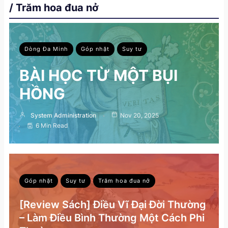
/ Trăm hoa đua nở
Dòng Đa Minh
Góp nhặt
Suy tư
BÀI HỌC TỪ MỘT BỤI
HỒNG
System Administration
Nov 20, 2025
6 Min Read
Góp nhặt
Suy tư
Trăm hoa đua nở
[Review Sách] Điều Vĩ Đại Đời Thường
– Làm Điều Bình Thường Một Cách Phi