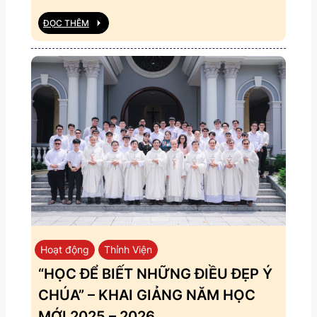
ĐỌC THÊM
Hoạt động
Thỉnh Viện
“HỌC ĐỂ BIẾT NHỮNG ĐIỀU ĐẸP Ý
CHÚA” – KHAI GIẢNG NĂM HỌC
MỚI 2025 – 2026