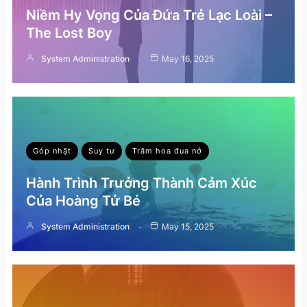
Niềm Hy Vọng Của Đứa Trẻ Lạc Loài –
The Lost Boy
System Administration
May 16, 2025
Góp nhặt
Suy tư
Trăm hoa đua nở
Hành Trình Trưởng Thành Cảm Xúc
Của Hoàng Tử Bé
System Administration
May 15, 2025