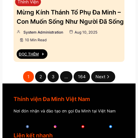
Thỉnh Viện
Mừng Kính Thánh Tổ Phụ Đa Minh –
Con Muốn Sống Như Người Đã Sống
System Administration
Aug 10, 2025
10 Min Read
ĐỌC THÊM
1
2
3
…
164
Next
Thỉnh viện Đa Minh Việt Nam
Nơi đón nhận và đào tạo ơn gọi Đa Minh tại Việt Nam
Liên kết nhanh