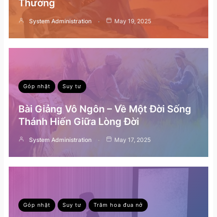
Thường
System Administration
May 19, 2025
Góp nhặt
Suy tư
Bài Giảng Vô Ngôn – Về Một Đời Sống
Thánh Hiến Giữa Lòng Đời
System Administration
May 17, 2025
Góp nhặt
Suy tư
Trăm hoa đua nở