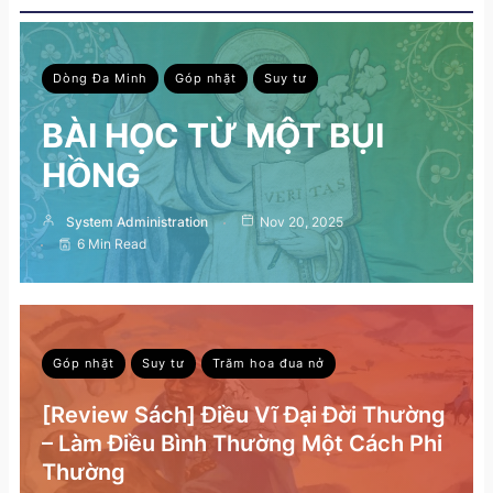
Dòng Đa Minh
Góp nhặt
Suy tư
BÀI HỌC TỪ MỘT BỤI
HỒNG
System Administration
Nov 20, 2025
6 Min Read
Góp nhặt
Suy tư
Trăm hoa đua nở
[Review Sách] Điều Vĩ Đại Đời Thường
– Làm Điều Bình Thường Một Cách Phi
Thường