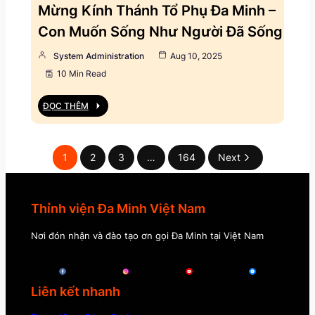
Mừng Kính Thánh Tổ Phụ Đa Minh –
Con Muốn Sống Như Người Đã Sống
System Administration
Aug 10, 2025
10 Min Read
ĐỌC THÊM
1
2
3
…
164
Next
Thỉnh viện Đa Minh Việt Nam
Nơi đón nhận và đào tạo ơn gọi Đa Minh tại Việt Nam
Liên kết nhanh