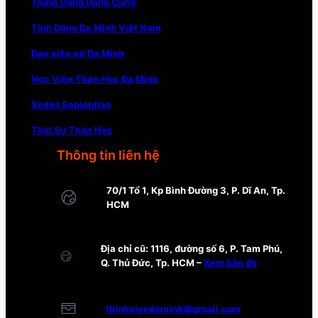
Trung Ương Dòng Curia
Tỉnh Dòng Đa Minh Việt Nam
Đan viện nữ Đa Minh
Học Viện Thần Học Đa Minh
Sedes Sapientiae
Thời Sự Thần Học
Thông tin liên hệ
70/1 Tổ 1, Kp Bình Đường 3, P. Dĩ An, Tp.
HCM
Địa chỉ cũ: 1116, đường số 6, P. Tam Phú,
Q. Thủ Đức, Tp. HCM –
Xem bản đồ
thinhviendaminh@gmail.com