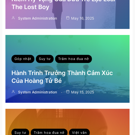
The Lost Boy
System Administration
May 16, 2025
Góp nhặt
Suy tư
Trăm hoa đua nở
Hành Trình Trưởng Thành Cảm Xúc
Của Hoàng Tử Bé
System Administration
May 15, 2025
Suy tư
Trăm hoa đua nở
Việt văn