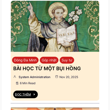
Dòng Đa Minh
Góp nhặt
Suy tư
BÀI HỌC TỪ MỘT BỤI HỒNG
System Administration
Nov 20, 2025
6 Min Read
ĐỌC THÊM