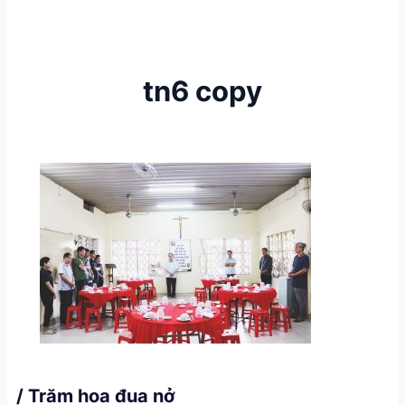
tn6 copy
/ Trăm hoa đua nở