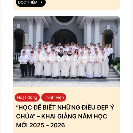
ĐỌC THÊM
Hoạt động
Thỉnh Viện
“HỌC ĐỂ BIẾT NHỮNG ĐIỀU ĐẸP Ý
CHÚA” – KHAI GIẢNG NĂM HỌC
MỚI 2025 – 2026