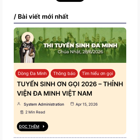
/ Bài viết mới nhất
Dòng Đa Minh
Thông báo
Tìm hiểu ơn gọi
TUYỂN SINH ƠN GỌI 2026 – THỈNH
VIỆN ĐA MINH VIỆT NAM
System Administration
Apr 15, 2026
2 Min Read
ĐỌC THÊM