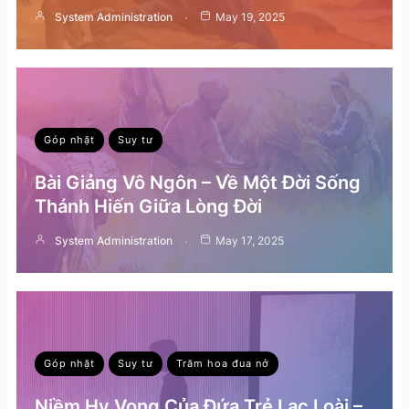
System Administration
May 19, 2025
Góp nhặt
Suy tư
Bài Giảng Vô Ngôn – Về Một Đời Sống
Thánh Hiến Giữa Lòng Đời
System Administration
May 17, 2025
Góp nhặt
Suy tư
Trăm hoa đua nở
Niềm Hy Vọng Của Đứa Trẻ Lạc Loài –