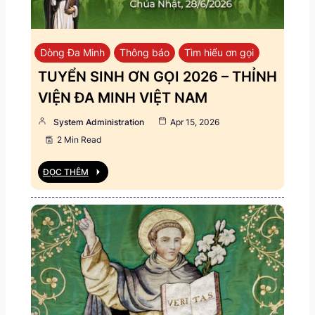
Dòng Đa Minh
Thông báo
Tìm hiểu ơn gọi
TUYỂN SINH ƠN GỌI 2026 – THỈNH
VIỆN ĐA MINH VIỆT NAM
System Administration
Apr 15, 2026
2 Min Read
ĐỌC THÊM