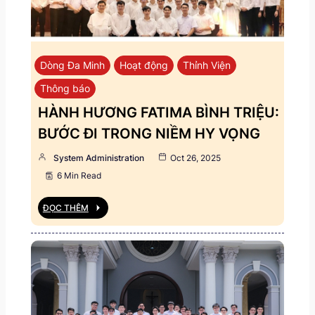
Dòng Đa Minh
Hoạt động
Thỉnh Viện
Thông báo
HÀNH HƯƠNG FATIMA BÌNH TRIỆU:
BƯỚC ĐI TRONG NIỀM HY VỌNG
System Administration
Oct 26, 2025
6 Min Read
ĐỌC THÊM