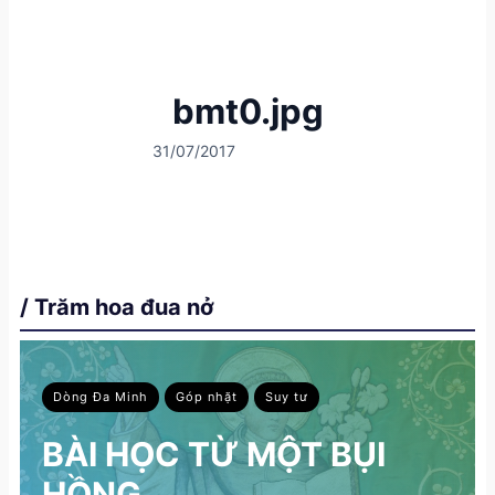
bmt0.jpg
31/07/2017
/ Trăm hoa đua nở
Dòng Đa Minh
Góp nhặt
Suy tư
BÀI HỌC TỪ MỘT BỤI
HỒNG