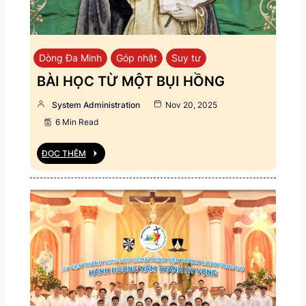
Dòng Đa Minh
Góp nhặt
Suy tư
BÀI HỌC TỪ MỘT BỤI HỒNG
System Administration
Nov 20, 2025
6 Min Read
ĐỌC THÊM