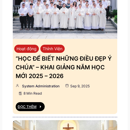
Hoạt động
Thỉnh Viện
“HỌC ĐỂ BIẾT NHỮNG ĐIỀU ĐẸP Ý
CHÚA” – KHAI GIẢNG NĂM HỌC
MỚI 2025 – 2026
System Administration
Sep 9, 2025
8 Min Read
ĐỌC THÊM