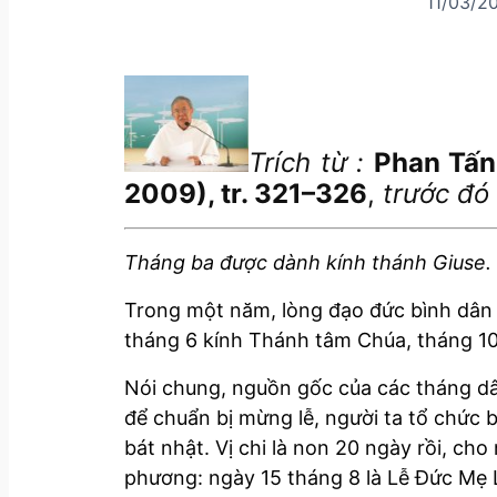
11/03/2
T
rích từ :
Phan Tấn
2009), tr.
321
–
326
,
trước đó 
Tháng ba được dành kính thánh Giuse. C
Trong một năm, lòng đạo đức bình dân 
tháng 6 kính Thánh tâm Chúa, tháng 10 
Nói chung, nguồn gốc của các tháng dâ
để chuẩn bị mừng lễ, người ta tổ chức b
bát nhật. Vị chi là non 20 ngày rồi, ch
phương: ngày 15 tháng 8 là Lễ Đức Mẹ L