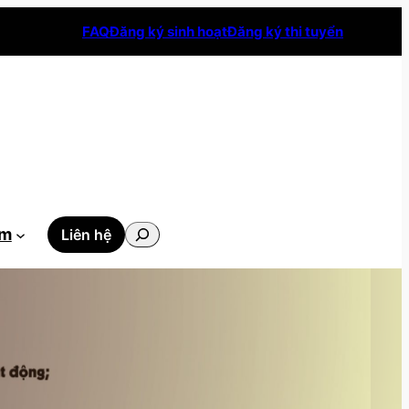
FAQ
Đăng ký sinh hoạt
Đăng ký thi tuyển
Tìm
ẫm
Liên hệ
kiếm