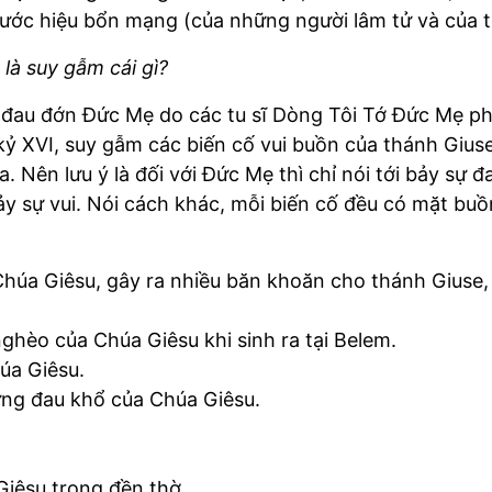
ớc hiệu bổn mạng (của những người lâm tử và của t
là suy gẫm cái gì?
 đau đớn Đức Mẹ do các tu sĩ Dòng Tôi Tớ Đức Mẹ ph
kỷ XVI, suy gẫm các biến cố vui buồn của thánh Gius
 Nên lưu ý là đối với Đức Mẹ thì chỉ nói tới bảy sự 
 sự vui. Nói cách khác, mỗi biến cố đều có mặt buồn 
húa Giêsu, gây ra nhiều băn khoăn cho thánh Giuse, 
ghèo của Chúa Giêsu khi sinh ra tại Belem.
úa Giêsu.
ững đau khổ của Chúa Giêsu.
 Giêsu trong đền thờ.