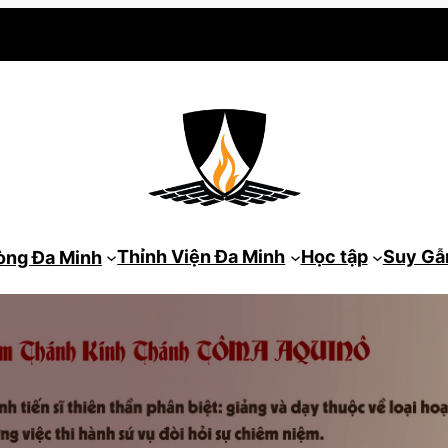
Thỉnh Viện Đa Minh
Học tập
Suy G
òng Đa Minh