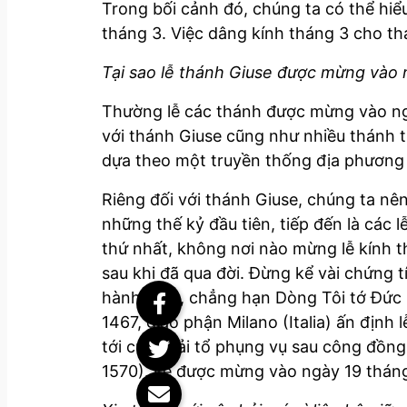
Trong bối cảnh đó, chúng ta có thể hiể
tháng 3. Việc dâng kính tháng 3 cho t
Tại sao lễ thánh Giuse được mừng vào 
Thường lễ các thánh được mừng vào ng
với thánh Giuse cũng như nhiều thánh t
dựa theo một truyền thống địa phương
Riêng đối với thánh Giuse, chúng ta nê
những thế kỷ đầu tiên, tiếp đến là các 
thứ nhất, không nơi nào mừng lễ kính t
sau khi đã qua đời. Đừng kể vài chứng t
hành khất, chẳng hạn Dòng Tôi tớ Đức
1467, giáo phận Milano (Italia) ấn địn
tới cuộc cải tổ phụng vụ sau công đồng 
1570). Lễ được mừng vào ngày 19 tháng 