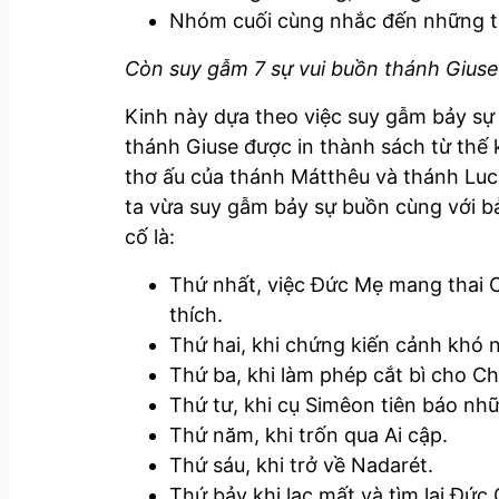
Nhóm cuối cùng nhắc đến những tư
Còn suy gẫm 7 sự vui buồn thánh Giuse 
Kinh này dựa theo việc suy gẫm bảy sự
thánh Giuse được in thành sách từ thế 
thơ ấu của thánh Mátthêu và thánh Luca.
ta vừa suy gẫm bảy sự buồn cùng với bảy
cố là:
Thứ nhất, việc Đức Mẹ mang thai C
thích.
Thứ hai, khi chứng kiến cảnh khó n
Thứ ba, khi làm phép cắt bì cho Ch
Thứ tư, khi cụ Simêon tiên báo nh
Thứ năm, khi trốn qua Ai cập.
Thứ sáu, khi trở về Nadarét.
Thứ bảy khi lạc mất và tìm lại Đức