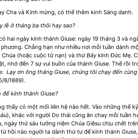
ạy Cha và Kính mừng, có thể thêm kinh Sáng danh.
 lễ ở tháng ba thôi hay sao?
ó hai ngày kính thánh Giuse: ngày 19 tháng 3 và ngà
ịa phương. Chẳng hạn như nhiều nơi mỗi tuần dành m
 Chúa (hoặc cuộc tử nạn) và
thứ Bảy
kính Đức Mẹ. Có
ật, nhớ đến 7 sự vui buồn của thánh Giuse. Thế rồi t
se:
Lạy ơn ông tháng Giuse, chúng tôi chạy đến cùn
5/8/1889).
h để kính thánh Giuse?
ng thấy có một mối liên hệ nào hết. Vào những thế kỷ 
sáu), khác với người Do thái cũng ăn chay mỗi tuần ha
hụ, ngày thứ sáu tưởng niệm Chúa Giêsu chịu chết trê
ừ hồi nào người ta dành thứ tư để kính thánh Giuse, v