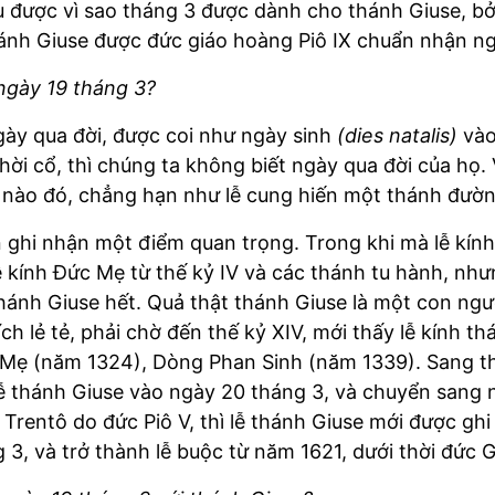
u được vì sao tháng 3 được dành cho thánh Giuse, bở
hánh Giuse được đức giáo hoàng Piô IX chuẩn nhận n
ngày 19 tháng 3?
ày qua đời, được coi như ngày sinh
(dies natalis)
vào
hời cổ, thì chúng ta không biết ngày qua đời của họ.
 nào đó, chẳng hạn như lễ cung hiến một thánh đườn
n ghi nhận một điểm quan trọng. Trong khi mà lễ kính
lễ kính Đức Mẹ từ thế kỷ IV và các thánh tu hành, như
hánh Giuse hết. Quả thật thánh Giuse là một con ngư
ích lẻ tẻ, phải chờ đến thế kỷ XIV, mới thấy lễ kính
 Mẹ (năm 1324), Dòng Phan Sinh (năm 1339). Sang th
h lễ thánh Giuse vào ngày 20 tháng 3, và chuyển sang
Trentô do đức Piô V, thì lễ thánh Giuse mới được ghi
3, và trở thành lễ buộc từ năm 1621, dưới thời đức G