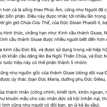
ch hơn cả là sống theo Phúc Âm, cũng như Người đã cố
iệc bổn phận. Điều này được nhắc tới nhiều lần trong
ời gìn giữ Chúa Cứu Thế
, của Đức Gioan Phaolô II, 
iều hình thức, chẳng hạn như: Kinh cầu thánh Giuse, 
 Kinh cầu thánh Giuse được nhiều người biết đến hơn 
 kinh cầu Đức Bà, và được sử dụng trong vài hiệp h
 lời khẩn cầu dâng lên Ba Ngôi Thiên Chúa, và Đức Mẹ
ác tước hiệu này có thể phân thành 5 nhóm:
cũng như nguồn gốc của thánh Giuse (dòng dõi vua Đa
 được ủy thác (bạn Đức Maria, dưỡng phụ Đức Giêsu,
a thánh nhân (công chính, khiết tịnh, khôn ngoan, m
hư khuôn mẫu cho các nhân đức xã hội (nhẫn nại, th
 tịnh cũng như người có đôi bạn, an ủi kẻ âu sầu).