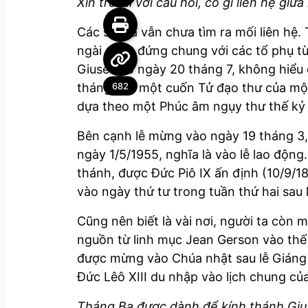
Xin trở lại với câu hỏi, có gì liên hệ gi
Các sử gia vẫn chưa tìm ra mối liên hệ.
ngài cùng đứng chung với các tổ phụ t
Giuse vào ngày 20 tháng 7, không hiểu
tháng 3 là một cuốn Tử đạo thư của một
682
dựa theo một Phúc âm ngụy thư thế kỷ 
Bên cạnh lễ mừng vào ngày 19 tháng 3, 
ngày 1/5/1955, nghĩa là vào lễ lao độn
thánh, được Đức Piô IX ấn định (10/9/1
vào ngày thứ tư trong tuần thứ hai sau 
Cũng nên biết là vài nơi, người ta còn
nguồn từ linh mục Jean Gerson vào thế 
được mừng vào Chúa nhật sau lễ Giáng 
Đức Lêô XIII du nhập vào lịch chung củ
Tháng Ba được dành để kính thánh Gius