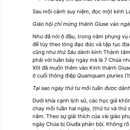
Sau mỗi cảnh suy niệm, đọc một kinh L
Giáo hội chỉ mừng thánh Giuse vào ngày
Như đã nói ở đầu, trong năm phụng vụ c
để tùy theo lòng đạo đức và tập tục đ
cũng như
thứ Sáu
dành kính Thánh tâm
phải với tuần bảy ngày mà là 7 Chúa nh
XIII đã muốn thêm vào Kinh thánh Giu
ở cuối thông điệp
Quamquam pluries
(1
Tại sao ngày thứ tư mỗi tuần được dàn
Dưới khía cạnh lịch sử, các học giả khô
chay mỗi tuần hai ngày, (thứ tư và thứ 
năm. Theo sự giải thích của vài giáo p
ngày Chúa bị Giuđa phản bội. Không rõ t