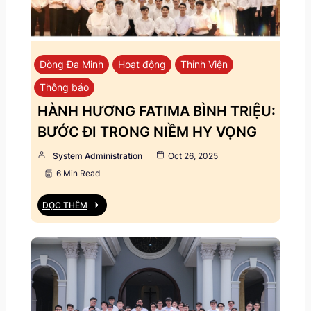
Dòng Đa Minh
Hoạt động
Thỉnh Viện
Thông báo
HÀNH HƯƠNG FATIMA BÌNH TRIỆU:
BƯỚC ĐI TRONG NIỀM HY VỌNG
System Administration
Oct 26, 2025
6 Min Read
ĐỌC THÊM