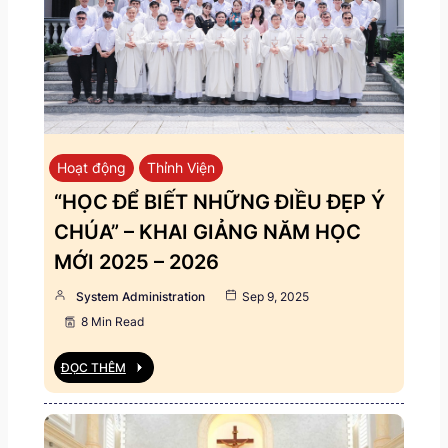
Hoạt động
Thỉnh Viện
“HỌC ĐỂ BIẾT NHỮNG ĐIỀU ĐẸP Ý
CHÚA” – KHAI GIẢNG NĂM HỌC
MỚI 2025 – 2026
System Administration
Sep 9, 2025
8 Min Read
ĐỌC THÊM