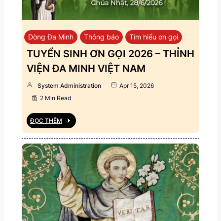
Dòng Đa Minh
Thông báo
Tìm hiểu ơn gọi
TUYỂN SINH ƠN GỌI 2026 – THỈNH
VIỆN ĐA MINH VIỆT NAM
System Administration
Apr 15, 2026
2 Min Read
ĐỌC THÊM