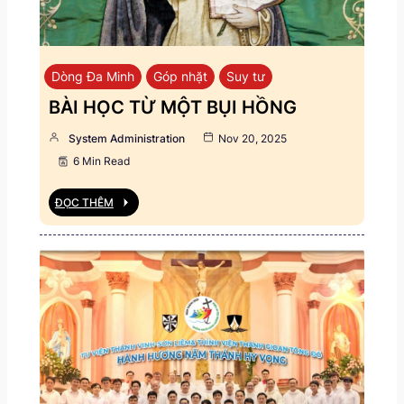
Dòng Đa Minh
Góp nhặt
Suy tư
BÀI HỌC TỪ MỘT BỤI HỒNG
System Administration
Nov 20, 2025
6 Min Read
ĐỌC THÊM