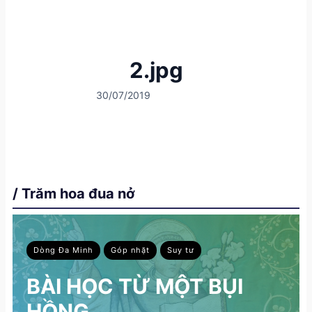
2.jpg
30/07/2019
/ Trăm hoa đua nở
Dòng Đa Minh
Góp nhặt
Suy tư
BÀI HỌC TỪ MỘT BỤI
HỒNG