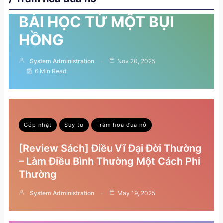
BÀI HỌC TỪ MỘT BỤI
HỒNG
System Administration
Nov 20, 2025
6 Min Read
Góp nhặt
Suy tư
Trăm hoa đua nở
[Review Sách] Điều Vĩ Đại Đời Thường
– Làm Điều Bình Thường Một Cách Phi
Thường
System Administration
May 19, 2025