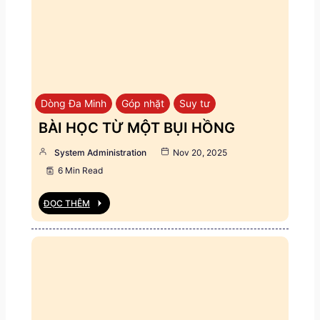
Dòng Đa Minh
Góp nhặt
Suy tư
BÀI HỌC TỪ MỘT BỤI HỒNG
System Administration
Nov 20, 2025
6 Min Read
ĐỌC THÊM