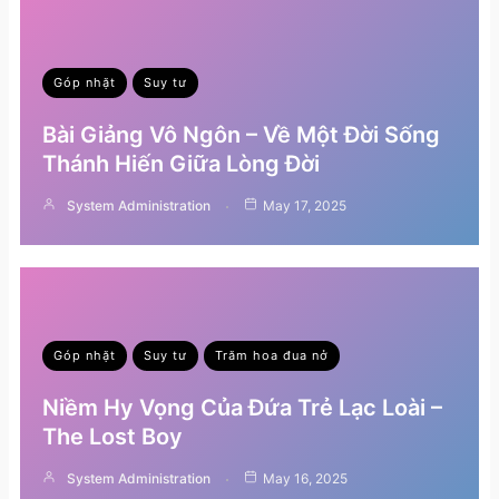
Góp nhặt
Suy tư
Bài Giảng Vô Ngôn – Về Một Đời Sống
Thánh Hiến Giữa Lòng Đời
System Administration
May 17, 2025
Góp nhặt
Suy tư
Trăm hoa đua nở
Niềm Hy Vọng Của Đứa Trẻ Lạc Loài –
The Lost Boy
System Administration
May 16, 2025