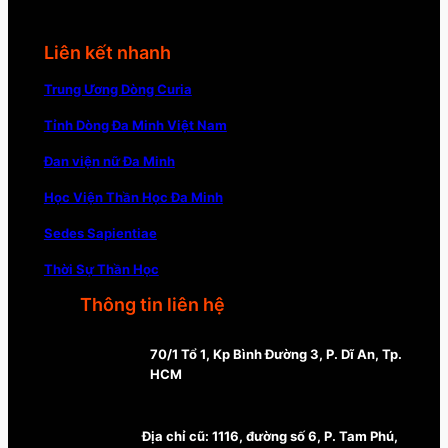
Liên kết nhanh
Trung Ương Dòng Curia
Tỉnh Dòng Đa Minh Việt Nam
Đan viện nữ Đa Minh
Học Viện Thần Học Đa Minh
Sedes Sapientiae
Thời Sự Thần Học
Thông tin liên hệ
70/1 Tổ 1, Kp Bình Đường 3, P. Dĩ An, Tp.
HCM
Địa chỉ cũ: 1116, đường số 6, P. Tam Phú,