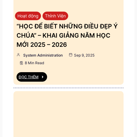
Hoạt động
Thỉnh Viện
“HỌC ĐỂ BIẾT NHỮNG ĐIỀU ĐẸP Ý
CHÚA” – KHAI GIẢNG NĂM HỌC
MỚI 2025 – 2026
System Administration
Sep 9, 2025
8 Min Read
ĐỌC THÊM