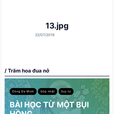
13.jpg
22/07/2019
/ Trăm hoa đua nở
Dòng Đa Minh
Góp nhặt
Suy tư
BÀI HỌC TỪ MỘT BỤI
HỒNG