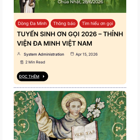
Dòng Đa Minh
Thông báo
Tìm hiểu ơn gọi
TUYỂN SINH ƠN GỌI 2026 – THỈNH
VIỆN ĐA MINH VIỆT NAM
System Administration
Apr 15, 2026
2 Min Read
ĐỌC THÊM