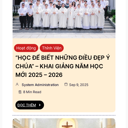
Hoạt động
Thỉnh Viện
“HỌC ĐỂ BIẾT NHỮNG ĐIỀU ĐẸP Ý
CHÚA” – KHAI GIẢNG NĂM HỌC
MỚI 2025 – 2026
System Administration
Sep 9, 2025
8 Min Read
ĐỌC THÊM