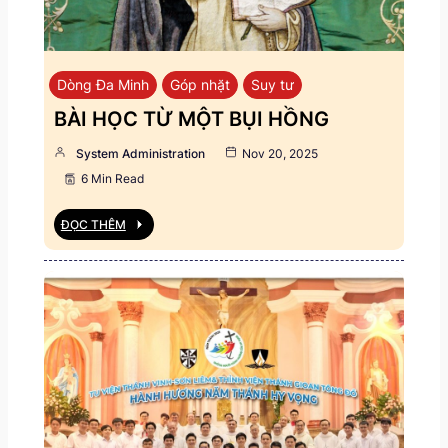
Dòng Đa Minh
Góp nhặt
Suy tư
BÀI HỌC TỪ MỘT BỤI HỒNG
System Administration
Nov 20, 2025
6 Min Read
ĐỌC THÊM