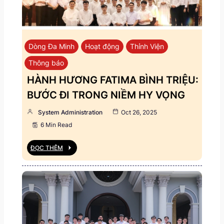
Dòng Đa Minh
Hoạt động
Thỉnh Viện
Thông báo
HÀNH HƯƠNG FATIMA BÌNH TRIỆU:
BƯỚC ĐI TRONG NIỀM HY VỌNG
System Administration
Oct 26, 2025
6 Min Read
ĐỌC THÊM