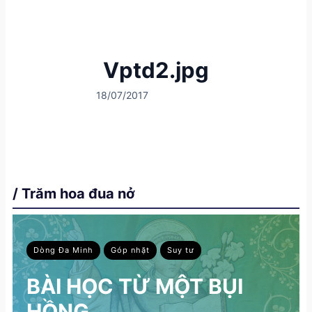
Vptd2.jpg
18/07/2017
/ Trăm hoa đua nở
Dòng Đa Minh
Góp nhặt
Suy tư
BÀI HỌC TỪ MỘT BỤI
HỒNG