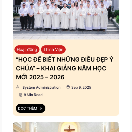
Hoạt động
Thỉnh Viện
“HỌC ĐỂ BIẾT NHỮNG ĐIỀU ĐẸP Ý
CHÚA” – KHAI GIẢNG NĂM HỌC
MỚI 2025 – 2026
System Administration
Sep 9, 2025
8 Min Read
ĐỌC THÊM