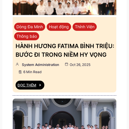
Dòng Đa Minh
Hoạt động
Thỉnh Viện
Thông báo
HÀNH HƯƠNG FATIMA BÌNH TRIỆU:
BƯỚC ĐI TRONG NIỀM HY VỌNG
System Administration
Oct 26, 2025
6 Min Read
ĐỌC THÊM