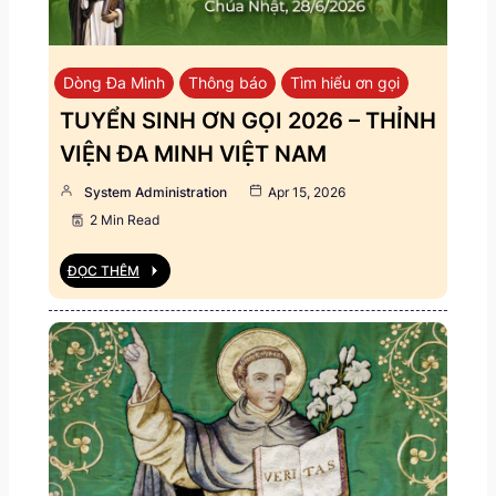
Dòng Đa Minh
Thông báo
Tìm hiểu ơn gọi
TUYỂN SINH ƠN GỌI 2026 – THỈNH
VIỆN ĐA MINH VIỆT NAM
System Administration
Apr 15, 2026
2 Min Read
ĐỌC THÊM