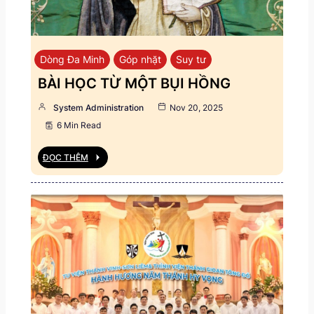
Dòng Đa Minh
Góp nhặt
Suy tư
BÀI HỌC TỪ MỘT BỤI HỒNG
System Administration
Nov 20, 2025
6 Min Read
ĐỌC THÊM