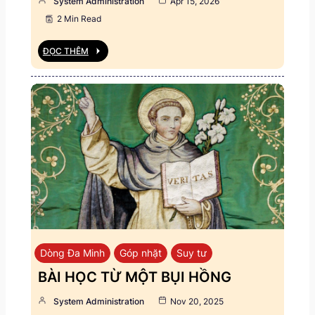
System Administration
Apr 15, 2026
2 Min Read
ĐỌC THÊM
Dòng Đa Minh
Góp nhặt
Suy tư
BÀI HỌC TỪ MỘT BỤI HỒNG
System Administration
Nov 20, 2025