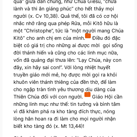
qua” giữa dân chúng, như Chúa Giêsu, “chữa
lành và thi ân giáng phúc” cho hết thảy mọi
người (x. Cv 10,38). Quả thế, tôi đã có cơ hội
nhắc nhở rằng qua phép Rửa, mỗi Kitô hữu là
một “Christophe”, tức là “một người mang Chúa
2
Kitô” cho anh chị em của mình.
Điều đó đặc
biệt có giá trị cho những ai được mời gọi sống
đời thánh hiến và cũng cho các linh mục nữa,
vốn đã quảng đại thưa lên: “Lạy Chúa, này con
đây, xin hãy sai con!”. Với lòng nhiệt huyết
truyền giáo mới mẻ, họ được mời gọi ra khỏi
khuôn viên thánh thiêng của đền thờ, để làm
cho ngập tràn tình yêu thương dịu dàng của
3
Thiên Chúa đối với con người.
Giáo Hội cần
những linh mục như thế: tin tưởng và bình tâm
vì đã khám phá ra kho tàng đích thực, nóng
lòng hân hoan ra đi làm cho mọi người nhận
biết kho tàng đó (x. Mt 13,44)!