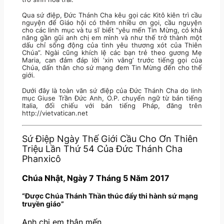
Qua sứ điệp, Đức Thánh Cha kêu gọi các Kitô kiên trì cầu
nguyện để Giáo hội có thêm nhiều ơn gọi, cầu nguyện
cho các linh mục và tu sĩ biết “yêu mến Tin Mừng, có khả
năng gần gũi anh chị em mình và như thế trở thành một
dấu chỉ sống động của tình yêu thương xót của Thiên
Chúa”. Ngài cũng khích lệ các bạn trẻ theo gương Mẹ
Maria, can đảm đáp lời ‘xin vâng’ trước tiếng gọi của
Chúa, dấn thân cho sứ mạng đem Tin Mừng đến cho thế
giới.
Dưới đây là toàn văn sứ điệp của Đức Thánh Cha do linh
mục Giuse Trần Đức Anh, O.P. chuyển ngữ từ bản tiếng
Italia, đối chiếu với bản tiếng Pháp, đăng trên
http://vietvatican.net
Sứ Điệp Ngày Thế Giới Cầu Cho Ơn Thiên
Triệu Lần Thứ 54 Của Đức Thánh Cha
Phanxicô
Chúa Nhật, Ngày 7 Tháng 5 Năm 2017
“Được Chúa Thánh Thần thúc đẩy thi hành sứ mạng
truyền giáo”
Anh chị em thân mến,