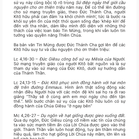
sứ vụ này cũng bộc lộ rõ trong
Sứ điệp
ngày thế giới cầu
nguyện cho ơn thiên triệu
năm nay. Để có thể lên đường
cho sứ mạng truyền giáo, theo Đức Thánh Cha, người
Kitô hữu phải can đảm ‘ra khỏi chính mình’, tức là bước ra
khỏi sự yên ổn của một thói quen sống đạo ‘khép kín’ để
đến với tha nhân, dám liều mình đối diện với những thử
thách của việc loan báo Tin Mừng, trong khi vẫn luôn tin
tưởng vào quyền năng Thiên Chúa.
Ba bản văn Tin Mừng được Đức Thánh Cha gợi lên để các
Kitô hữu suy tư và cầu nguyện cho ơn thiên triệu:
Lc 4,16-30 –
Đức Giêsu công bố sứ vụ Mêsia của Người
.
Sứ mạng truyền giáo của người Kitô bắt nguồn và là sự
tham dự vào sứ mạng của Đức Kitô, dưới sự hướng dẫn
của Thánh Thần.
Lc 24,13-15 –
Đức Kitô phục sinh đồng hành với hai môn
đệ trên đường Emmaus.
Hình ảnh thật sống động xác
nhận điều Người hứa với các môn đệ khi sai họ ra đi rao
giảng “Thầy sẽ ở cùng anh em mọi ngày cho đến tận
thế.”. Mỗi bước chân sứ vụ của các Kitô hữu luôn có sự
đồng hành của Chúa Giêsu “ở ngay bên”
Mc 4,26-27 –
Dụ ngôn về hạt giống được gieo xuống đất
.
Qua dụ ngôn, Đức Giêsu củng cố niềm xác tín của chúng
ta vào sức mạnh tiềm ẩn của Lời Chúa được gieo vào thế
giới. Thánh Thần vẫn luôn hoạt động, tuy âm thầm nhưng
hiệu quả, làm cho hạt giống Lời Chúa nảy mầm, lớn lên và
trổ sinh hoa trái.