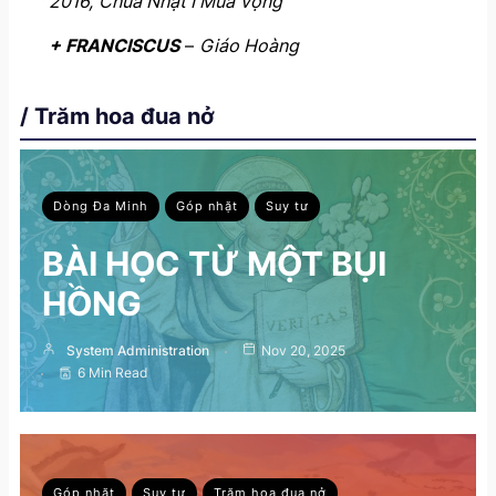
2016,
Chúa Nhật I Mùa Vọng
+ FRANCISCUS
–
Giáo Hoàng
/ Trăm hoa đua nở
Dòng Đa Minh
Góp nhặt
Suy tư
BÀI HỌC TỪ MỘT BỤI
HỒNG
System Administration
Nov 20, 2025
6 Min Read
Góp nhặt
Suy tư
Trăm hoa đua nở