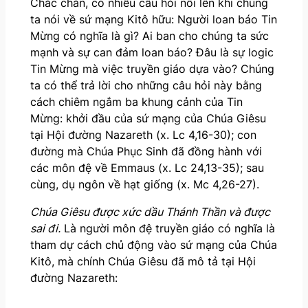
Chắc chắn, có nhiều câu hỏi nổi lên khi chúng
ta nói về sứ mạng Kitô hữu: Người loan báo Tin
Mừng có nghĩa là gì? Ai ban cho chúng ta sức
mạnh và sự can đảm loan báo? Đâu là sự logic
Tin Mừng mà việc truyền giáo dựa vào? Chúng
ta có thể trả lời cho những câu hỏi này bằng
cách chiêm ngắm ba khung cảnh của Tin
Mừng: khởi đầu của sứ mạng của Chúa Giêsu
tại Hội đường Nazareth (x. Lc 4,16-30); con
đường mà Chúa Phục Sinh đã đồng hành với
các môn đệ về Emmaus (x. Lc 24,13-35); sau
cùng, dụ ngôn về hạt giống (x. Mc 4,26-27).
Chúa Giêsu được xức dầu Thánh Thần và được
sai đi.
Là người môn đệ truyền giáo có nghĩa là
tham dự cách chủ động vào sứ mạng của Chúa
Kitô, mà chính Chúa Giêsu đã mô tả tại Hội
đường Nazareth: