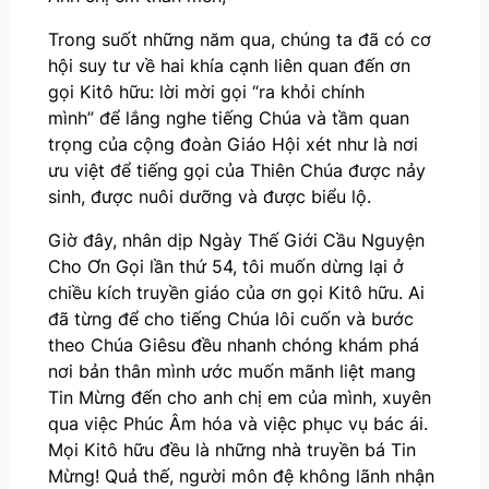
Trong suốt những năm qua, chúng ta đã có cơ
hội suy tư về hai khía cạnh liên quan đến ơn
gọi Kitô hữu: lời mời gọi “ra khỏi chính
mình” để lắng nghe tiếng Chúa và tầm quan
trọng của cộng đoàn Giáo Hội xét như là nơi
ưu việt để tiếng gọi của Thiên Chúa được nảy
sinh, được nuôi dưỡng và được biểu lộ.
Giờ đây, nhân dịp Ngày Thế Giới Cầu Nguyện
Cho Ơn Gọi lần thứ 54, tôi muốn dừng lại ở
chiều kích truyền giáo của ơn gọi Kitô hữu. Ai
đã từng để cho tiếng Chúa lôi cuốn và bước
theo Chúa Giêsu đều nhanh chóng khám phá
nơi bản thân mình ước muốn mãnh liệt mang
Tin Mừng đến cho anh chị em của mình, xuyên
qua việc Phúc Âm hóa và việc phục vụ bác ái.
Mọi Kitô hữu đều là những nhà truyền bá Tin
Mừng! Quả thế, người môn đệ không lãnh nhận