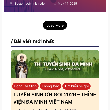
System Administration
May 14, 2025
Load More
/ Bài viết mới nhất
Dòng Đa Minh
Thông báo
Tìm hiểu ơn gọi
TUYỂN SINH ƠN GỌI 2026 – THỈNH
VIỆN ĐA MINH VIỆT NAM