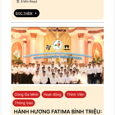
6 Min Read
ĐỌC THÊM
Dòng Đa Minh
Hoạt động
Thỉnh Viện
Thông báo
HÀNH HƯƠNG FATIMA BÌNH TRIỆU: