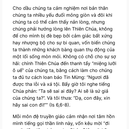
Cho dầu chúng ta cảm nghiệm nơi bản thân
chúng ta nhiều yếu đuối mỏng giòn và đôi khi
chúng ta có thể cảm thấy nản lòng, nhưng
chúng phải hướng lòng lên Thiên Chúa, không
để cho mình bị đè bẹp bởi cảm giác bất xứng
hay nhượng bộ cho sự bi quan, vốn biến chúng
ta thành những khách bàng quan thụ động của
một lối sống mòn mỏi. Không có chỗ cho sự sợ
hãi: chính Thiên Chúa đến thanh tẩy “miệng lưỡi
ô uế” của chúng ta, bằng cách làm cho chúng
ta đủ tư cách loan báo Tin Mừng: “Ngươi đã
được tha lỗi và xá tội. Bấy giờ tôi nghe tiếng
Chúa phán: “Ta sẽ sai ai đây? Ai sẽ là sứ giả
của chúng ta?”. Và tôi thưa: “Dạ, con đây, xin
hãy sai con đi!”” (Is 6,6-8).
Mỗi môn đệ truyền giáo cảm nhận nơi tâm hồn
mình tiếng gọi thần linh này, vốn kêu mời “đi