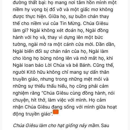
đường thất bại: họ mang nơi tâm hồn mình một
niềm hy vọng bị đổ vỡ và một giấc mơ không
được thực hiện. Giữa họ, sự buồn chán thay
thế cho niềm vui của Tin Mừng. Chúa Giêsu
làm gì? Ngài không xét đoán họ, Ngài đồng
hành với họ và, thay vì dựng lên một bức
tường, ngài mở ra một cánh cửa mới. Dần dần,
Ngài biến đổi sự chán nản của họ, Ngài làm
cho lòng họ bừng nóng lên và mở mắt họ, khi
Ngài loan báo Lời Chúa và bẻ Bánh. Cũng thế,
người Kitô hữu không chỉ mang sự dấn thân
truyền giáo, nhưng trong những mệt mỏi và
những sự thiếu thấu hiểu, họ cũng phải cảm
nghiệm rằng “Chúa Giêsu cùng đồng hành, nói
chuyện, hít thở, làm việc với mình. Họ cảm
nhận Chúa Giêsu đang sống với mình giữa hoạt
4
động truyền giáo”.
Chúa Giêsu làm cho hạt giống nảy mầm.
Sau