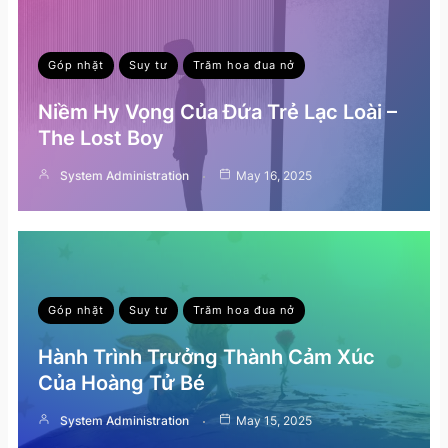
Góp nhặt
Suy tư
Trăm hoa đua nở
Niềm Hy Vọng Của Đứa Trẻ Lạc Loài –
The Lost Boy
System Administration
May 16, 2025
Góp nhặt
Suy tư
Trăm hoa đua nở
Hành Trình Trưởng Thành Cảm Xúc
Của Hoàng Tử Bé
System Administration
May 15, 2025