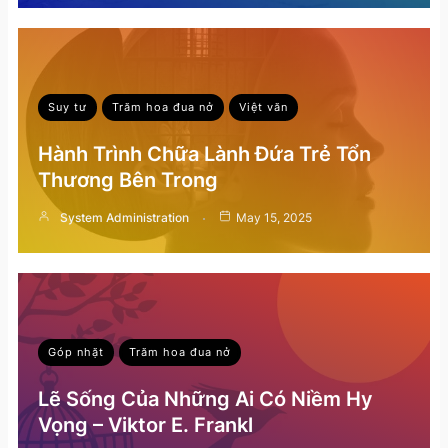
Suy tư
Trăm hoa đua nở
Việt văn
Hành Trình Chữa Lành Đứa Trẻ Tổn
Thương Bên Trong
System Administration
May 15, 2025
Góp nhặt
Trăm hoa đua nở
Lẽ Sống Của Những Ai Có Niềm Hy
Vọng – Viktor E. Frankl