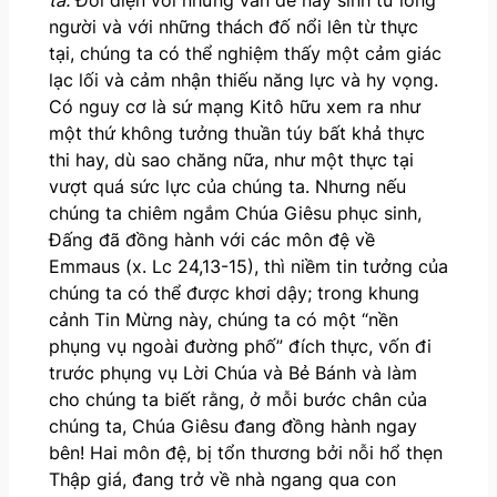
ta.
Đối diện với những vấn đề nảy sinh từ lòng
người và với những thách đố nổi lên từ thực
tại, chúng ta có thể nghiệm thấy một cảm giác
lạc lối và cảm nhận thiếu năng lực và hy vọng.
Có nguy cơ là sứ mạng Kitô hữu xem ra như
một thứ không tưởng thuần túy bất khả thực
thi hay, dù sao chăng nữa, như một thực tại
vượt quá sức lực của chúng ta. Nhưng nếu
chúng ta chiêm ngắm Chúa Giêsu phục sinh,
Đấng đã đồng hành với các môn đệ về
Emmaus (x. Lc 24,13-15), thì niềm tin tưởng của
chúng ta có thể được khơi dậy; trong khung
cảnh Tin Mừng này, chúng ta có một “nền
phụng vụ ngoài đường phố” đích thực, vốn đi
trước phụng vụ Lời Chúa và Bẻ Bánh và làm
cho chúng ta biết rằng, ở mỗi bước chân của
chúng ta, Chúa Giêsu đang đồng hành ngay
bên! Hai môn đệ, bị tổn thương bởi nỗi hổ thẹn
Thập giá, đang trở về nhà ngang qua con