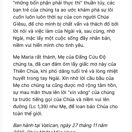
“những bổn phận phải thực thi” thuần túy, các
bạn trẻ của chúng ta ao ước khám phá sự lôi
cuốn luôn luôn thời sự của con người Chúa
Giêsu, để cho mình bị chất vấn và thách đố bởi
lời nói và việc làm của Ngài và, sau cùng, nhờ
Ngài, mặc lấy một cuộc sống đầy nhân bản,
niềm vui hiến mình cho tình yêu.
Mẹ Maria rất thánh, Mẹ của Đấng Cứu Độ
chúng ta, đã can đảm ôm lấy giấc mơ này của
Thiên Chúa, khi phó dâng tuổi trẻ và lòng nhiệt
huyết trong tay Ngài. Xin nhờ lời cầu bầu của
Mẹ cho chúng ta cũng được mở rộng tâm hồn,
sự mau mắn thưa lên lời “xin vâng” của chúng
ta trước tiếng gọi của Chúa và niềm vui lên
đường (Lc 1,39) như Mẹ, để loan báo Chúa cho
toàn thế giới.
Ban hành tại Vatican, ngày 27 tháng 11 năm