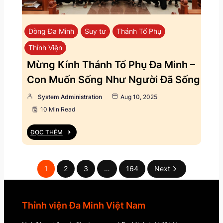
Dòng Đa Minh
Suy tư
Thánh Tổ Phụ
Thỉnh Viện
Mừng Kính Thánh Tổ Phụ Đa Minh –
Con Muốn Sống Như Người Đã Sống
System Administration
Aug 10, 2025
10 Min Read
ĐỌC THÊM
1
2
3
…
164
Next
Thỉnh viện Đa Minh Việt Nam